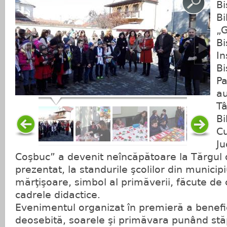
Bi
Bi
„
Bi
In
Bi
Pa
au
Tâ
Bi
Cu
J
Coşbuc” a devenit neîncăpătoare la Tărgul 
prezentat, la standurile şcolilor din municip
mărţişoare, simbol al primăverii, făcute de
cadrele didactice.
Evenimentul organizat în premieră a benefi
deosebită, soarele şi primăvara punând stă