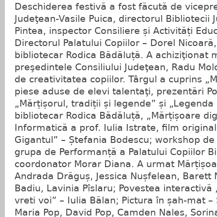
Deschiderea festivă a fost făcută de vicepre
Judeţean-Vasile Puica, directorul Bibliotecii
Pintea, inspector Consiliere și Activități Edu
Directorul Palatului Copiilor – Dorel Nicoară
bibliotecar Rodica Bădăluță. A achiziţionat 
preşedintele Consiliului Judeţean, Radu Mo
de creativitatea copiilor. Târgul a cuprins „
piese aduse de elevi talentaţi, prezentări P
„Mărțișorul, tradiții și legende” și „Legenda
bibliotecar Rodica Bădăluță, „Mărțișoare dig
Informatică a prof. Iulia Istrate, film origin
Gigantul” – Ștefania Bodescu; workshop de 
grupa de Performanță a Palatului Copiilor Bis
coordonator Morar Diana. A urmat Mărțișoar
Andrada Drăguș, Jessica Nușfelean, Barett 
Badiu, Lavinia Pîslaru; Povestea interactiv
vreti voi” – Iulia Bălan; Pictura în șah-mat 
Maria Pop, David Pop, Camden Nales, Sorina