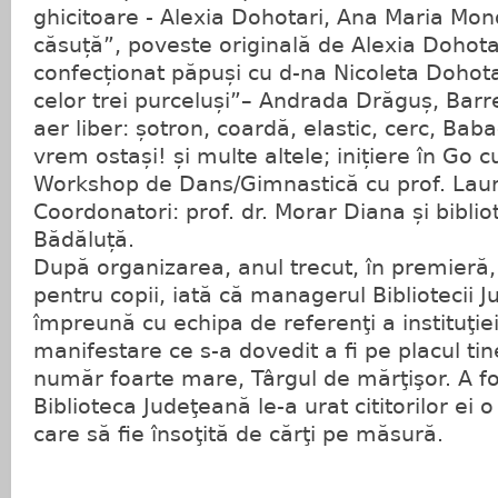
ghicitoare - Alexia Dohotari, Ana Maria Mon
căsuță”, poveste originală de Alexia Dohotar
confecționat păpuși cu d-na Nicoleta Dohota
celor trei purceluși”– Andrada Drăguș, Barret
aer liber: șotron, coardă, elastic, cerc, Bab
vrem ostași! și multe altele; inițiere în Go cu
Workshop de Dans/Gimnastică cu prof. Laur
Coordonatori: prof. dr. Morar Diana și bibli
Bădăluță.
După organizarea, anul trecut, în premieră,
pentru copii, iată că managerul Bibliotecii J
împreună cu echipa de referenţi a instituţiei
manifestare ce s-a dovedit a fi pe placul tine
număr foarte mare, Târgul de mărţişor. A f
Biblioteca Judeţeană le-a urat cititorilor e
care să fie însoţită de cărţi pe măsură.