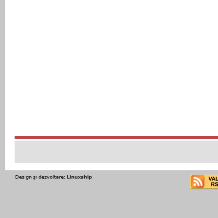
Design şi dezvoltare:
Linuxship