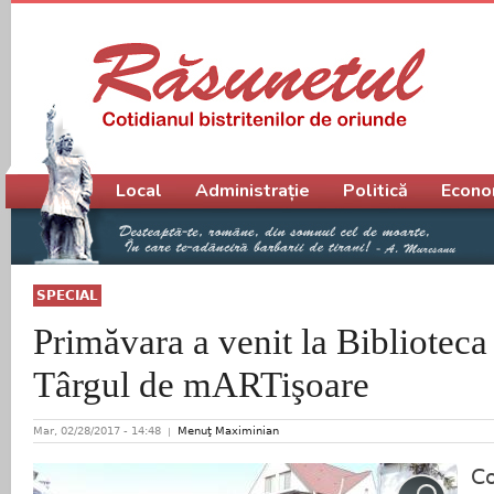
Meniu principal
Local
Administrație
Politică
Econo
SPECIAL
Primăvara a venit la Biblioteca
Târgul de mARTişoare
Mar, 02/28/2017 - 14:48
Menuţ Maximinian
Co