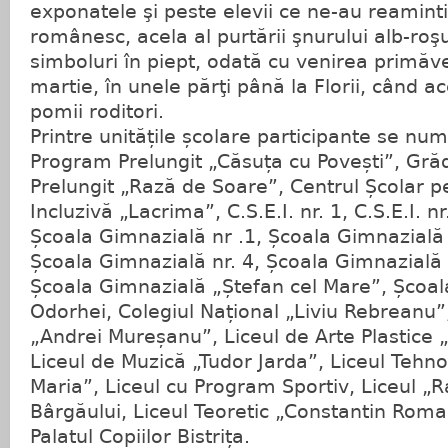
exponatele şi peste elevii ce ne-au reaminti
românesc, acela al purtării şnurului alb-roş
simboluri în piept, odată cu venirea primăve
martie, în unele părţi până la Florii, când a
pomii roditori.
Printre unitățile școlare participante se nu
Program Prelungit „Căsuța cu Povești”, Gră
Prelungit „Rază de Soare”, Centrul Școlar p
Incluzivă „Lacrima”, C.S.E.I. nr. 1, C.S.E.I. nr
Școala Gimnazială nr .1, Școala Gimnazială
Școala Gimnazială nr. 4, Școala Gimnazială
Școala Gimnazială „Ștefan cel Mare”, Școal
Odorhei, Colegiul Național „Liviu Rebreanu”,
„Andrei Mureșanu”, Liceul de Arte Plastice 
Liceul de Muzică „Tudor Jarda”, Liceul Tehno
Maria”, Liceul cu Program Sportiv, Liceul „
Bârgăului, Liceul Teoretic „Constantin Roma
Palatul Copiilor Bistrița.