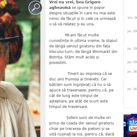
Vrei nu vrei, bea Grigore
agheasmă
se spune în popor
despre situațiile în care nu mai este
Vin, 0
nimic de făcut și în cele ce urmează
o să vă relatez și eu una.
Joi, 1
Mi-am făcut multe
cunoștințe în ultima vreme, la stopul
de lângă sensul giratoriu din fața
Joi, 1
blocului turn, de lângă Winmarkt din
Bistrița. Stăm mult acolo și
Joi, 1
povestim.
Joi, 1
Tinerii au impresia că se
duc anii frumoși ai tinereții. Cei
bătrâni sunt îngrijorați că nu o să
Joi, 1
apuce să traverseze, pentru că, pe
cât de lung este timpul de
așteptare, pe atât de scurt este
timpul de traversare.
Șoferii sunt de multe ori
prinși de coada din sensul giratoriu
chiar pe trecerea de pietoni și se
uită rușinați la noi, pentru că, dacă