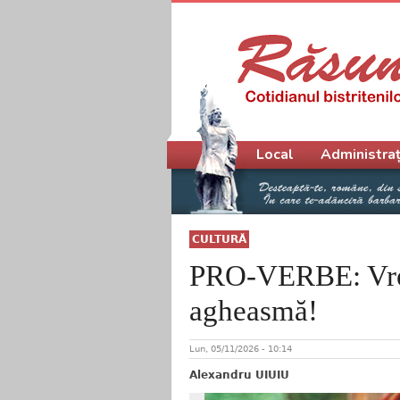
Meniu principal
Local
Administraț
CULTURĂ
PRO-VERBE: Vrei
agheasmă!
Lun, 05/11/2026 - 10:14
Alexandru UIUIU