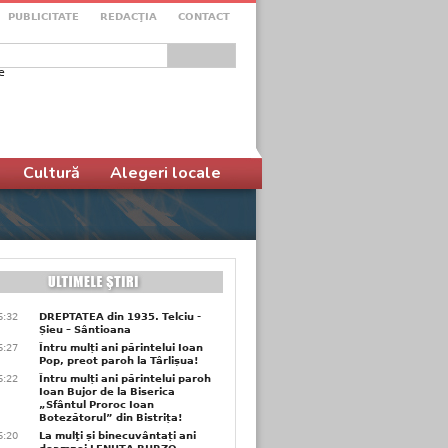
PUBLICITATE
REDACŢIA
CONTACT
e
ular de căutare
Cultură
Alegeri locale
6:32
DREPTATEA din 1935. Telciu -
Șieu – Sântioana
6:27
Întru mulți ani părintelui Ioan
Pop, preot paroh la Târlișua!
6:22
Întru mulți ani părintelui paroh
Ioan Bujor de la Biserica
„Sfântul Proroc Ioan
Botezătorul” din Bistrița!
6:20
La mulţi și binecuvântați ani