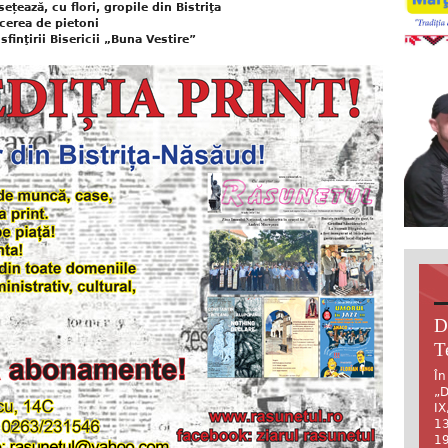
țează, cu flori, gropile din Bistriţa
ecerea de pietoni
 sfinţirii Bisericii „Buna Vestire”
D
T
În
„D
IX
13
19