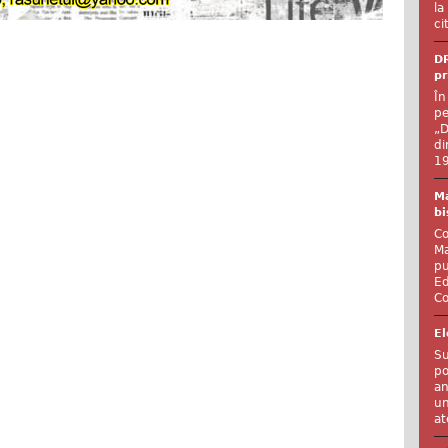
la
ci
DR
pr
În
pe
„D
di
19
Ma
bi
Co
Ma
pu
Ed
Co
El
Su
po
an
un
at