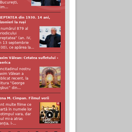
 București,
tim...
EPTATEA din 1930. 14 ani,
izonieri la ruși
 numărul 879 al
riodicului
reptatea” (an. IV,
n 13 septembrie
30), ce apărea la...
xim Vălean: Cetatea sufletului -
serica
ncitadinul nostru
xim Vălean a
blicat recent, la
itura "George
şbuc" din...
ena M. Cîmpan. Filmul verii
nt multe filme ce
artă în numele lor
otimpul vara, dar
ul mi-a atras
enția, l-...