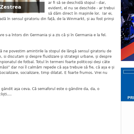
ar fi să se deschidă stopul - dar,
 Zestrea
evident, el nu se deschide - ar trebui
să dăm direct în mașinile lor. Iar ei,
adă în sensul giratoriu din față, de la Winmarkt, și au fost prinși
întors din Germania și a zis că și în Germania e la fel.
ovestim amintirile la stopul de lângă sensul giratoriu de
, si discutam și despre fluidizare și strategii urbane, și despre
ionatul de fotbal. Totul în termeni foarte politicoși deși câte
ăsii” dar noi îl calmăm repede că așa trebuie să fie, că așa e și
Socializare, socializare, timp dilatat. E foarte frumos. Vrei nu
așa ceva. Că semaforul este o gândire da, da, o
liști….