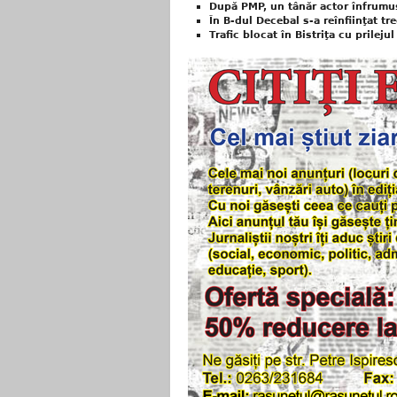
După PMP, un tânăr actor înfrumuse
În B-dul Decebal s-a reînfiinţat tr
Trafic blocat în Bistriţa cu prilejul