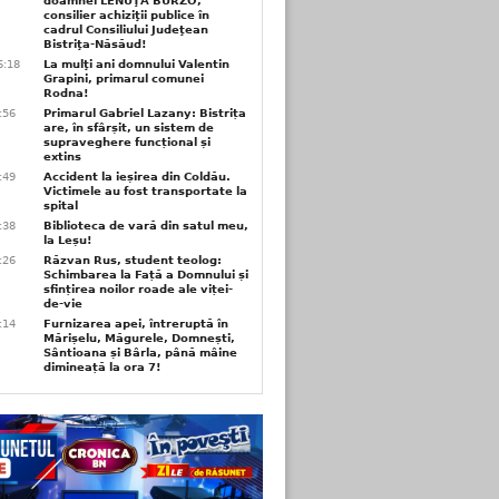
doamnei LENUŢA BURZO,
consilier achiziţii publice în
cadrul Consiliului Judeţean
Bistriţa-Năsăud!
6:18
La mulţi ani domnului Valentin
Grapini, primarul comunei
Rodna!
9:56
Primarul Gabriel Lazany: Bistrița
are, în sfârșit, un sistem de
supraveghere funcțional și
extins
9:49
Accident la ieșirea din Coldău.
Victimele au fost transportate la
spital
9:38
Biblioteca de vară din satul meu,
la Leșu!
6:26
Răzvan Rus, student teolog:
Schimbarea la Față a Domnului și
sfințirea noilor roade ale viței-
de-vie
6:14
Furnizarea apei, întreruptă în
Mărișelu, Măgurele, Domnești,
Sântioana și Bârla, până mâine
dimineață la ora 7!