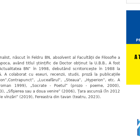
rnalist, născut în Feldru BN, absolvent al Facultății de Filosofie a
apoca, având titlul științific de Doctor obținut la U.B.B.. A fost
„Actualitatea BN" în 1998, debutând scriitoricește în 1988 la
A colaborat cu eseuri, recenzii, studii, proză la publicațiile
rion",Contrapunct", „Luceafărul", „Steaua", „Hyperion", etc. A
 (roman 1999), „Socrate - Poetul” (prozo - poeme, 2000),
), „Sfîşierea sau a doua venire” (2006), Țara ascunsă (În 2012
e vînzări” (2019), Fereastra din tavan (teatru, 2023).