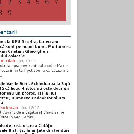
1
2
3
4
5
6
7
8
9
ntarii
ns la UPU Bistrița, iar eu am
 că sunt pe mâini bune. Mulţumesc
xim Cristian Gheorghe şi
ului colectiv!
 A. Olah
-
Joi, 13:07
stinta mea pentru d-nul doctor Maxim
n este infinita ! pot spune ca astazi mai
..
ele Vasile Beni: Schimbarea la Față
tă că Iisus Hristos nu este doar un
tor sau un proroc, ci Fiul lui
zeu, Dumnezeu adevărat și Om
rat
 Sirlincan
-
Joi, 12:47
 cuvânt de învățătură! Slăvit să fie
ristos în veci! Amin!
ile de restaurare a Cetății
ale Bistrița, finanțate din fonduri