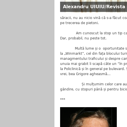
Alexandru UIUIU/Revista
săracii, nu au nicio vină că s-a făcut co
pe trecerea de pietoni.
Am cunoscut la stop un tip care s-a 
Dar, probabil, nu peste tot.
Multă lume și o oportunitate să ne p
la „Winmarkt”, cel din fața blocului turn
managmentului traficului și despre camp
unuia mai grabit îi scapă câte un “în pm
la Policlinică și în general pe bulevard. 
vrei, bea Grigore agheasmă…
Și mulțumim celor care au gândit 
gândire, cu stopuri până și pentru bicic
***