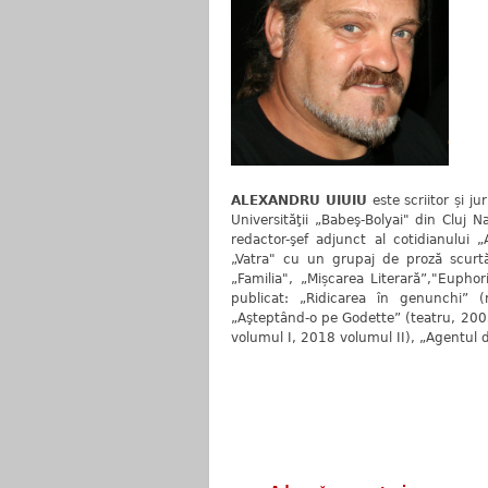
ALEXANDRU UIUIU
este scriitor și ju
Universităţii „Babeş-Bolyai" din Cluj N
redactor-şef adjunct al cotidianului 
„Vatra" cu un grupaj de proză scurtă. 
„Familia", „Mișcarea Literară”,"Eupho
publicat: „Ridicarea în genunchi”
„Aşteptând-o pe Godette” (teatru, 2003
volumul I, 2018 volumul II), „Agentul d