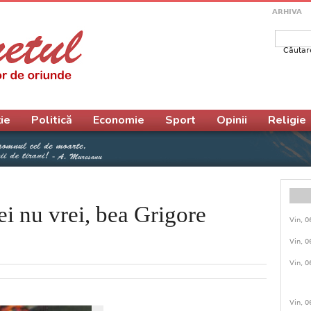
ARHIVA
Căutar
Form
ie
Politică
Economie
Sport
Opinii
Religie
 nu vrei, bea Grigore
Vin, 0
Vin, 0
Vin, 0
Vin, 0