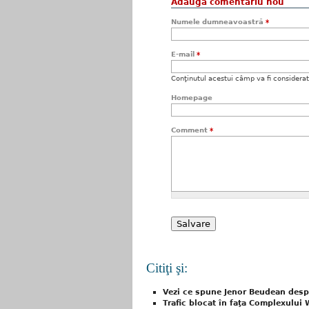
Adaugă comentariu nou
Numele dumneavoastră
*
E-mail
*
Conţinutul acestui câmp va fi considerat c
Homepage
Comment
*
Citiţi şi:
Vezi ce spune Jenor Beudean despr
Trafic blocat în faţa Complexului