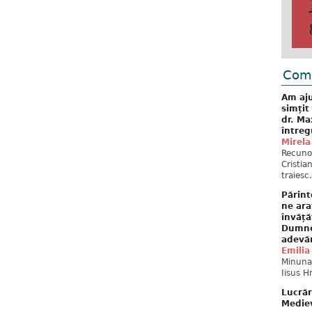
Come
Am aju
simțit
dr. Ma
întreg
Mirela
Recuno
Cristia
traiesc.
Părint
ne ara
învăță
Dumne
adevă
Emilia
Minunat
Iisus H
Lucrăr
Mediev