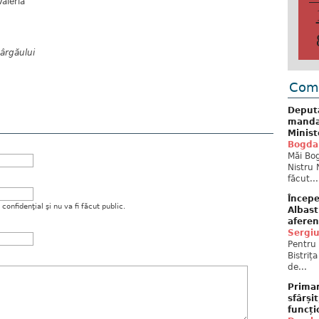
aleria
Bârgăului
Come
Deput
mandat
Minist
Bogda
Măi Bog
Nistru 
făcut...
Începe
onfidenţial şi nu va fi făcut public.
Albast
aferen
Sergi
Pentru 
Bistriț
de...
Primar
sfârși
funcți