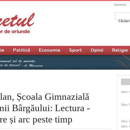
ARHIVA
Căutar
Form
ie
Politică
Economie
Sport
Opinii
Religie
Sâm, 
ălan, Școala Gimnazială
ii Bârgăului: Lectura -
Sâm, 
re și arc peste timp
Sâm, 
Sâm, 