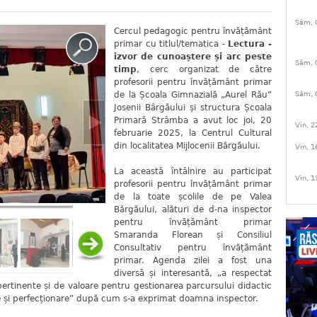
Sâm, 
Cercul pedagogic pentru învățământ
primar cu titlul/tematica -
Lectura -
izvor de cunoaștere și arc peste
Sâm, 
timp
, cerc organizat de către
profesorii pentru învățământ primar
Sâm, 
de la Școala Gimnazială „Aurel Rău”
Josenii Bârgăului și structura Școala
Primară Strâmba a avut loc joi, 20
Vin, 2
februarie 2025, la Centrul Cultural
din localitatea Mijlocenii Bârgăului.
Vin, 1
La această întâlnire au participat
Vin, 1
profesorii pentru învățământ primar
de la toate școlile de pe Valea
Bârgăului, alături de d-na inspector
pentru învățământ primar
Smaranda Florean și Consiliul
Consultativ pentru învățământ
primar. Agenda zilei a fost una
diversă și interesantă, „a respectat
pertinente și de valoare pentru gestionarea parcursului didactic
ie și perfecționare” după cum s-a exprimat doamna inspector.