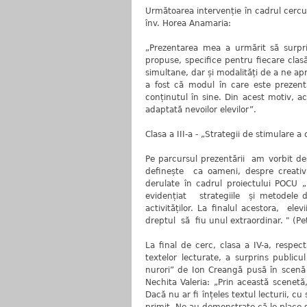
Următoarea intervenție în cadrul cercul
înv. Horea Anamaria:
„Prezentarea mea a urmărit să surpri
propuse, specifice pentru fiecare clasă
simultane, dar și modalități de a ne ap
a fost că modul în care este prezen
conținutul în sine. Din acest motiv, ac
adaptată nevoilor elevilor”.
Clasa a III-a - „Strategii de stimulare a 
Pe parcursul prezentării am vorbit d
definește ca oameni, despre creativi
derulate în cadrul proiectului POCU
evidențiat strategiile și metodele de
activităților. La finalul acestora, 
dreptul să fiu unul extraordinar. " (Pet
La final de cerc, clasa a IV-a, respect
textelor lecturate, a surprins public
nurori” de Ion Creangă pusă în scenă
Nechita Valeria: „Prin această scenetă
Dacă nu ar fi înțeles textul lecturii, cu