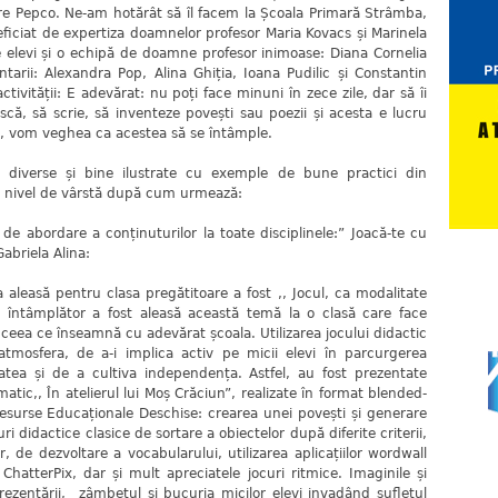
are Pepco. Ne-am hotărât să îl facem la Școala Primară Strâmba,
eficiat de expertiza doamnelor profesor Maria Kovacs și Marinela
elevi și o echipă de doamne profesor inimoase: Diana Cornelia
ntarii: Alexandra Pop, Alina Ghiția, Ioana Pudilic și Constantin
tivității: E adevărat: nu poți face minuni în zece zile, dar să îi
ească, să scrie, să inventeze povești sau poezii și acesta e lucru
i, vom veghea ca acestea să se întâmple.
 diverse și bine ilustrate cu exemple de bune practici din
are nivel de vârstă după cum urmează:
 de abordare a conținuturilor la toate disciplinele:” Joacă-te cu
Gabriela Alina:
 aleasă pentru clasa pregătitoare a fost ,, Jocul, ca modalitate
u întâmplător a fost aleasă această temă la o clasă care face
 ceea ce înseamnă cu adevărat școala. Utilizarea jocului didactic
tmosfera, de a-i implica activ pe micii elevi în parcurgerea
tatea și de a cultiva independența. Astfel, au fost prezentate
matic,, În atelierul lui Moș Crăciun”, realizate în format blended-
Resurse Educaționale Deschise: crearea unei povești și generare
i didactice clasice de sortare a obiectelor după diferite criterii,
or, de dezvoltare a vocabularului, utilizarea aplicațiilor wordwall
hatterPix, dar și mult apreciatele jocuri ritmice. Imaginile și
 prezentării, zâmbetul și bucuria micilor elevi invadând sufletul