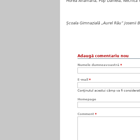
Horea Anamaria, Pop Daniela, Nechita V
Școala Gimnazială „Aurel Rău” Josenii 
Adaugă comentariu nou
Numele dumneavoastră
*
E-mail
*
Conţinutul acestui câmp va fi considerat c
Homepage
Comment
*