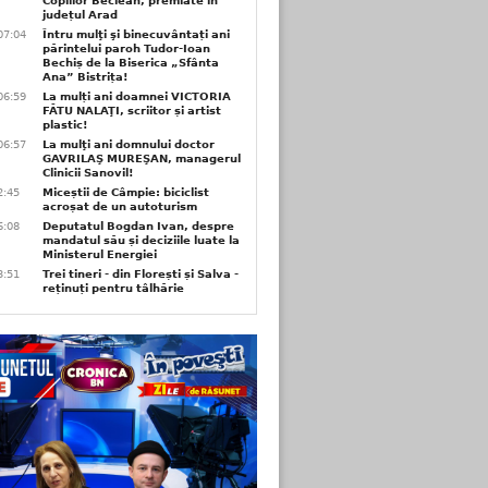
Copiilor Beclean, premiate in
județul Arad
07:04
Întru mulţi şi binecuvântați ani
părintelui paroh Tudor-Ioan
Bechiș de la Biserica „Sfânta
Ana” Bistrița!
06:59
La mulți ani doamnei VICTORIA
FĂTU NALAŢI, scriitor și artist
plastic!
06:57
La mulţi ani domnului doctor
GAVRILAŞ MUREŞAN, managerul
Clinicii Sanovil!
2:45
Miceștii de Câmpie: biciclist
acroșat de un autoturism
6:08
Deputatul Bogdan Ivan, despre
mandatul său și deciziile luate la
Ministerul Energiei
3:51
Trei tineri - din Florești și Salva -
reținuți pentru tâlhărie