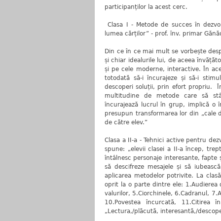
participanților la acest cerc.
Clasa I - Metode de succes în dezvolt
lumea cărților” - prof. înv. primar Gănău
Din ce în ce mai mult se vorbește despr
și chiar idealurile lui, de aceea învățăt
și pe cele moderne, interactive. În ac
totodată să-i încurajeze și să-i stim
descoperi soluții, prin efort propriu.
multitudine de metode care să stârn
încurajează lucrul în grup, implică o î
presupun transformarea lor din „cale d
de către elev.”
Clasa a II-a - Tehnici active pentru de
spune: „elevii clasei a II-a încep, tre
întâlnesc personaje interesante, fapte 
să descifreze mesajele și să iubească
aplicarea metodelor potrivite. La clas
oprit la o parte dintre ele: 1.Audierea
valurilor, 5.Ciorchinele, 6.Cadranul, 7.
10.Povestea încurcată, 11.Citirea î
„Lectura,/plăcută, interesantă,/descope