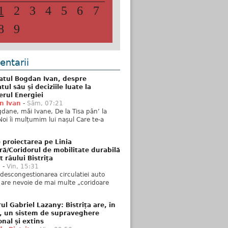
1
2
3
4
5
6
7
8
9
ntarii
atul Bogdan Ivan, despre
ul său și deciziile luate la
erul Energiei
n Ivan
-
Sâm, 07:21
dane, măi Ivane, De la Tisa pân’ la
Noi îi mulțumim lui nașul Care te-a
 proiectarea pe Linia
ră/Coridorul de mobilitate durabilă
t râului Bistrița
u
-
Vin, 15:31
descongestionarea circulatiei auto
a are nevoie de mai multe „coridoare
ul Gabriel Lazany: Bistrița are, în
t, un sistem de supraveghere
onal și extins