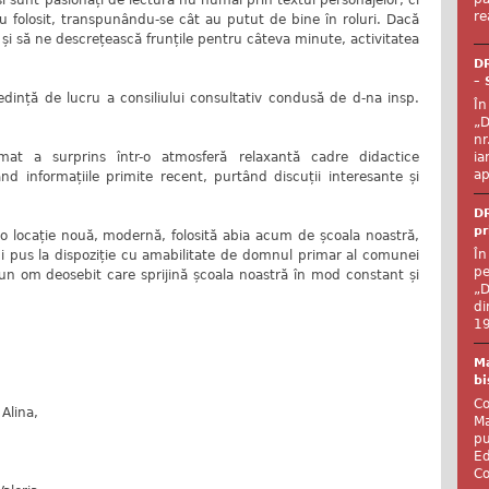
i sunt pasionați de lectură nu numai prin textul personajelor, ci
re
au folosit, transpunându-se cât au putut de bine în roluri. Dacă
și să ne descrețească frunțile pentru câteva minute, activitatea
DR
– 
 ședință de lucru a consiliului consultativ condusă de d-na insp.
În
„D
nr
ia
at a surprins într-o atmosferă relaxantă cadre didactice
ap
d informațiile primite recent, purtând discuții interesante și
DR
pr
-o locație nouă, modernă, folosită abia acum de școala noastră,
În
lui pus la dispoziție cu amabilitate de domnul primar al comunei
pe
– un om deosebit care sprijină școala noastră în mod constant și
„D
di
19
Ma
bi
Co
 Alina,
Ma
pu
Ed
Co