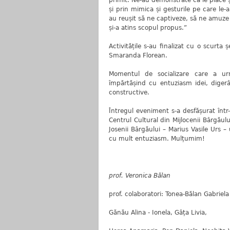
primit. Ne-au demonstrate că le place ș
și prin mimica și gesturile pe care le-
au reușit să ne captiveze, să ne amuze 
și-a atins scopul propus.”
Activitățile s-au finalizat cu o scurta
Smaranda Florean.
Momentul de socializare care a urm
împărtășind cu entuziasm idei, digerân
constructive.
Întregul eveniment s-a desfășurat într
Centrul Cultural din Mijlocenii Bârgău
Josenii Bârgăului – Marius Vasile Urs 
cu mult entuziasm. Mulțumim!
prof. Veronica Bălan
prof. colaboratori: Tonea-Bălan Gabriela
Gănău Alina - Ionela, Gâța Livia,