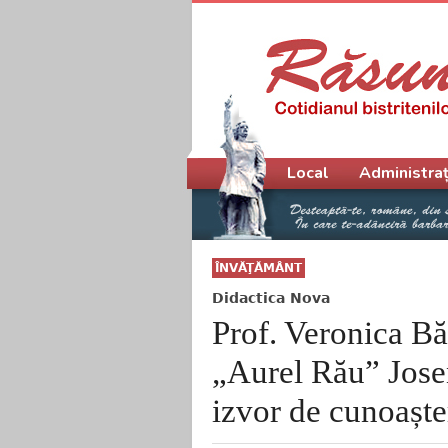
Meniu principal
Local
Administraț
ÎNVĂŢĂMÂNT
Didactica Nova
Prof. Veronica B
„Aurel Rău” Josen
izvor de cunoaște