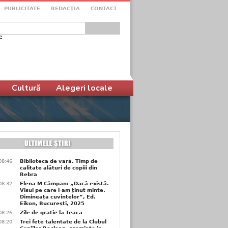
PUBLICITATE
REDACŢIA
CONTACT
e
ular de căutare
Cultură
Alegeri locale
08:46
Biblioteca de vară. Timp de
calitate alături de copiii din
Rebra
08:32
Elena M Câmpan: „Dacă există.
Visul pe care l-am ținut minte.
Dimineața cuvintelor”, Ed.
Eikon, București, 2025
08:26
Zile de grație la Teaca
08:20
Trei fete talentate de la Clubul