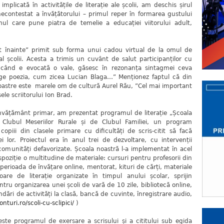
mplicată în activitățile de literație ale școlii, am deschis șirul
econtestat a învățătorului – primul reper în formarea gustului
omul care pune piatra de temelie a educației viitorului adult,
 înainte” primit sub forma unui cadou virtual de la omul de
al școlii. Acesta a trimis un cuvânt de salut participanților cu
i când e evocată o vale, găsesc în rezonanța sintagmei ceva
rge poezia, cum zicea Lucian Blaga…” Menționez faptul că din
 noastre este marele om de cultură Aurel Rău, ”Cel mai important
ele scriitorului Ion Brad.
nvățământ primar, am prezentat programul de literație „Școala
 Clubul Meseriilor Rurale și de Clubul Familiei, un program
piii din clasele primare cu dificultăți de scris-citit să facă
i lor. Proiectul era în anul trei de dezvoltare, cu intervenții
 comunități defavorizate. Școala noastră l-a implementat în acel
spoziție o multitudine de materiale: cursuri pentru profesorii din
erioada de învățare online, mentorat, kituri de cărți, materiale
oare de literație organizate în timpul anului școlar, sprijin
tru organizarea unei școli de vară de 10 zile, bibliotecă online,
ări de activități la clasă, bancă de cuvinte, înregistrare audio,
nturi.ro/scoli-cu-sclipici/
)
este programul de exersare a scrisului și a cititului sub egida