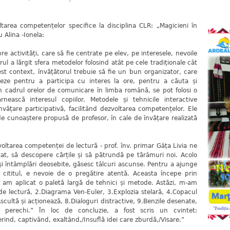
area competențelor specifice la disciplina CLR: „Magicieni în
 Alina -Ionela:
e activități, care să fie centrate pe elev, pe interesele, nevoile
orul a lărgit sfera metodelor folosind atât pe cele tradiționale cât
est context, învățătorul trebuie să fie un bun organizator, care
uleze pentru a participa cu interes la ore, pentru a căuta și
 În cadrul orelor de comunicare în limba română, se pot folosi o
ească interesul copiilor. Metodele și tehnicile interactive
nvățare participativă, facilitând dezvoltarea competențelor. Ele
e cunoaștere propusă de profesor, în cale de învățare realizată
zvoltarea competenței de lectură - prof. înv. primar Gâța Livia ne
ptat, să descopere cărțile și să pătrundă pe tărâmuri noi. Acolo
și întâmplări deosebite, găsesc tâlcuri ascunse. Pentru a ajunge
 cititul, e nevoie de o pregătire atentă. Aceasta începe prin
ă am aplicat o paletă largă de tehnici și metode. Astăzi, m-am
 de lectură, 2.Diagrama Ven-Euler, 3.Explozia stelară, 4.Copacul
Ascultă și acționează, 8.Dialoguri distractive, 9.Benzile desenate,
n perechi.” În loc de concluzie, a fost scris un cvintet:
rind, captivând, exaltând,/Insuflă idei care zburdă,/Visare.”