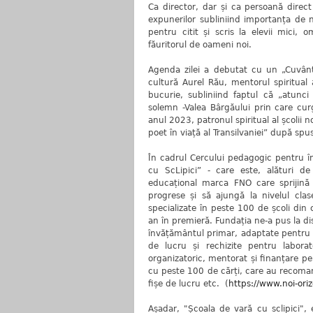
Ca director, dar și ca persoană direct i
expunerilor subliniind importanța de n
pentru citit și scris la elevii mici, 
făuritorul de oameni noi.
Agenda zilei a debutat cu un „Cuvânt
cultură Aurel Rău, mentorul spiritual 
bucurie, subliniind faptul că „atunc
solemn -Valea Bârgăului prin care cu
anul 2023, patronul spiritual al școlii
poet în viață al Transilvaniei” după spus
În cadrul Cercului pedagogic pentru î
cu ScLipici” - care este, alături de
educațional marca FNO care sprijină co
progrese și să ajungă la nivelul clase
specializate în peste 100 de școli din
an în premieră. Fundația ne-a pus la di
învățământul primar, adaptate pentru p
de lucru și rechizite pentru laborat
organizatoric, mentorat și finanțare pen
cu peste 100 de cărți, care au recomand
fișe de lucru etc. (
https://www.noi-orizo
Așadar, "Școala de vară cu sclipici", 