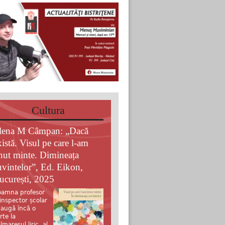
Cultura
lena M Câmpan: „Dacă
xistă. Visul pe care l-am
inut minte. Dimineața
uvintelor”, Ed. Eikon,
ucurești, 2025
amna profesor
 inspector școlar
augă încă o
rte la
lmaresul liric al