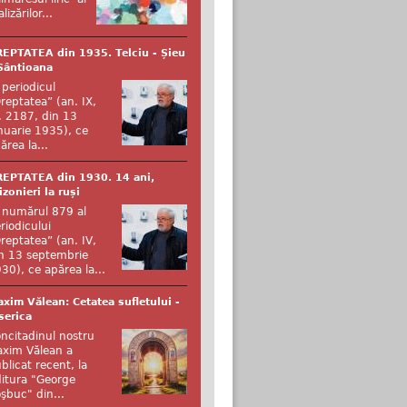
alizărilor...
EPTATEA din 1935. Telciu - Șieu
Sântioana
 periodicul
reptatea” (an. IX,
. 2187, din 13
nuarie 1935), ce
ărea la...
EPTATEA din 1930. 14 ani,
izonieri la ruși
 numărul 879 al
riodicului
reptatea” (an. IV,
n 13 septembrie
30), ce apărea la...
xim Vălean: Cetatea sufletului -
serica
ncitadinul nostru
xim Vălean a
blicat recent, la
itura "George
şbuc" din...