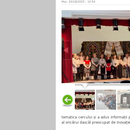
Mar, 03/18/2025 - 10:54
tematica cercului și a adus informații 
al oricărui dascăl preocupat de inovaț