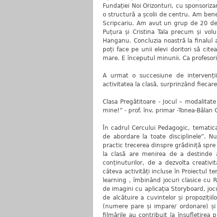
Fundației Noi Orizonturi, cu sponsoriz
o structură a școlii de centru. Am ben
Scripcariu. Am avut un grup de 20 de 
Puțura și Cristina Tala precum și volu
Hanganu. Concluzia noastră la finalul ac
poți face pe unii elevi doritori să cit
mare. E începutul minunii. Ca profesor
A urmat o succesiune de intervenții
activitatea la clasă, surprinzând fiec
Clasa Pregătitoare - Jocul – modalitate
mine!” - prof. înv. primar -Tonea-Bălan 
În cadrul Cercului Pedagogic, tematica
de abordare la toate disciplinele”. N
practic trecerea dinspre grădiniță spre
la clasă are menirea de a destinde a
conținuturilor, de a dezvolta creativi
câteva activități incluse în Proiectul te
learning , îmbinând jocuri clasice cu 
de imagini cu aplicația Storyboard, jocur
de alcătuire a cuvintelor și propozițiil
(numere pare și impare/ ordonare) și C
filmările au contribuit la însuflețirea