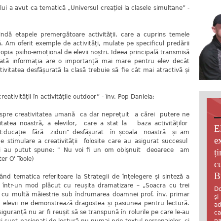
ui a avut ca tematică „Universul creației la clasele simultane” -
ndă etapele premergătoare activității, care a cuprins temele
. Am oferit exemple de activități, mulate pe specificul predării
ropia psiho-emoțional de elevii noștri. Ideea principală transmisă
tată informația are o importanță mai mare pentru elev decât
tivitatea desfășurată la clasă trebuie să fie cât mai atractivă și
creativității în activitățile outdoor” - înv. Pop Daniela:
espre creativitatea umană ca dar neprețuit a cărei putere ne
tatea noastră, a elevilor, care a stat la baza activităților
E
 „Educație fără ziduri" desfășurat în școala noastră și am
e
 stimulare a creativității folosite care au asigurat succesul
elevii au putut spune: " Nu voi fi un om obișnuit deoarece am
ț
er O' Toole)
c
B
ând tematica referitoare la Strategii de înțelegere și sinteză a
ul într-un mod plăcut cu reușita dramatizare – „Soacra cu trei
Do
 cu multă măiestrie sub îndrumarea doamnei prof. înv. primar
și
, elevii ne demonstrează dragostea și pasiunea pentru lectură.
ad
 siguranță nu ar fi reușit să se transpună în rolurile pe care le-au
ca
pa