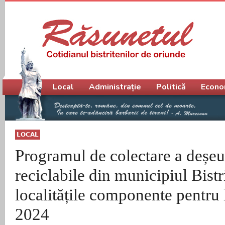
Meniu principal
Local
Administrație
Politică
Econo
LOCAL
Programul de colectare a deșeu
reciclabile din municipiul Bistri
localitățile componente pentru 
2024