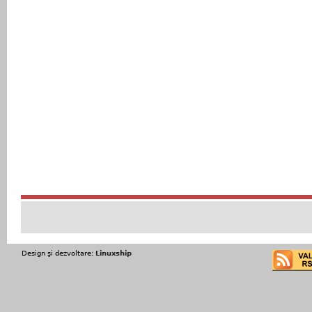
Design şi dezvoltare:
Linuxship