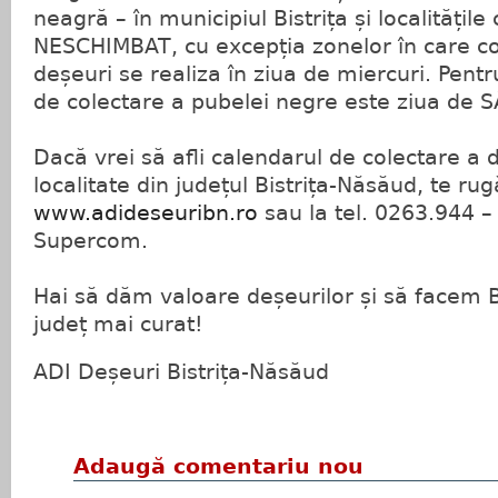
neagră – în municipiul Bistrița și localităț
NESCHIMBAT, cu excepția zonelor în care co
deșeuri se realiza în ziua de miercuri. Pent
de colectare a pubelei negre este ziua de
Dacă vrei să afli calendarul de colectare a d
localitate din județul Bistrița-Năsăud, te r
www.adideseuribn.ro
sau la tel. 0263.944 –
Supercom.
Hai să dăm valoare deșeurilor și să facem 
județ mai curat!
ADI Deșeuri Bistrița-Năsăud
Adaugă comentariu nou