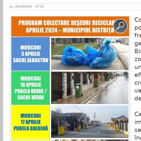
Joi, 03/28/2024 - 07:32
Co
po
fr
ge
Bi
zo
un
ef
cr
va
de
Ce
im
se
în