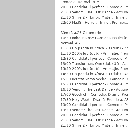
Comedie, Normal, N15
20:00 Candidatul perfect - Comedie, P
21:00 Venom: The Last Dance - Acţiune,
21:30 Smile 2 - Horror, Mister, Thriller
22:00 MadS - Horror, Thriller, Premiera
Sâmbătă,26 Octombrie
10:30 Roboțica roz: Gardiana insulei (
Normal, AG
11:00 Un panda în Africa 2D (dub) - A
11:30 200% lup (dub) - Animaţie, Prem
12:30 Candidatul perfect - Comedie, P
13:00 Transformers One (dub) 3D - Acţi
13:30 200% lup (dub) - Animaţie, Prem
14:30 Un panda în Africa 2D (dub) - A
15:00 Retreat Vama Veche - Comedie, 
15:30 Candidatul perfect - Comedie, P
16:30 Venom: The Last Dance - Acţiune,
17:00 Goodrich - Comedie, Dramă, Pre
17:30 Holy Week - Dramă, Premiera, A
19:00 Candidatul perfect - Comedie, P
19:20 Venom: The Last Dance - Acţiune,
20:00 Candidatul perfect - Comedie, P
21:00 Venom: The Last Dance - Acţiune,
21:30 Smile 2 - Horror, Mister, Thriller