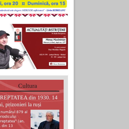
Cultura
REPTATEA din 1930. 14
i, prizonieri la ruși
 numărul 879 al
riodicului
reptatea” (an.
, din 13