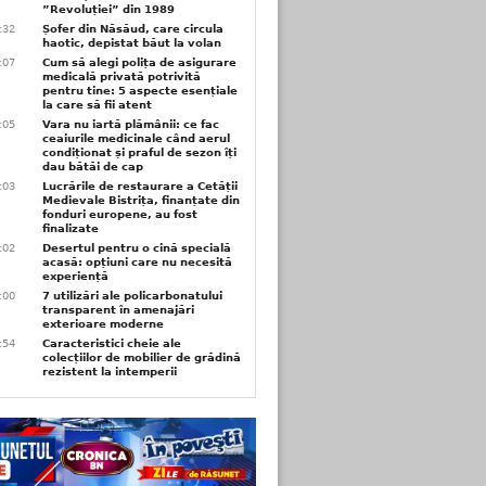
”Revoluției” din 1989
3:32
Șofer din Năsăud, care circula
haotic, depistat băut la volan
1:07
Cum să alegi polița de asigurare
medicală privată potrivită
pentru tine: 5 aspecte esențiale
la care să fii atent
1:05
Vara nu iartă plămânii: ce fac
ceaiurile medicinale când aerul
condiționat și praful de sezon îți
dau bătăi de cap
1:03
Lucrările de restaurare a Cetății
Medievale Bistrița, finanțate din
fonduri europene, au fost
finalizate
1:02
Desertul pentru o cină specială
acasă: opțiuni care nu necesită
experiență
1:00
7 utilizări ale policarbonatului
transparent în amenajări
exterioare moderne
0:54
Caracteristici cheie ale
colecțiilor de mobilier de grădină
rezistent la intemperii