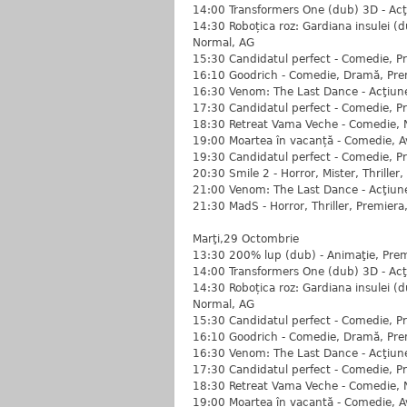
14:00 Transformers One (dub) 3D - Acţi
14:30 Roboțica roz: Gardiana insulei (
Normal, AG
15:30 Candidatul perfect - Comedie, P
16:10 Goodrich - Comedie, Dramă, Pre
16:30 Venom: The Last Dance - Acţiune,
17:30 Candidatul perfect - Comedie, P
18:30 Retreat Vama Veche - Comedie, 
19:00 Moartea în vacanță - Comedie, 
19:30 Candidatul perfect - Comedie, P
20:30 Smile 2 - Horror, Mister, Thriller
21:00 Venom: The Last Dance - Acţiune,
21:30 MadS - Horror, Thriller, Premiera
Marţi,29 Octombrie
13:30 200% lup (dub) - Animaţie, Prem
14:00 Transformers One (dub) 3D - Acţi
14:30 Roboțica roz: Gardiana insulei (
Normal, AG
15:30 Candidatul perfect - Comedie, P
16:10 Goodrich - Comedie, Dramă, Pre
16:30 Venom: The Last Dance - Acţiune,
17:30 Candidatul perfect - Comedie, P
18:30 Retreat Vama Veche - Comedie, 
19:00 Moartea în vacanță - Comedie, 