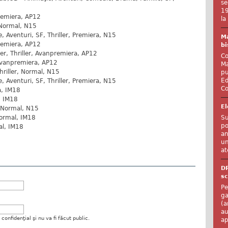
se
19
remiera, AP12
la
Normal, N15
 Aventuri, SF, Thriller, Premiera, N15
Ma
remiera, AP12
bi
er, Thriller, Avanpremiera, AP12
Co
Avanpremiera, AP12
Ma
hriller, Normal, N15
pu
Ed
 Aventuri, SF, Thriller, Premiera, N15
Co
a, IM18
, IM18
El
, Normal, N15
Su
Normal, IM18
po
al, IM18
an
un
at
D
sc
Pe
ga
(a
au
onfidenţial şi nu va fi făcut public.
ap