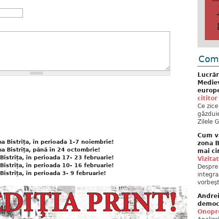
Come
Lucrăr
Mediev
europe
cititor
Ce zice
găzduie
Zilele 
Cum va
a Bistrița, în perioada 1-7 noiembrie!
zona B
a Bistrița, până în 24 octombrie!
mai ci
Bistrița, în perioada 17- 23 februarie!
Vizita
Bistrița, în perioada 10- 16 februarie!
Despre 
istrița, în perioada 3- 9 februarie!
integra
vorbeşt
Andre
democ
Onopre