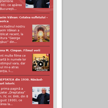
ptembrie
30), ce apărea
 București...
xim Vălean: Cetatea sufletului -
serica
ncitadinul nostru
xim Vălean a
blicat recent, la
itura "George
şbuc" din...
ena M. Cîmpan. Filmul verii
nt multe filme ce
artă în numele lor
otimpul vara, dar
ul mi-a atras
enția, l-...
REPTATEA din 1930. Năsăud-
urt istoric
 prima pagină a
zetei „Dreptatea”
n. IV, nr. 846, din 8
gust 1930), ce
ărea la...