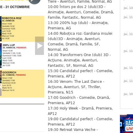
Tiere - Aventuri, Familie, Normal, AG
10:00 Întors pe dos 2 (dub)3D -
Joi, 1
Animaţie, Aventuri, Comedie, Dramă,
Familie, Fantastic, Normal, AG
Joi, 1
13:30 200% lup (dub) - Animaţie,
Premiera, AG
14:00 Roboțica roz: Gardiana insulei
Joi, 1
(dub)3D - Animaţie, Aventuri,
Comedie, Dramă, Familie, SF,
Normal, AG
Joi, 1
14:30 Transformers One (dub) 3D -
Acţiune, Animaţie, Aventuri,
Fantastic, SF, Normal, AG
Joi, 1
15:30 Candidatul perfect - Comedie,
Premiera, AP12
Joi, 1
16:30 Venom: The Last Dance -
Acţiune, Aventuri, SF, Thriller,
Premiera, N15
Joi, 1
17:00 Goodrich - Comedie, Dramă,
Premiera, AP12
17:30 Holy Week - Dramă, Premiera,
AP12
19:00 Candidatul perfect - Comedie,
Premiera, AP12
19:30 Retreat Vama Veche -