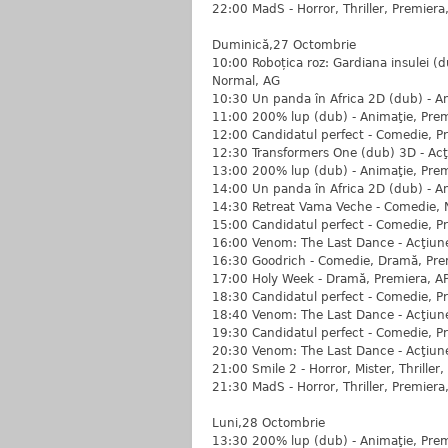
22:00 MadS - Horror, Thriller, Premiera
Duminică,27 Octombrie
10:00 Roboțica roz: Gardiana insulei (
Normal, AG
10:30 Un panda în Africa 2D (dub) - A
11:00 200% lup (dub) - Animaţie, Prem
12:00 Candidatul perfect - Comedie, P
12:30 Transformers One (dub) 3D - Acţi
13:00 200% lup (dub) - Animaţie, Prem
14:00 Un panda în Africa 2D (dub) - A
14:30 Retreat Vama Veche - Comedie, 
15:00 Candidatul perfect - Comedie, P
16:00 Venom: The Last Dance - Acţiune,
16:30 Goodrich - Comedie, Dramă, Pre
17:00 Holy Week - Dramă, Premiera, A
18:30 Candidatul perfect - Comedie, P
18:40 Venom: The Last Dance - Acţiune,
19:30 Candidatul perfect - Comedie, P
20:30 Venom: The Last Dance - Acţiune,
21:00 Smile 2 - Horror, Mister, Thriller
21:30 MadS - Horror, Thriller, Premiera
Luni,28 Octombrie
13:30 200% lup (dub) - Animaţie, Prem