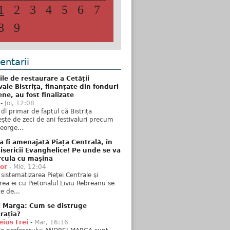
1
2
3
4
5
6
7
8
9
ntarii
ile de restaurare a Cetății
ale Bistrița, finanțate din fonduri
ne, au fost finalizate
-
Joi, 12:08
 dl primar de faptul că Bistrița
ște de zeci de ani festivaluri precum
George...
 fi amenajată Piața Centrală, în
isericii Evanghelice! Pe unde se va
rcula cu mașina
tor
-
Mie, 12:04
sistematizarea Pieţei Centrale şi
rea ei cu Pietonalul Liviu Rebreanu se
e de...
i Marga: Cum se distruge
rația?
ius Frei
-
Mar, 16:16