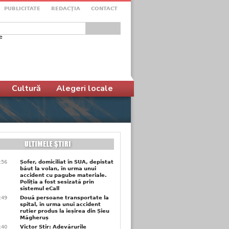
PUBLICITATE
REDACŢIA
CONTACT
e
ular de căutare
Cultură
Alegeri locale
3:56
Șofer, domiciliat în SUA, depistat
băut la volan, în urma unui
accident cu pagube materiale.
Poliția a fost sesizată prin
sistemul eCall
3:49
Două persoane transportate la
spital, în urma unui accident
rutier produs la ieșirea din Șieu
Măgheruș
3:40
Victor Știr: Adevărurile