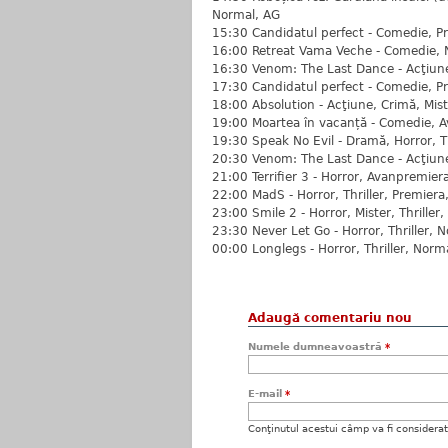
Normal, AG
15:30 Candidatul perfect - Comedie, P
16:00 Retreat Vama Veche - Comedie, 
16:30 Venom: The Last Dance - Acţiune,
17:30 Candidatul perfect - Comedie, P
18:00 Absolution - Acţiune, Crimă, Mist
19:00 Moartea în vacanță - Comedie, 
19:30 Speak No Evil - Dramă, Horror, T
20:30 Venom: The Last Dance - Acţiune,
21:00 Terrifier 3 - Horror, Avanpremier
22:00 MadS - Horror, Thriller, Premiera
23:00 Smile 2 - Horror, Mister, Thriller
23:30 Never Let Go - Horror, Thriller, 
00:00 Longlegs - Horror, Thriller, Norm
Adaugă comentariu nou
Numele dumneavoastră
*
E-mail
*
Conţinutul acestui câmp va fi considerat c