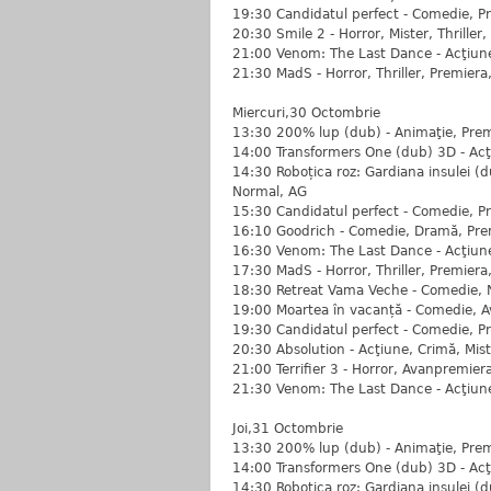
19:30 Candidatul perfect - Comedie, P
20:30 Smile 2 - Horror, Mister, Thriller
21:00 Venom: The Last Dance - Acţiune,
21:30 MadS - Horror, Thriller, Premiera
Miercuri,30 Octombrie
13:30 200% lup (dub) - Animaţie, Prem
14:00 Transformers One (dub) 3D - Acţi
14:30 Roboțica roz: Gardiana insulei (
Normal, AG
15:30 Candidatul perfect - Comedie, P
16:10 Goodrich - Comedie, Dramă, Pre
16:30 Venom: The Last Dance - Acţiune,
17:30 MadS - Horror, Thriller, Premiera
18:30 Retreat Vama Veche - Comedie, 
19:00 Moartea în vacanță - Comedie, 
19:30 Candidatul perfect - Comedie, P
20:30 Absolution - Acţiune, Crimă, Mist
21:00 Terrifier 3 - Horror, Avanpremier
21:30 Venom: The Last Dance - Acţiune,
Joi,31 Octombrie
13:30 200% lup (dub) - Animaţie, Prem
14:00 Transformers One (dub) 3D - Acţi
14:30 Roboțica roz: Gardiana insulei (