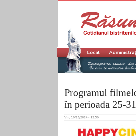
Meniu principal
Local
Administraț
Programul filmel
în perioada 25-3
Vin, 10/25/2024 - 12:50