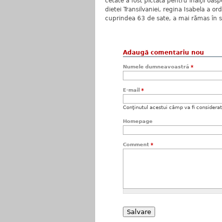
cetate a fost pictată pentru înalţii oas
dietei Transilvaniei, regina Isabela a o
cuprindea 63 de sate, a mai rămas în 
Adaugă comentariu nou
Numele dumneavoastră
*
E-mail
*
Conţinutul acestui câmp va fi considerat c
Homepage
Comment
*