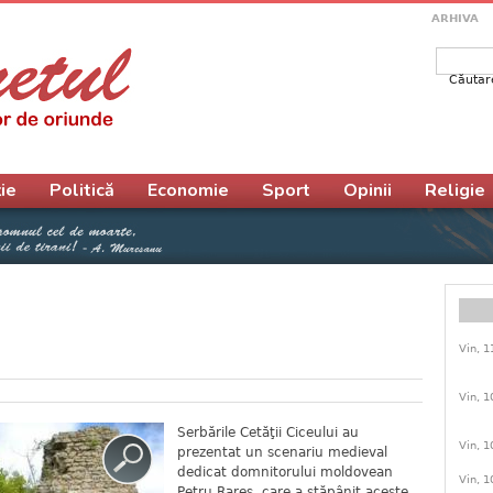
ARHIVA
Căutar
Form
ie
Politică
Economie
Sport
Opinii
Religie
Vin, 1
Vin, 1
Serbările Cetăţii Ciceului au
Vin, 1
prezentat un scenariu medieval
dedicat domnitorului moldovean
Vin, 1
Petru Rareş, care a stăpânit aceste