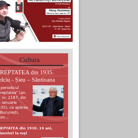
Cultura
REPTATEA din 1935.
elciu - Șieu – Sântioana
 periodicul
reptatea” (an.
, nr. 2187, din
 ianuarie
35), ce apărea
 București,
tim...
EPTATEA din 1930. 14 ani,
izonieri la ruși