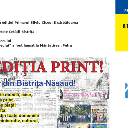
-a ediție! Primarul Silviu Ciceu: E sărbătoarea
ele Cetăţii Bistriţa
iceului
eului” a fost lansat la Mănăstirea „Petru