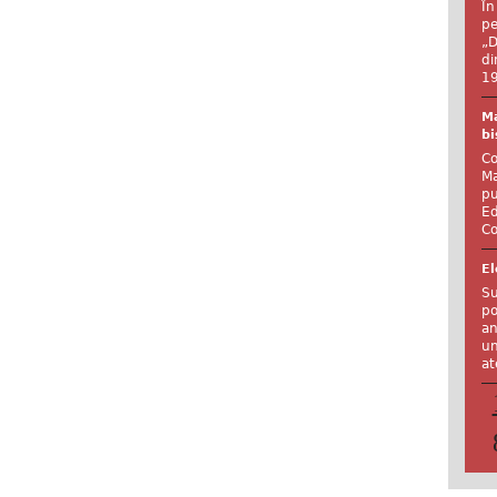
În
pe
„D
di
19
Ma
bi
Co
Ma
pu
Ed
Co
El
Su
po
an
un
at