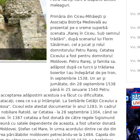
meleaguri.
Vin, 0
Primăria din Ciceu-Mihăieşti şi
Asociaţia Bistriţa Medievală au
prezentat pe o vreme superbă
Vin, 0
scenata „Rareş în Ciceu. Sub semnul
Vin, 0
trădării", după scenariul lui Florin
Săsărman, cel a jucat şi rolul
Vin, 0
domnitorului Petru Rareş. Cetatea
Ciceului a fost pentru domnitorul
Vin, 0
Moldovei, Petru Rareş, şi familia sa,
adăpost după ce turcii şi trădarea
Vin, 0
boierilor l-au îndepărtat de pe tron,
în septembrie 1538. Un an şi
jumătate, din 28 septembrie 1538
până în 25 ianuarie 1540 Petru
ar acceptarea adăpostirii acestuia s-a făcut cu dificultate,
atacaţi, ceea ce s-a şi întâmplat. La Serbările Cetăţii Ciceului a
Nosa". Ciceul este atestat documentar în anul 1283, în cadrul
ei nobiliare Ratold, iar Cetatea - la 28 septembrie 1304, când se
aniei. În 1387 cetatea a fost donată de către regele Sigismund
eună cu satele dependente de aceasta, a fost ulterior donată
oldovei, Ştefan cel Mare, în urma acordului dintre cei doi din
area pârcălabilor moldoveni petrecându-se la 1484. Capela din