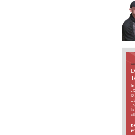
D
T
În
„D
IX
13
19
la
ci
DR
pr