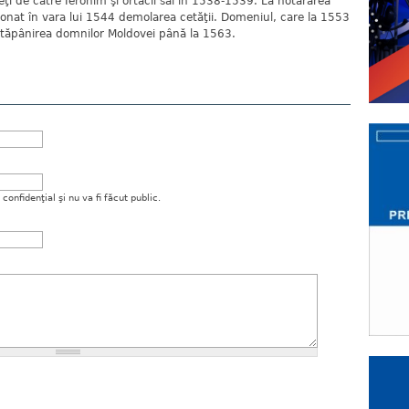
peţi de către Ieronim şi ortacii săi în 1538-1539. La hotărârea
rdonat în vara lui 1544 demolarea cetăţii. Domeniul, care la 1553
stăpânirea domnilor Moldovei până la 1563.
onfidenţial şi nu va fi făcut public.