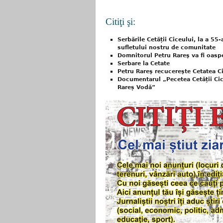
Citiţi şi:
Serbările Cetății Ciceului, la a 55
sufletului nostru de comunitate
Domnitorul Petru Rareş va fi oaspet
Serbare la Cetate
Petru Rareş recucereşte Cetatea C
Documentarul „Pecetea Cetății Cic
Rareș Vodă”