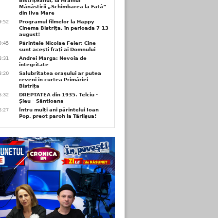
Bistrițeanul, la Hramul
Mănăstirii „Schimbarea la Față”
din Ilva Mare
9:52
Programul filmelor la Happy
Cinema Bistrița, în perioada 7-13
august!
9:45
Părintele Nicolae Feier: Cine
sunt acești frați ai Domnului
8:31
Andrei Marga: Nevoia de
integritate
8:20
Salubritatea orașului ar putea
reveni în curtea Primăriei
Bistrița
6:32
DREPTATEA din 1935. Telciu -
Șieu – Sântioana
6:27
Întru mulți ani părintelui Ioan
Pop, preot paroh la Târlișua!