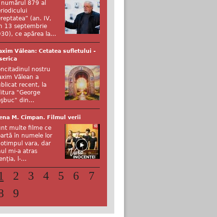
 numărul 879 al
riodicului
reptatea” (an. IV,
n 13 septembrie
30), ce apărea la...
xim Vălean: Cetatea sufletului -
serica
ncitadinul nostru
xim Vălean a
blicat recent, la
itura "George
şbuc" din...
ena M. Cîmpan. Filmul verii
nt multe filme ce
artă în numele lor
otimpul vara, dar
ul mi-a atras
enția, l-...
1
2
3
4
5
6
7
8
9