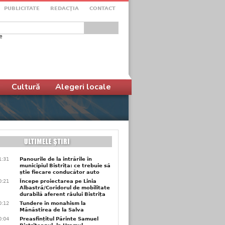
PUBLICITATE
REDACŢIA
CONTACT
e
ular de căutare
Cultură
Alegeri locale
1:31
Panourile de la intrările în
municipiul Bistrița: ce trebuie să
știe fiecare conducător auto
0:21
Începe proiectarea pe Linia
Albastră/Coridorul de mobilitate
durabilă aferent râului Bistrița
0:12
Tundere în monahism la
Mănăstirea de la Salva
0:04
Preasfințitul Părinte Samuel