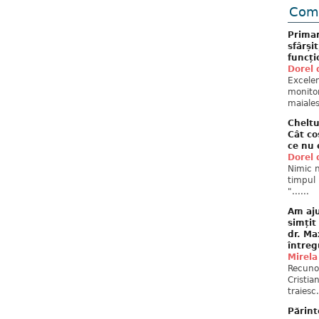
Come
Primar
sfârși
funcți
Dorel 
Excelent
monitor
maiales
Cheltu
Cât co
ce nu 
Dorel 
Nimic n
timpul 
"......
Am aju
simțit
dr. Ma
întreg
Mirela
Recuno
Cristia
traiesc.
Părint