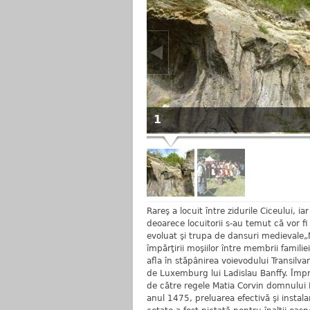
1
Rareş a locuit între zidurile Ciceului, i
deoarece locuitorii s-au temut că vor fi 
evoluat şi trupa de dansuri medievale„
împărţirii moşiilor între membrii famili
afla în stăpânirea voievodului Transilv
de Luxemburg lui Ladislau Banffy. Împr
de către regele Matia Corvin domnului M
anul 1475, preluarea efectivă şi instal