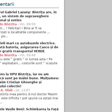
ntarii
ul Gabriel Lazany: Bistrița are, în
t, un sistem de supraveghere
onal și extins
de Bistrita
-
Vin, 09:50
... ! Felicitari ! Bine ar fi sa
izati si localitatile componente ...
 pe...
ieli mari cu autobuzele electrice.
stă bateria, asigurarea Casco și de
e gratis transportul VERDE
de Bistrita
-
Vin, 09:48
u este " gratis " in lumea asta ! Pe
" exploatarii... costurile sunt " scazute
ns la UPU Bistrița, iar eu am
 că sunt pe mâini bune. Mulţumesc
xim Cristian Gheorghe şi
ului colectiv!
 A. Olah
-
Joi, 13:07
stinta mea pentru d-nul doctor Maxim
n este infinita ! pot spune ca astazi mai
..
ele Vasile Beni: Schimbarea la Față