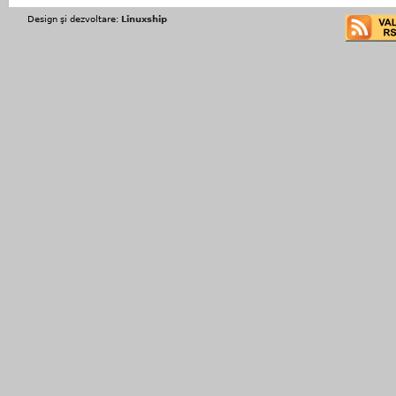
Design şi dezvoltare:
Linuxship