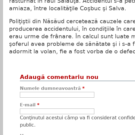
răsturnat în râul Sălăuţa. Accidentul s-a p
amiaza, între localităţile Coşbuc şi Salva.
Poliţiştii din Năsăud cercetează cauzele car
producerea accidentului, în condiţiile în car
erau urme de frânare. În calcul sunt luate m
şoferul avea probleme de sănătate şi i s-a f
adormit la volan, fie a fost vorba de o defe
Adaugă comentariu nou
Numele dumneavoastră
*
E-mail
*
Conţinutul acestui câmp va fi considerat confiden
public.