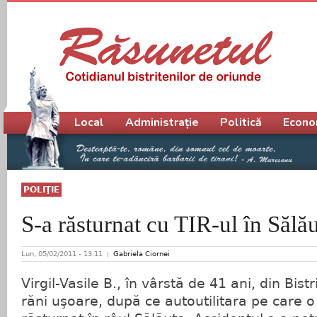
Meniu principal
Local
Administrație
Politică
Econo
POLIŢIE
S-a răsturnat cu TIR-ul în Sălă
Lun, 05/02/2011 - 13:11
Gabriela Ciornei
Virgil-Vasile B., în vârstă de 41 ani, din Bist
răni uşoare, după ce autoutilitara pe care 