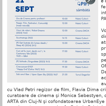
e
c
fe
in
P
V
di
at
pr
sp
pe
O
Da
a
a
cu Vlad Petri regizor de film, Flavia Dima crit
curatoare de cinema şi Monica Sebestyen, 
ARTA din Cluj-N şi cofondatoarea UrbanEye F