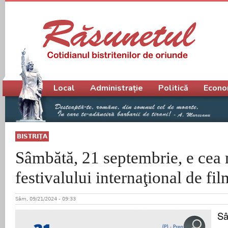
Meniu principal
Local
Administrație
Politică
Econo
BISTRIŢA
Sâmbătă, 21 septembrie, e cea m
festivalului internaţional de f
Sâm, 09/21/2024 - 09:33
Sâ