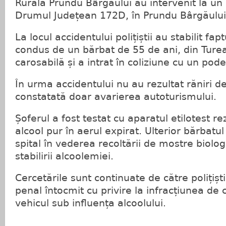
Rurală Prundu Bârgăului au intervenit la un
Drumul Județean 172D, în Prundu Bârgăului
La locul accidentului polițiștii au stabilit fa
condus de un bărbat de 55 de ani, din Turea
carosabilă și a intrat în coliziune cu un pode
În urma accidentului nu au rezultat răniri d
constatată doar avarierea autoturismului.
Șoferul a fost testat cu aparatul etilotest re
alcool pur în aerul expirat. Ulterior bărbatul
spital în vederea recoltării de mostre biolo
stabilirii alcoolemiei.
Cercetările sunt continuate de către polițișt
penal întocmit cu privire la infracțiunea de
vehicul sub influența alcoolului.