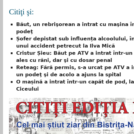
Citiţi şi:
Băut, un rebrişorean a intrat cu maşina î
podeţ
Șofer depistat sub influența alcoolului, 
unui accident petrecut la Ilva Mică
Cristur Șieu: Băut pe ATV a intrat într-un
ales cu răni, dar şi cu dosar penal
Reteag: Fără permis, s-a urcat pe ATV a in
un podeţ şi de acolo a ajuns la spital
O mașină a intrat într-un capăt de pod, la
Ciceului