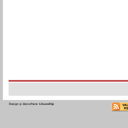
Design şi dezvoltare:
Linuxship