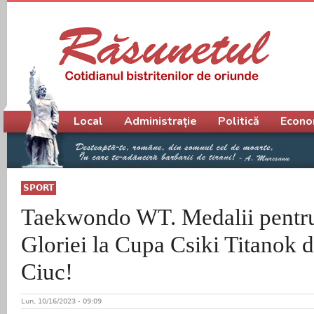
Meniu principal
Local
Administrație
Politică
Econo
SPORT
Taekwondo WT. Medalii pentru 
Gloriei la Cupa Csiki Titanok 
Ciuc!
Lun, 10/16/2023 - 09:09