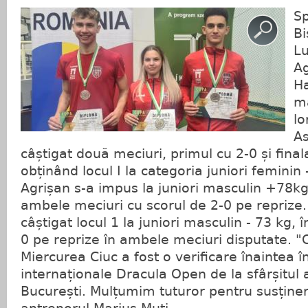
Sp
Bi
Lu
Ag
Ha
ma
lo
As
câștigat două meciuri, primul cu 2-0 și final
obținând locul I la categoria juniori feminin
Agrișan s-a impus la juniori masculin +78kg
ambele meciuri cu scorul de 2-0 pe reprize
câștigat locul 1 la juniori masculin - 73 kg, 
0 pe reprize în ambele meciuri disputate. "
Miercurea Ciuc a fost o verificare înaintea în
internaționale Dracula Open de la sfârșitul a
București. Mulțumim tuturor pentru susținer