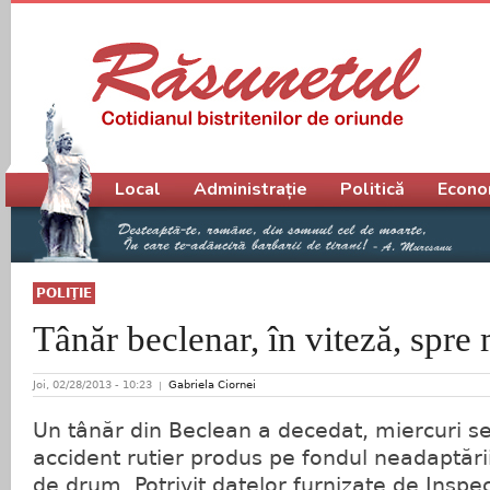
Meniu principal
Local
Administrație
Politică
Econo
POLIŢIE
Tânăr beclenar, în viteză, spre
Joi, 02/28/2013 - 10:23
Gabriela Ciornei
Un tânăr din Beclean a decedat, miercuri s
accident rutier produs pe fondul neadaptării 
de drum. Potrivit datelor furnizate de Inspec