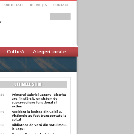
PUBLICITATE
REDACŢIA
CONTACT
e
ular de căutare
Cultură
Alegeri locale
9:56
Primarul Gabriel Lazany: Bistrița
are, în sfârșit, un sistem de
supraveghere funcțional și
extins
9:49
Accident la ieșirea din Coldău.
Victimele au fost transportate la
spital
9:38
Biblioteca de vară din satul meu,
la Leșu!