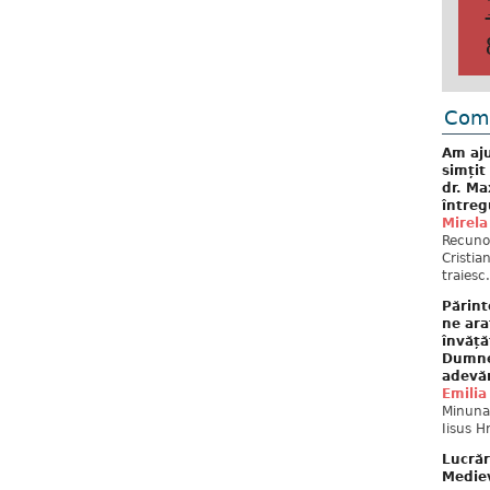
Come
Am aju
simțit
dr. Ma
întreg
Mirela
Recuno
Cristia
traiesc.
Părint
ne ara
învăță
Dumne
adevă
Emilia
Minunat
Iisus H
Lucrăr
Mediev