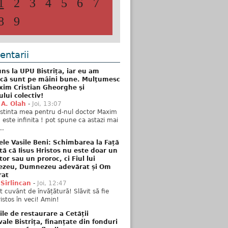
1
2
3
4
5
6
7
8
9
ntarii
ns la UPU Bistrița, iar eu am
 că sunt pe mâini bune. Mulţumesc
xim Cristian Gheorghe şi
ului colectiv!
 A. Olah
-
Joi, 13:07
stinta mea pentru d-nul doctor Maxim
n este infinita ! pot spune ca astazi mai
..
ele Vasile Beni: Schimbarea la Față
tă că Iisus Hristos nu este doar un
tor sau un proroc, ci Fiul lui
zeu, Dumnezeu adevărat și Om
rat
 Sirlincan
-
Joi, 12:47
 cuvânt de învățătură! Slăvit să fie
ristos în veci! Amin!
ile de restaurare a Cetății
ale Bistrița, finanțate din fonduri