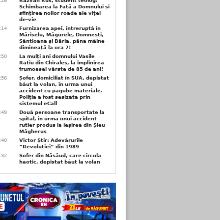
6:26
Răzvan Rus, student teolog:
Schimbarea la Față a Domnului și
sfințirea noilor roade ale viței-
de-vie
6:14
Furnizarea apei, întreruptă în
Mărișelu, Măgurele, Domnești,
Sântioana și Bârla, până mâine
dimineață la ora 7!
5:50
La mulți ani domnului Vasile
Rațiu din Chiraleș, la împlinirea
frumoasei vârste de 85 de ani!
3:56
Șofer, domiciliat în SUA, depistat
băut la volan, în urma unui
accident cu pagube materiale.
Poliția a fost sesizată prin
sistemul eCall
3:49
Două persoane transportate la
spital, în urma unui accident
rutier produs la ieșirea din Șieu
Măgheruș
3:40
Victor Știr: Adevărurile
”Revoluției” din 1989
3:32
Șofer din Năsăud, care circula
haotic, depistat băut la volan