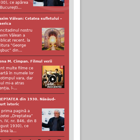
30), ce apărea
 București...
xim Vălean: Cetatea sufletului -
serica
ncitadinul nostru
xim Vălean a
blicat recent, la
itura "George
şbuc" din...
ena M. Cîmpan. Filmul verii
nt multe filme ce
artă în numele lor
otimpul vara, dar
ul mi-a atras
enția, l-...
REPTATEA din 1930. Năsăud-
urt istoric
 prima pagină a
zetei „Dreptatea”
n. IV, nr. 846, din 8
gust 1930), ce
ărea la...