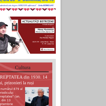
Cultura
REPTATEA din 1930. 14
i, prizonieri la ruși
 numărul 879 al
riodicului
reptatea” (an.
, din 13
ptembrie