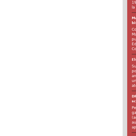
19
la
Ma
bi
Co
Ma
pu
Ed
Co
El
Su
po
an
un
at
D
sc
Pe
ga
(a
au
ap