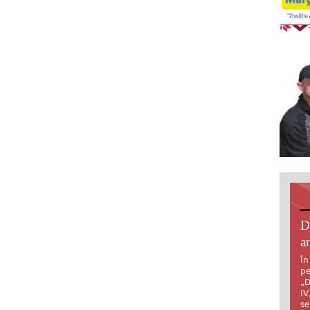
D
an
În
pe
„D
IV
se