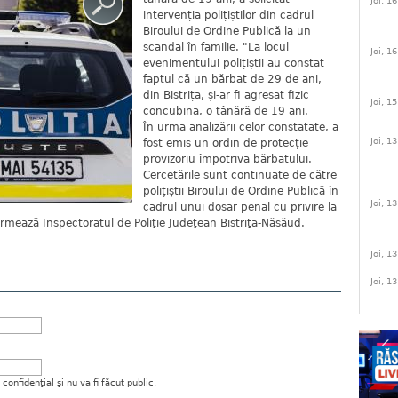
Joi, 1
intervenția polițiștilor din cadrul
Biroului de Ordine Publică la un
scandal în familie. "La locul
Joi, 1
evenimentului polițiștii au constat
faptul că un bărbat de 29 de ani,
din Bistrița, și-ar fi agresat fizic
Joi, 1
concubina, o tânără de 19 ani.
În urma analizării celor constatate, a
Joi, 1
fost emis un ordin de protecție
provizoriu împotriva bărbatului.
Cercetările sunt continuate de către
polițiștii Biroului de Ordine Publică în
Joi, 1
cadrul unui dosar penal cu privire la
formează Inspectoratul de Poliţie Judeţean Bistriţa-Năsăud.
Joi, 1
Joi, 1
onfidenţial şi nu va fi făcut public.