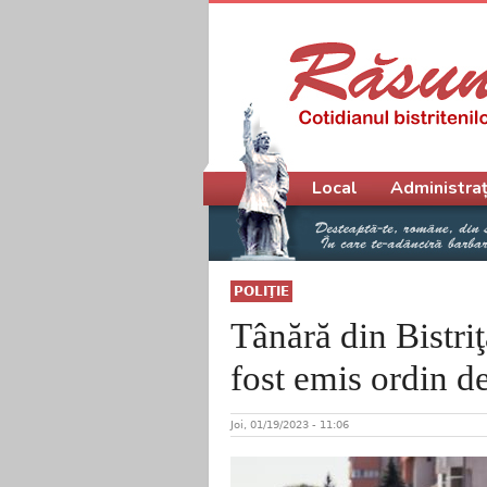
Meniu principal
Local
Administraț
POLIŢIE
Tânără din Bistri
fost emis ordin de
Joi, 01/19/2023 - 11:06