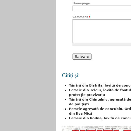
Homepage
Comment
*
Citiţi şi:
Tânără din Bistriţa, lovită de conc
Femeie din Telciu, lovită de fostu
protecție provizoriu
Tânără din Chintelnic, agresată d
de poliţişti
Femeie agresată de concubin. Ordi
din Ilva Mică
Femeie din Rodna, lovită de concub