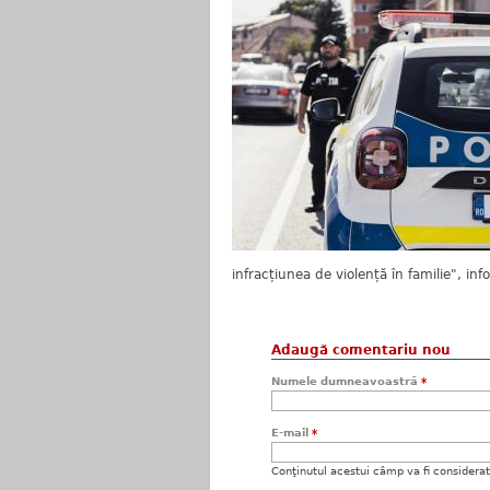
infracțiunea de violență în familie", in
Adaugă comentariu nou
Numele dumneavoastră
*
E-mail
*
Conţinutul acestui câmp va fi considerat c