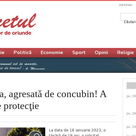
ARHIVA
Căutar
Form
ie
Politică
Economie
Sport
Opinii
Religie
ţa, agresată de concubin! A
Joi, 1
 protecţie
Joi, 1
Joi, 1
La data de 18 ianuarie 2023, o
tânără de 19 ani, a solicitat