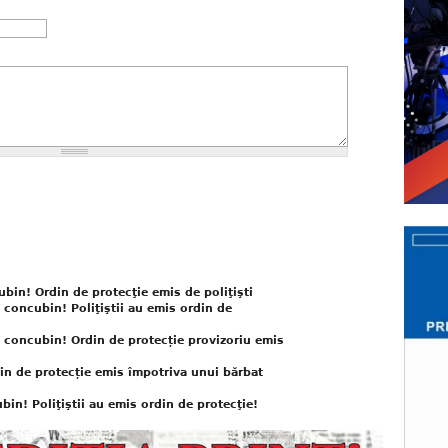
ubin! Ordin de protecţie emis de poliţişti
l concubin! Poliţiştii au emis ordin de
e concubin! Ordin de protecție provizoriu emis
n de protecție emis împotriva unui bărbat
in! Poliţiştii au emis ordin de protecţie!