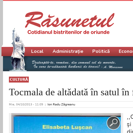
Meniu principal
Local
Administrație
Politică
Econo
CULTURĂ
Tocmala de altădată în satul în
Mie, 04/10/2013 - 11:09
Ion Radu Zăgreanu
,,
şi
di