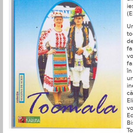
ie
(E
Un
to
de
fa
vo
fa
în
un
in
că
El
vo
Ed
Bi
To