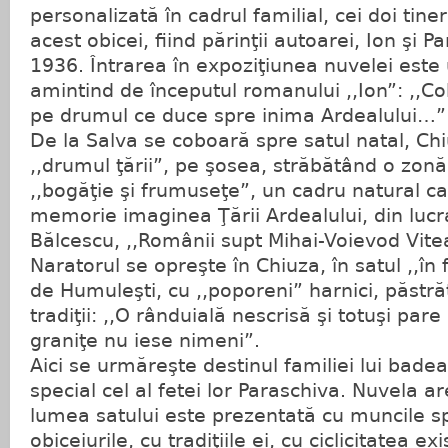
personalizată în cadrul familial, cei doi tine
acest obicei, fiind părinţii autoarei, Ion şi Pa
1936. Întrarea în expoziţiunea nuvelei este 
amintind de începutul romanului ,,Ion”: ,,
pe drumul ce duce spre inima Ardealului…”
De la Salva se coboară spre satul natal, Chi
,,drumul ţării”, pe şosea, străbătând o zonă
,,bogăţie şi frumuseţe”, un cadru natural ca
memorie imaginea Ţării Ardealului, din lucr
Bălcescu, ,,Românii supt Mihai-Voievod Vite
Naratorul se opreşte în Chiuza, în satul ,,în
de Humuleşti, cu ,,poporeni” harnici, păstrăt
tradiţii: ,,O rânduială nescrisă şi totuşi pare
graniţe nu iese nimeni”.
Aici se urmăreşte destinul familiei lui badea 
special cel al fetei lor Paraschiva. Nuvela 
lumea satului este prezentată cu muncile sp
obiceiurile, cu tradiţiile ei, cu ciclicitatea ex