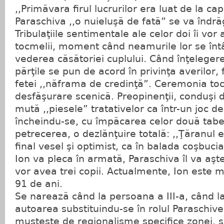
,,Primăvara firul lucrurilor era luat de la cap
Paraschiva ,,o nuieluşă de fată” se va îndră
Tribulaţiile sentimentale ale celor doi îi vor
tocmelii, moment când neamurile lor se întâ
vederea căsătoriei cuplului. Când înţeleger
părţile se pun de acord în privinţa averilor, 
fetei ,,năframa de credinţă”. Ceremonia toc
desfăşurare scenică. Preopinenţii, conduşi 
mută ,,piesele” tratativelor ca într-un joc d
încheindu-se, cu împăcarea celor două tab
petrecerea, o dezlănţuire totală: ,,Ţăranul 
final vesel şi optimist, ca în balada coşbuci
Ion va pleca în armată, Paraschiva îl va aş
vor avea trei copii. Actualmente, Ion este m
91 de ani.
Se narează când la persoana a III-a, când l
autoarea substituindu-se în rolul Paraschive
musteşte de regionalisme specifice zonei, s