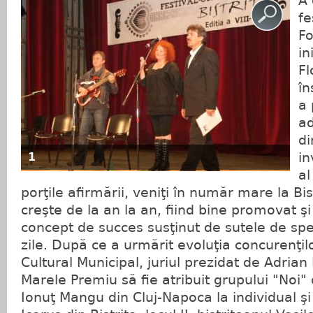
A 
fe
Fo
in
Fl
în
a 
ad
di
in
1
al
porţile afirmării, veniţi în număr mare la Bis
creşte de la an la an, fiind bine promovat şi
concept de succes susţinut de sutele de spe
zile. După ce a urmărit evoluţia concurenţil
Cultural Municipal, juriul prezidat de Adrian
Marele Premiu să fie atribuit grupului "Noi" 
Ionuţ Mangu din Cluj-Napoca la individual şi