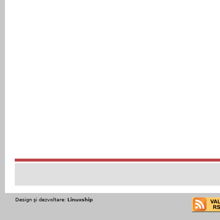
Design şi dezvoltare:
Linuxship