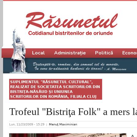
Meniu principal
Local
Administrație
Politică
Econo
SUPLIMENTUL "RĂSUNETUL CULTURAL",
REALIZAT DE SOCIETATEA SCRIITORILOR DIN
BISTRIŢA-NĂSĂUD ŞI UNIUNEA
SCRIITORILOR DIN ROMÂNIA, FILIALA CLUJ
Trofeul "Bistriţa Folk" a mers
Lun, 11/23/2009 - 15:29
Menuţ Maximinian