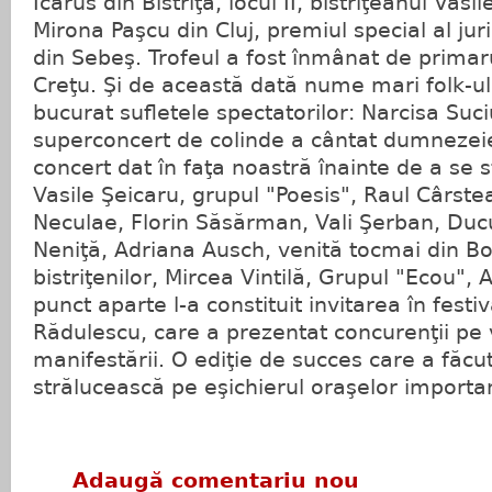
Icarus din Bistriţa, locul II, bistriţeanul Vasil
Mirona Paşcu din Cluj, premiul special al juri
din Sebeş. Trofeul a fost înmânat de primarul
Creţu. Şi de această dată nume mari folk-u
bucurat sufletele spectatorilor: Narcisa Suci
superconcert de colinde a cântat dumnezeie
concert dat în faţa noastră înainte de a se st
Vasile Şeicaru, grupul "Poesis", Raul Cârste
Neculae, Florin Săsărman, Vali Şerban, Ducu
Neniţă, Adriana Ausch, venită tocmai din B
bistriţenilor, Mircea Vintilă, Grupul "Ecou", 
punct aparte l-a constituit invitarea în festi
Rădulescu, care a prezentat concurenţii pe 
manifestării. O ediţie de succes care a făcut
strălucească pe eşichierul oraşelor importan
Adaugă comentariu nou