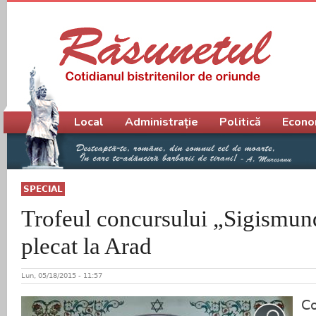
Meniu principal
Local
Administrație
Politică
Econo
SPECIAL
Trofeul concursului „Sigismun
plecat la Arad
Lun, 05/18/2015 - 11:57
Co