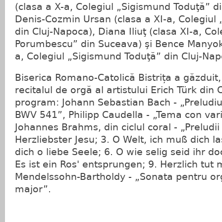
(clasa a X-a, Colegiul „Sigismund Toduţă” d
Denis-Cozmin Ursan (clasa a XI-a, Colegiul
din Cluj-Napoca), Diana Iliuţ (clasa XI-a, Col
Porumbescu” din Suceava) şi Bence Manyoki-
a, Colegiul „Sigismund Toduţă” din Cluj-Nap
Biserica Romano-Catolică Bistrița a găzduit, 
recitalul de orgă al artistului Erich Türk din
program: Johann Sebastian Bach - „Preludiu 
BWV 541”, Philipp Caudella - „Tema con vari
Johannes Brahms, din ciclul coral - „Preludii
Herzliebster Jesu; 3. O Welt, ich muß dich 
dich o liebe Seele; 6. O wie selig seid ihr d
Es ist ein Ros' entsprungen; 9. Herzlich tut 
Mendelssohn-Bartholdy - „Sonata pentru org
major”.