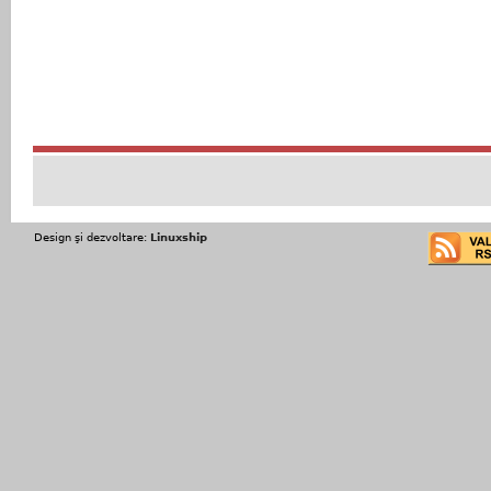
Design şi dezvoltare:
Linuxship