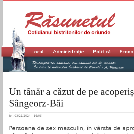
Meniu principal
Local
Administrație
Politică
Econo
Un tânăr a căzut de pe acoperiș
Sângeorz-Băi
Joi, 03/21/2024 - 16:06
Persoană de sex masculin, în vârstă de apr