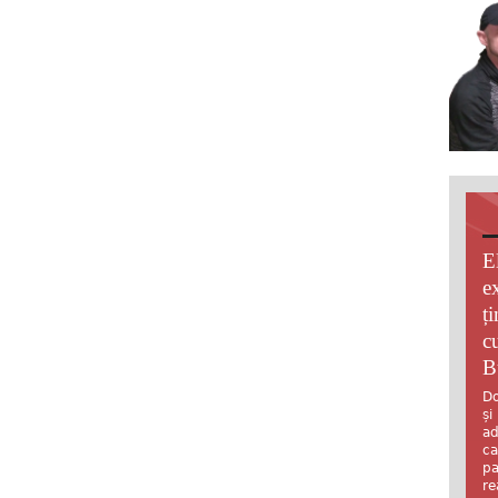
E
e
ț
c
B
Do
și
ad
ca
pa
re