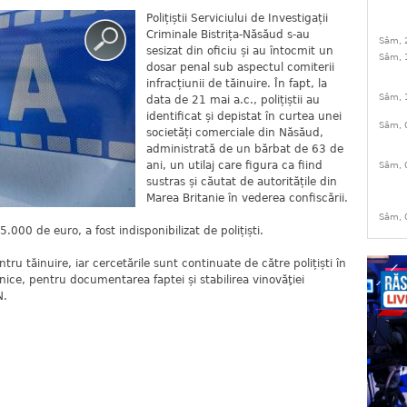
Polițiștii Serviciului de Investigații
Criminale Bistrița-Năsăud s-au
Sâm, 
sesizat din oficiu și au întocmit un
Sâm, 
dosar penal sub aspectul comiterii
infracțiunii de tăinuire. În fapt, la
Sâm, 
data de 21 mai a.c., polițiștii au
identificat și depistat în curtea unei
Sâm, 
societăți comerciale din Năsăud,
administrată de un bărbat de 63 de
ani, un utilaj care figura ca fiind
Sâm, 
sustras și căutat de autoritățile din
Marea Britanie în vederea confiscării.
Sâm, 
5.000 de euro, a fost indisponibilizat de polițiști.
tru tăinuire, iar cercetările sunt continuate de către polițiști în
anice, pentru documentarea faptei și stabilirea vinovăţiei
N.