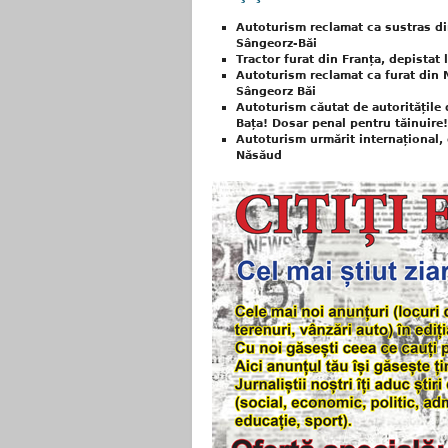
Autoturism reclamat ca sustras di
Sângeorz-Băi
Tractor furat din Franța, depistat 
Autoturism reclamat ca furat din M
Sângeorz Băi
Autoturism căutat de autoritățile 
Bața! Dosar penal pentru tăinuire!
Autoturism urmărit internațional, d
Năsăud