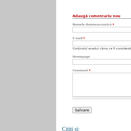
Adaugă comentariu nou
Numele dumneavoastră
*
E-mail
*
Conţinutul acestui câmp va fi considerat c
Homepage
Comment
*
Citiţi şi: