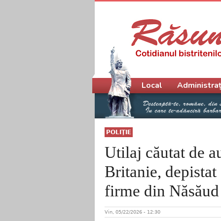
Meniu principal
Local
Administraț
POLIŢIE
Utilaj căutat de a
Britanie, depistat 
firme din Năsăud
Vin, 05/22/2026 - 12:30