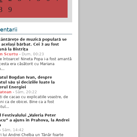
8
9
ntarii
ântăreţe de muzică populară se
 acelaşi bărbat. Cei 3 au fost
nă la Bistriţa
n Scurtu
-
Dum, 00:23
e întoarce! Nineta Popa i-a fost amantă
esta era căsătorit cu Mariana
...
atul Bogdan Ivan, despre
ul său și deciziile luate la
erul Energiei
tatean
-
Sâm, 20:22
ti de cacao cu explicatiile voastre, de
i ca de obicei. Bine ca a fost
ul...
l Festivalului „Valeria Peter
cu” a ajuns în Prahova, la Andrei
a
-
Sâm, 14:42
ări lui Andrei Chelba un Tânăr foarte