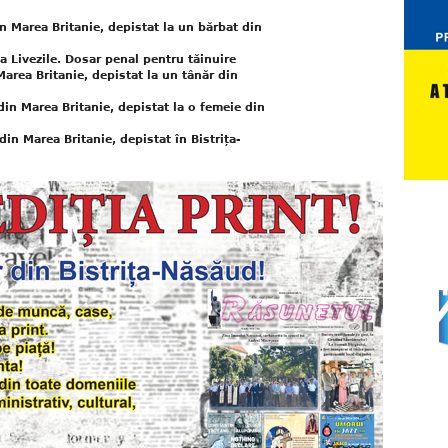
n Marea Britanie, depistat la un bărbat din
la Livezile. Dosar penal pentru tăinuire
area Britanie, depistat la un tânăr din
din Marea Britanie, depistat la o femeie din
in Marea Britanie, depistat în Bistrița-