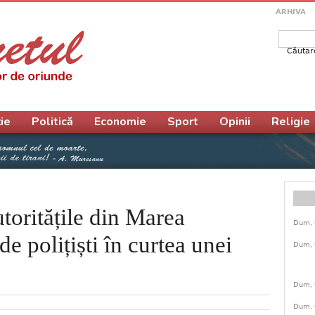
ARHIVA
Căutar
Form
ie
Politică
Economie
Sport
Opinii
Religie
utoritățile din Marea
Dum, 
de polițiști în curtea unei
Dum, 
Dum, 
Dum, 