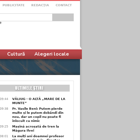
PUBLICITATE
REDACŢIA
CONTACT
e
ular de căutare
Cultură
Alegeri locale
09:44
VĂLIUG – O ALTĂ „MARE DE LA
MUNTE”
09:38
Pr. Vasile Beni: Putem pierde
multe și le putem dobândi din
nou, dar un copil nu poate fi
înlocuit cu nimic
09:25
Mașină acroșată de tren la
Măgura Ilvei
08:01
La mulți ani doamnei profesor