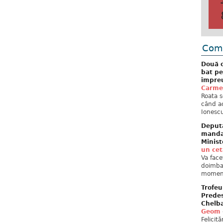
Come
Două c
bat pe
împreu
Carme
Roata s
când ac
Ionescu
Deput
mandat
Minist
un ce
Va face
doimban
moment
Trofeu
Predes
Chelb
Geom
Felicit