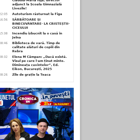
Claudia-Maria Iuja, director
adjunct la Școala Gimnazială
Livezile!
22:05
Autoturism răsturnat la Figa
16:56
SĂRBĂTOARE ȘI
BINECUVÂNTARE- LA CRISTEȘTII-
CICEULUI
15:38
Incendiu izbucnit la o casă în
Jelna
08:46
Biblioteca de vară. Timp de
calitate alături de copiii din
Rebra
08:32
Elena M Câmpan: „Dacă există.
Visul pe care l-am ținut minte.
Dimineața cuvintelor”, Ed.
Eikon, București, 2025
08:26
Zile de grație la Teaca