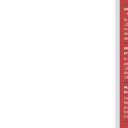
DR
– 
În
„D
nr
ia
ap
DR
pr
În
pe
„D
di
19
Ma
bi
Co
Ma
pu
Ed
Co