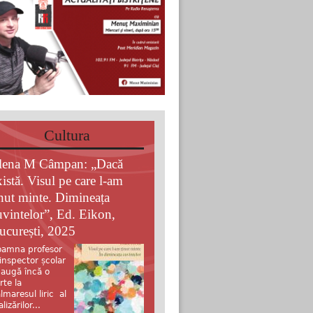
Cultura
lena M Câmpan: „Dacă
xistă. Visul pe care l-am
inut minte. Dimineața
uvintelor”, Ed. Eikon,
ucurești, 2025
amna profesor
 inspector școlar
augă încă o
rte la
lmaresul liric al
alizărilor...