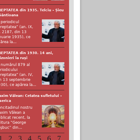
EPTATEA din 1935. Telciu - Șieu
Sântioana
 periodicul
reptatea” (an. IX,
. 2187, din 13
nuarie 1935), ce
ărea la...
EPTATEA din 1930. 14 ani,
izonieri la ruși
 numărul 879 al
riodicului
reptatea” (an. IV,
n 13 septembrie
30), ce apărea la...
xim Vălean: Cetatea sufletului -
serica
ncitadinul nostru
xim Vălean a
blicat recent, la
itura "George
şbuc" din...
1
2
3
4
5
6
7