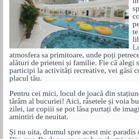
în
sp
co
pe
te
li
L
atmosfera sa primitoare, unde poți petr
alături de prieteni și familie. Fie că alegi 
participi la activități recreative, vei găsi
placul tău.
Pentru cei mici, locul de joacă din stațiu
tărâm al bucuriei! Aici, râsetele și voia b
zilei, iar copiii se pot lăsa purtați de ima
amintiri de neuitat.
Și nu uita, drumul spre acest mic paradis 