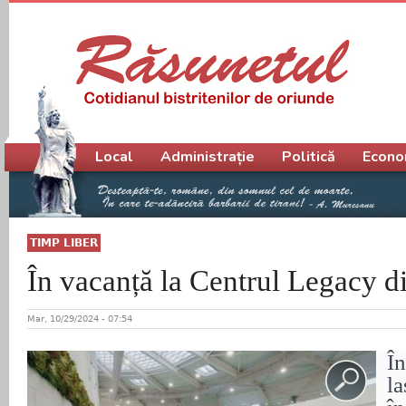
Meniu principal
Local
Administrație
Politică
Econo
TIMP LIBER
În vacanță la Centrul Legacy di
Mar, 10/29/2024 - 07:54
În
la