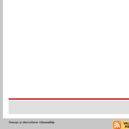
Design şi dezvoltare:
Linuxship