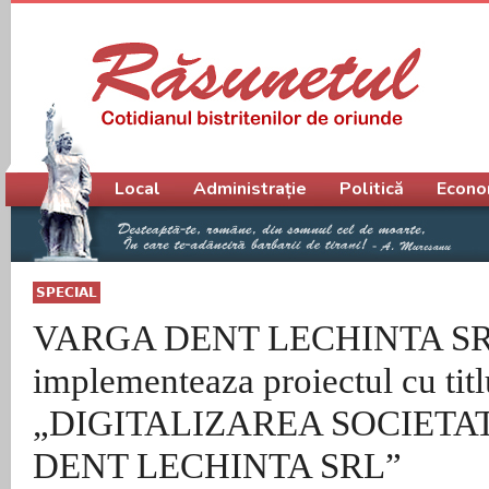
Meniu principal
Local
Administrație
Politică
Econo
SPECIAL
VARGA DENT LECHINTA S
implementeaza proiectul cu titl
„DIGITALIZAREA SOCIETA
DENT LECHINTA SRL”