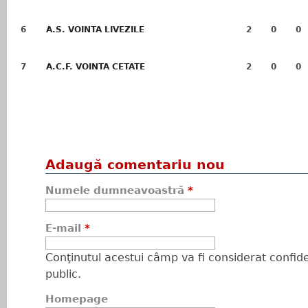
6
A.S. VOINTA LIVEZILE
2
0
0
7
A.C.F. VOINTA CETATE
2
0
0
Adaugă comentariu nou
Numele dumneavoastră
*
E-mail
*
Conţinutul acestui câmp va fi considerat confiden
public.
Homepage