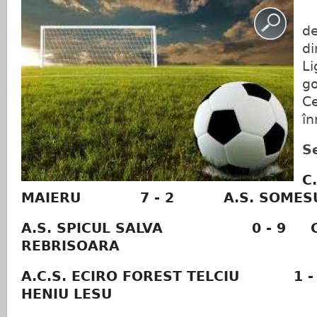
A
de
di
Li
go
Ce
în
S
C
MAIERU
7 - 2
A.S. SOMES
A.S. SPICUL SALVA
0 - 9
REBRISOARA
A.C.S. ECIRO FOREST TELCIU
1 -
HENIU LESU