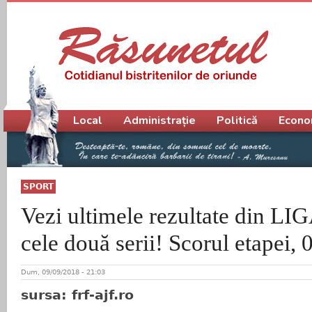
Meniu principal
Local
Administrație
Politică
Econo
SPORT
Vezi ultimele rezultate din LIG
cele două serii! Scorul etapei, 
Dum, 09/09/2018 - 21:03
sursa: frf-ajf.ro