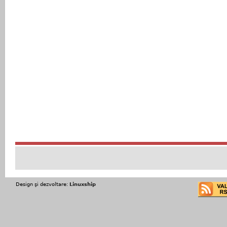
Design şi dezvoltare:
Linuxship