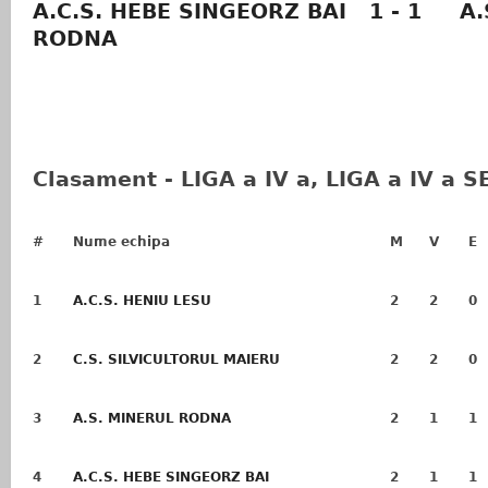
A.C.S. HEBE SINGEORZ BAI
1 - 1
A.
RODNA
Clasament - LIGA a IV a, LIGA a IV a 
#
Nume echipa
M
V
E
1
A.C.S. HENIU LESU
2
2
0
2
C.S. SILVICULTORUL MAIERU
2
2
0
3
A.S. MINERUL RODNA
2
1
1
4
A.C.S. HEBE SINGEORZ BAI
2
1
1