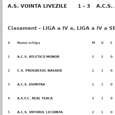
A.S. VOINTA LIVEZILE
1 - 3
A.C.S
Clasament - LIGA a IV a, LIGA a IV a 
#
Nume echipa
M
V
E
1
A.C.S. ATLETICO MONOR
2
2
0
2
C.S. PROGRESUL NASAUD
1
1
0
3
A.C.S. DUMITRA
1
1
0
4
A.S.F.C. REAL TEACA
2
1
0
5
A.C.S. VIITORUL LECHINTA
2
1
0