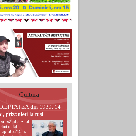
Cultura
REPTATEA din 1930. 14
i, prizonieri la ruși
 numărul 879 al
riodicului
reptatea” (an.