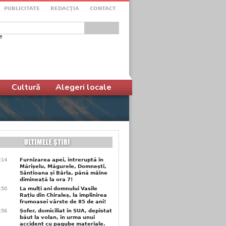
PUBLICITATE
REDACŢIA
CONTACT
e
ular de căutare
Cultură
Alegeri locale
6:14
Furnizarea apei, întreruptă în
Mărișelu, Măgurele, Domnești,
Sântioana și Bârla, până mâine
dimineață la ora 7!
5:50
La mulți ani domnului Vasile
Rațiu din Chiraleș, la împlinirea
frumoasei vârste de 85 de ani!
3:56
Șofer, domiciliat în SUA, depistat
băut la volan, în urma unui
accident cu pagube materiale.