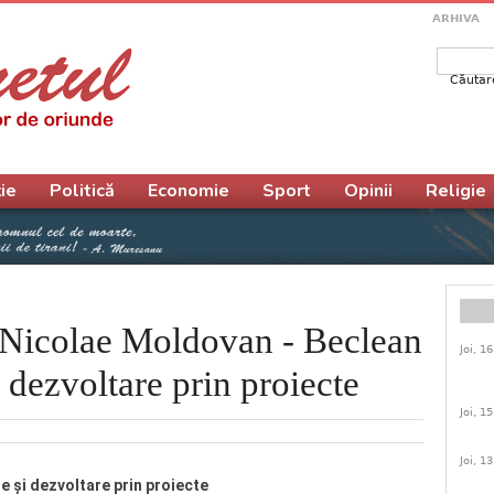
ARHIVA
Căutar
Form
ie
Politică
Economie
Sport
Opinii
Religie
 Nicolae Moldovan - Beclean
Joi, 1
 dezvoltare prin proiecte
Joi, 1
Joi, 1
e și dezvoltare prin proiecte