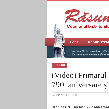
Meniu principal
Local
Administraț
SPECIAL
(Video) Primarul
790: aniversare și
Joi, 09/25/2025 - 08:30
Cronica BN - Beclean 790: aniversar