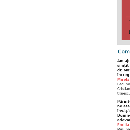
„S
ec
or
Nă
Come
Am aju
simțit
dr. Ma
întreg
Mirela
Recuno
Cristia
traiesc.
Părint
ne ara
învăță
Dumne
adevă
Emilia