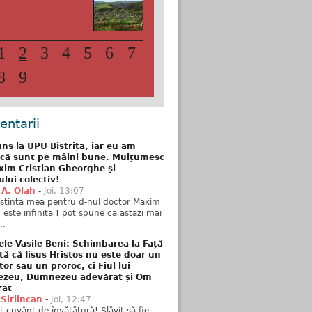
ăptămâna”, „gazetă
onomică-culturală a
așelor Bistrița și
săud” (an...
1
2
3
4
5
6
7
8
9
ntarii
ns la UPU Bistrița, iar eu am
 că sunt pe mâini bune. Mulţumesc
xim Cristian Gheorghe şi
ului colectiv!
 A. Olah
-
Joi, 13:07
stinta mea pentru d-nul doctor Maxim
n este infinita ! pot spune ca astazi mai
..
ele Vasile Beni: Schimbarea la Față
tă că Iisus Hristos nu este doar un
tor sau un proroc, ci Fiul lui
zeu, Dumnezeu adevărat și Om
rat
 Sirlincan
-
Joi, 12:47