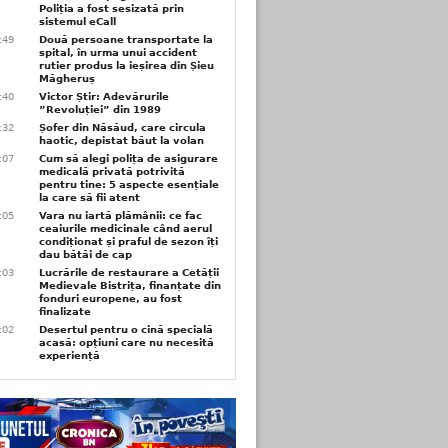
Poliția a fost sesizată prin
sistemul eCall
3:49
Două persoane transportate la
spital, în urma unui accident
rutier produs la ieșirea din Șieu
Măgheruș
3:40
Victor Știr: Adevărurile
”Revoluției” din 1989
3:32
Șofer din Năsăud, care circula
haotic, depistat băut la volan
1:07
Cum să alegi polița de asigurare
medicală privată potrivită
pentru tine: 5 aspecte esențiale
la care să fii atent
1:05
Vara nu iartă plămânii: ce fac
ceaiurile medicinale când aerul
condiționat și praful de sezon îți
dau bătăi de cap
1:03
Lucrările de restaurare a Cetății
Medievale Bistrița, finanțate din
fonduri europene, au fost
finalizate
1:02
Desertul pentru o cină specială
acasă: opțiuni care nu necesită
experiență