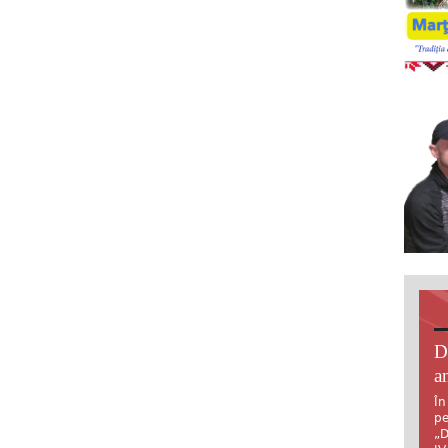
D
an
În
pe
„D