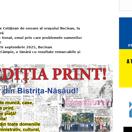
de Cetățean de onoare al orașului Beclean, la
ră
Senat, omul prin care problemele oamenilor
!
 26 septembrie 2025, Beclean
Câmpie, o tânără cu rezultate remarcabile și