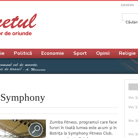
ARHIVA
Căutar
Form
ie
Politică
Economie
Sport
Opinii
Religie
a Symphony
Vin, 1
Vin, 1
Vin, 1
Zumba Fitness, programul care face
furori în toată lumea este acum şi în
Bistriţa la Symphony Fitness Club,
Vin, 1