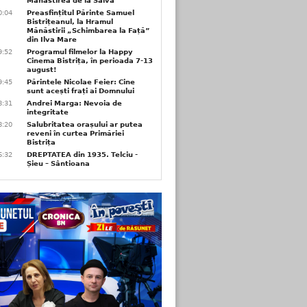
Mănăstirea de la Salva
0:04
Preasfințitul Părinte Samuel
Bistrițeanul, la Hramul
Mănăstirii „Schimbarea la Față”
din Ilva Mare
9:52
Programul filmelor la Happy
Cinema Bistrița, în perioada 7-13
august!
9:45
Părintele Nicolae Feier: Cine
sunt acești frați ai Domnului
8:31
Andrei Marga: Nevoia de
integritate
8:20
Salubritatea orașului ar putea
reveni în curtea Primăriei
Bistrița
6:32
DREPTATEA din 1935. Telciu -
Șieu – Sântioana