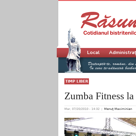
Meniu principal
Local
Administraț
TIMP LIBER
Zumba Fitness l
Mar, 07/20/2010 - 14:32
Menuţ Maximinian