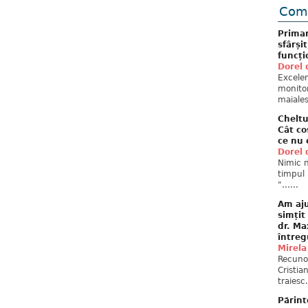
Come
Primar
sfârși
funcți
Dorel 
Excelent
monitor
maiales
Cheltu
Cât co
ce nu 
Dorel 
Nimic n
timpul 
"......
Am aju
simțit
dr. Ma
întreg
Mirela
Recuno
Cristia
traiesc.
Părint