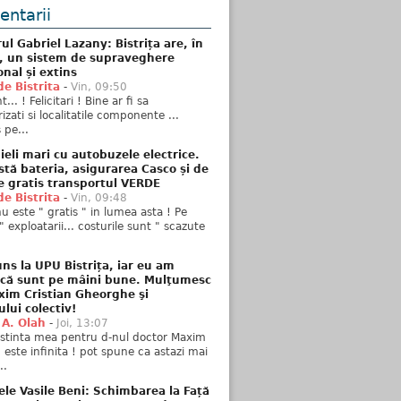
ntarii
ul Gabriel Lazany: Bistrița are, în
t, un sistem de supraveghere
onal și extins
de Bistrita
-
Vin, 09:50
... ! Felicitari ! Bine ar fi sa
izati si localitatile componente ...
 pe...
ieli mari cu autobuzele electrice.
stă bateria, asigurarea Casco și de
e gratis transportul VERDE
de Bistrita
-
Vin, 09:48
u este " gratis " in lumea asta ! Pe
" exploatarii... costurile sunt " scazute
ns la UPU Bistrița, iar eu am
 că sunt pe mâini bune. Mulţumesc
xim Cristian Gheorghe şi
ului colectiv!
 A. Olah
-
Joi, 13:07
stinta mea pentru d-nul doctor Maxim
n este infinita ! pot spune ca astazi mai
..
ele Vasile Beni: Schimbarea la Față