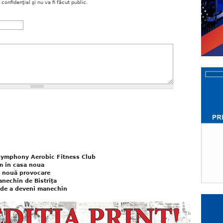
onfidenţial şi nu va fi făcut public.
 Symphony Aerobic Fitness Club
m in casa noua
 nouă provocare
nechin de Bistriţa
de a deveni manechin