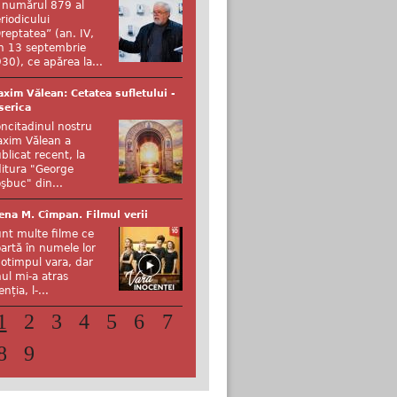
 numărul 879 al
riodicului
reptatea” (an. IV,
n 13 septembrie
30), ce apărea la...
xim Vălean: Cetatea sufletului -
serica
ncitadinul nostru
xim Vălean a
blicat recent, la
itura "George
şbuc" din...
ena M. Cîmpan. Filmul verii
nt multe filme ce
artă în numele lor
otimpul vara, dar
ul mi-a atras
enția, l-...
1
2
3
4
5
6
7
8
9