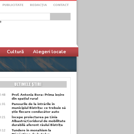
PUBLICITATE
REDACŢIA
CONTACT
e
ular de căutare
Cultură
Alegeri locale
2:48
Prof. Antonia Bora: Prima ieșire
din spațiul rural
1:31
Panourile de la intrările în
municipiul Bistrița: ce trebuie să
știe fiecare conducător auto
0:21
Începe proiectarea pe Linia
Albastră/Coridorul de mobilitate
durabilă aferent râului Bistrița
0:12
Tundere în monahism la