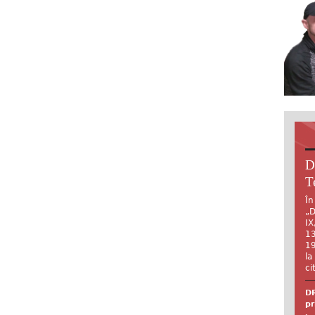
D
T
În
„D
IX
13
19
la
ci
DR
pr