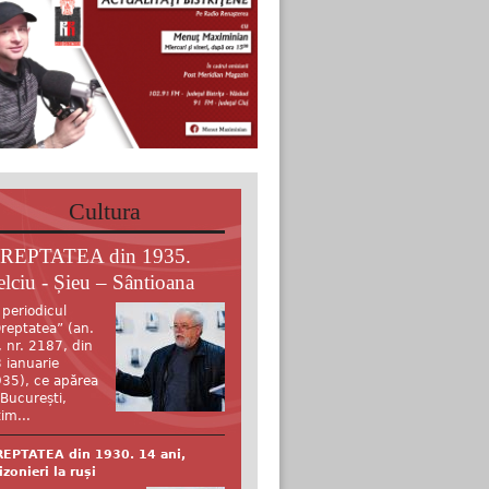
Cultura
REPTATEA din 1935.
elciu - Șieu – Sântioana
 periodicul
reptatea” (an.
, nr. 2187, din
 ianuarie
35), ce apărea
 București,
tim...
EPTATEA din 1930. 14 ani,
izonieri la ruși