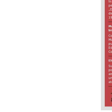
În
pe
„D
di
19
Ma
bi
Co
Ma
pu
Ed
Co
El
Su
po
an
un
at