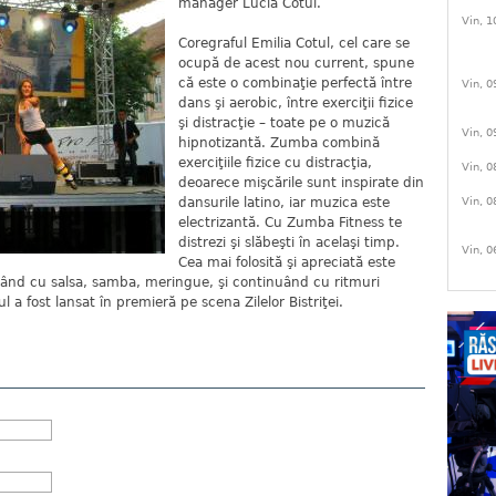
manager Lucia Cotul.
Vin, 1
Coregraful Emilia Cotul, cel care se
ocupă de acest nou current, spune
că este o combinaţie perfectă între
Vin, 0
dans şi aerobic, între exerciţii fizice
şi distracţie – toate pe o muzică
Vin, 0
hipnotizantă. Zumba combină
exerciţiile fizice cu distracţia,
Vin, 0
deoarece mişcările sunt inspirate din
Vin, 0
dansurile latino, iar muzica este
electrizantă. Cu Zumba Fitness te
distrezi şi slăbeşti în acelaşi timp.
Vin, 0
Cea mai folosită şi apreciată este
epând cu salsa, samba, meringue, şi continuând cu ritmuri
a fost lansat în premieră pe scena Zilelor Bistriţei.