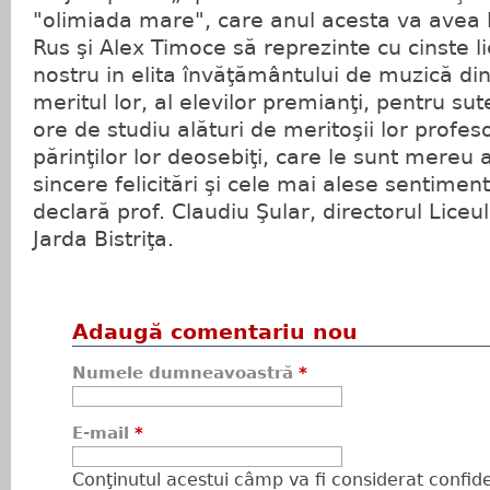
"olimiada mare", care anul acesta va avea lo
Rus şi Alex Timoce să reprezinte cu cinste lic
nostru in elita învăţământului de muzică di
meritul lor, al elevilor premianţi, pentru sut
ore de studiu alături de meritoşii lor profeso
părinţilor lor deosebiţi, care le sunt mereu a
sincere felicitări şi cele mai alese sentimen
declară prof. Claudiu Şular, directorul Liceu
Jarda Bistriţa.
Adaugă comentariu nou
Numele dumneavoastră
*
E-mail
*
Conţinutul acestui câmp va fi considerat confiden