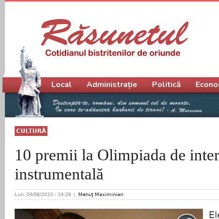
Meniu principal
Local
Administrație
Politică
Econo
CULTURĂ
10 premii la Olimpiada de inter
instrumentală
Lun, 03/08/2010 - 14:28
Menuţ Maximinian
El