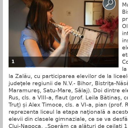
Mu
Bi
pr
O
in
in
el
et
Co
1
la
la Zalău, cu participarea elevilor de la lice
judeţele regiunii de N.V.- Bihor, Bistriţa-Năs
Maramureş, Satu-Mare, Sălaj). Doi dintre ele
Rus, cls. a VIII-a, flaut (prof. Leila Bătinaș,
Truț) și Alex Timoce, cls. a VI-a, pian (prof
reprezenta liceul la etapa naţională a aces
elevii din clasele gimnaziale, ce se va desfăş
Cluj-Napoca. „Sperăm ca alături de ceilaţi 11 