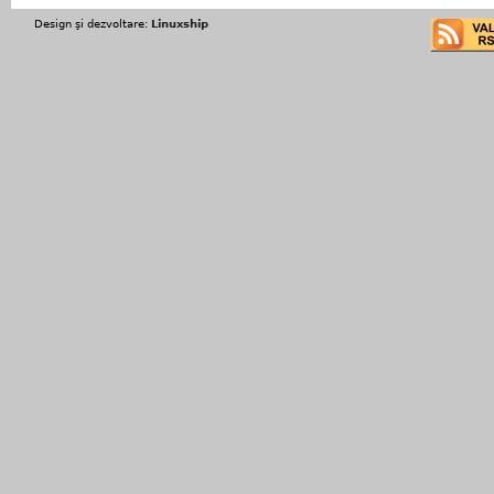
Design şi dezvoltare:
Linuxship