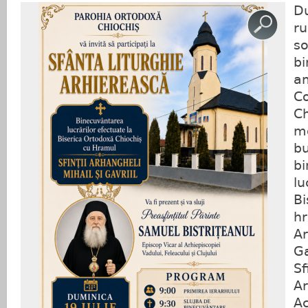
D
ru
b
am
C
C
m
bu
b
lu
B
h
A
G
S
Ar
A