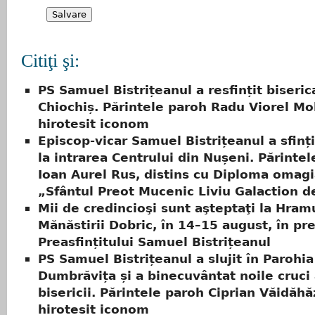
Citiţi şi:
PS Samuel Bistrițeanul a resfințit biseric
Chiochiș. Părintele paroh Radu Viorel Mo
hirotesit iconom
Episcop-vicar Samuel Bistrițeanul a sfinți
la intrarea Centrului din Nușeni. Părinte
Ioan Aurel Rus, distins cu Diploma omagi
„Sfântul Preot Mucenic Liviu Galaction de
Mii de credincioşi sunt aşteptaţi la Hram
Mănăstirii Dobric, în 14–15 august, în pr
Preasfințitului Samuel Bistrițeanul
PS Samuel Bistrițeanul a slujit în Parohia
Dumbrăvița și a binecuvântat noile cruci 
bisericii. Părintele paroh Ciprian Văidăhă
hirotesit iconom