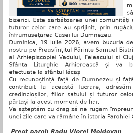
m
s
biserici. Este sărbătoarea unei comunități 
tuturor celor care au sprijinit, prin rugăc
înfrumusețarea Casei lui Dumnezeu.
Duminică, 19 iulie 2026, avem bucuria de 
nostru pe Preasfințitul Părinte Samuel Bistr
al Arhiepiscopiei Vadului, Feleacului și Clu
Sfânta Liturghie Arhierească și va bi
efectuate la sfântul lăcaș.
Cu recunoștință față de Dumnezeu și față
contribuit la această lucrare, adresăm 
credincioșilor, fiilor satului și tuturor ce
părtași la acest moment de har.
Vă așteptăm cu drag să ne rugăm împreună
unei zile care va rămâne în istoria Parohiei
Preot paroh Radu Viorel Moldovan