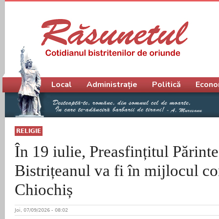
Meniu principal
Local
Administrație
Politică
Econo
RELIGIE
În 19 iulie, Preasfințitul Părin
Bistrițeanul va fi în mijlocul c
Chiochiș
Joi, 07/09/2026 - 08:02