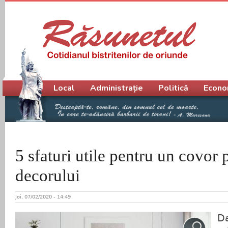
Meniu principal
Local
Administrație
Politică
Econo
5 sfaturi utile pentru un covor p
decorului
Joi, 07/02/2020 - 14:49
Da