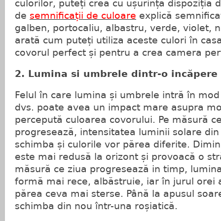
culorilor, puteți crea cu ușurință dispoziția 
de
semnificații de culoare
explică semnificați
galben, portocaliu, albastru, verde, violet, n
arată cum puteți utiliza aceste culori în cas
covorul perfect și pentru a crea camera per
2. Lumina si umbrele dintr-o incăpere
Felul în care lumina și umbrele intră în mo
dvs. poate avea un impact mare asupra mod
percepută culoarea covorului. Pe măsură ce
progresează, intensitatea luminii solare di
schimba și culorile vor părea diferite. Dimi
este mai redusă la orizont și provoacă o str
măsură ce ziua progresează in timp, lumina
formă mai rece, albăstruie, iar în jurul orei 
părea ceva mai sterse. Până la apusul soare
schimba din nou într-una roșiatică.