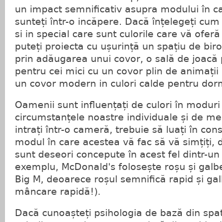
un impact semnificativ asupra modului în ca
sunteți într-o incăpere. Dacă înțelegeți cum
si in special care sunt culorile care vă oferă 
puteți proiecta cu ușurință un spațiu de birou
prin adăugarea unui covor, o sală de joacă 
pentru cei mici cu un covor plin de animații
un covor modern in culori calde pentru dorm
Oamenii sunt influențați de culori în moduri 
circumstanțele noastre individuale și de med
intrați într-o cameră, trebuie să luați în cons
modul în care acestea vă fac să vă simțiți,
sunt deseori concepute în acest fel dintr-u
exemplu, McDonald's folosește roșu și galbe
Big M, deoarece roșul semnifică rapid și ga
mâncare rapidă!).
Dacă cunoașteți psihologia de bază din spat