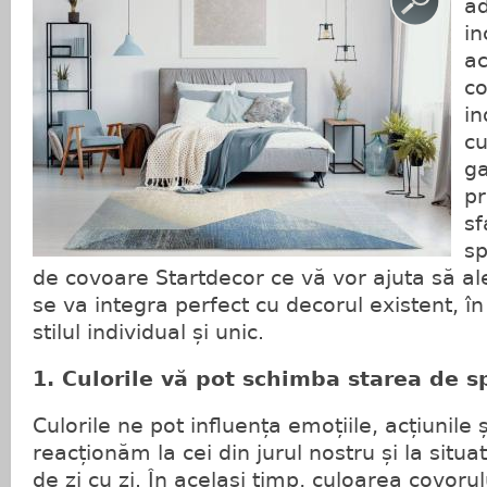
ad
in
ac
co
i
cu
ga
pr
sf
sp
de covoare Startdecor ce vă vor ajuta să al
se va integra perfect cu decorul existent, î
stilul individual și unic.
1. Culorile vă pot schimba starea de sp
Culorile ne pot influența emoțiile, acțiunile 
reacționăm la cei din jurul nostru și la situati
de zi cu zi. În acelasi timp, culoarea covoru