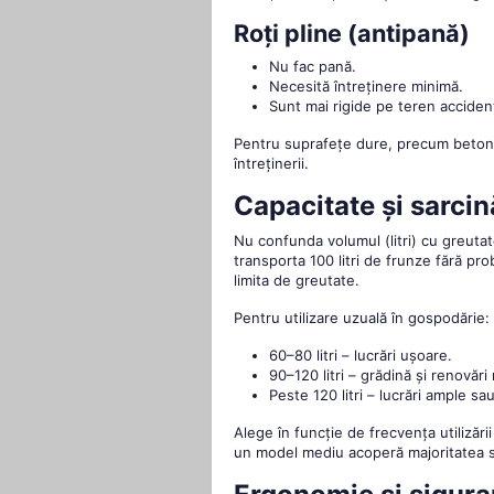
Roți pline (antipană)
Nu fac pană.
Necesită întreținere minimă.
Sunt mai rigide pe teren acciden
Pentru suprafețe dure, precum beton sa
întreținerii.
Capacitate și sarci
Nu confunda volumul (litri) cu greutat
transporta 100 litri de frunze fără p
limita de greutate.
Pentru utilizare uzuală în gospodărie:
60–80 litri – lucrări ușoare.
90–120 litri – grădină și renovăr
Peste 120 litri – lucrări ample sau
Alege în funcție de frecvența utilizării
un model mediu acoperă majoritatea sit