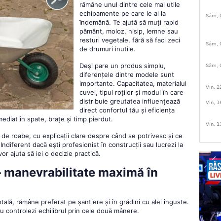
rămâne unul dintre cele mai utile
echipamente pe care le ai la
Sâm, 
îndemână. Te ajută să muți rapid
pământ, moloz, nisip, lemne sau
resturi vegetale, fără să faci zeci
Sâm, 
de drumuri inutile.
Deși pare un produs simplu,
Sâm, 
diferențele dintre modele sunt
importante. Capacitatea, materialul
Vin, 2
cuvei, tipul roților și modul în care
distribuie greutatea influențează
Vin, 1
direct confortul tău și eficiența
imediat în spate, brațe și timp pierdut.
Vin, 1
i de roabe, cu explicații clare despre când se potrivesc și ce
. Indiferent dacă ești profesionist în construcții sau lucrezi la
vor ajuta să iei o decizie practică.
 – manevrabilitate maximă în
tală, rămâne preferat pe șantiere și în grădini cu alei înguste.
tu controlezi echilibrul prin cele două mânere.