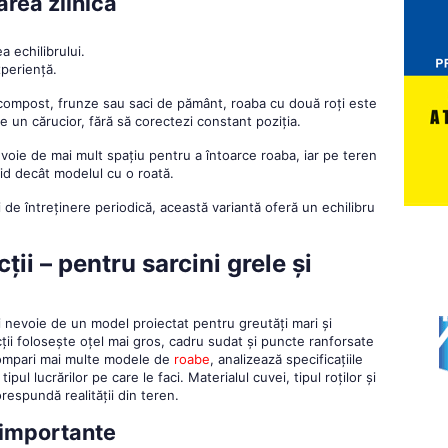
area zilnică
 echilibrului.
xperiență.
 compost, frunze sau saci de pământ, roaba cu două roți este
e un cărucior, fără să corectezi constant poziția.
nevoie de mai mult spațiu pentru a întoarce roaba, iar pe teren
gid decât modelul cu o roată.
ri de întreținere periodică, această variantă oferă un echilibru
ii – pentru sarcini grele și
i nevoie de un model proiectat pentru greutăți mari și
ții folosește oțel mai gros, cadru sudat și puncte ranforsate
compari mai multe modele de
roabe
, analizează specificațiile
pul lucrărilor pe care le faci. Materialul cuvei, tipul roților și
respundă realității din teren.
 importante