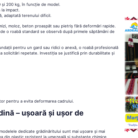
 și 200 kg, în funcție de model.
 la impact.
 adaptată terenului dificil.
izi, moloz, beton proaspăt sau pietriș fără deformări rapide.
ață de o roabă standard se observă după primele săptămâni de
ndații pentru un gard sau ridici o anexă, o roabă profesională
solicitări repetate. Investiția se justifică prin durabilitate și
tor pentru a evita deformarea cadrului.
ină – ușoară și ușor de
, modelele dedicate grădinăritului sunt mai ușoare și mai
a din plastic rezistent la umezeală și substanțe chimice