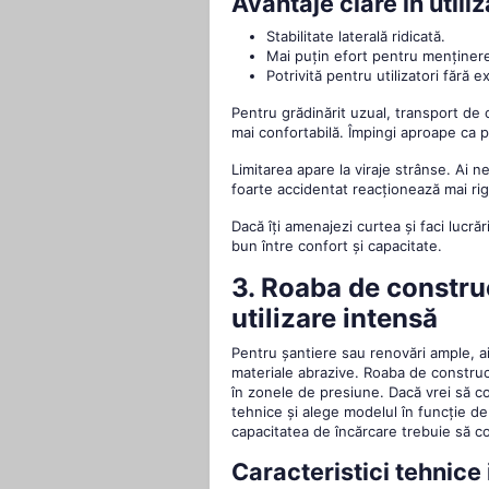
Avantaje clare în utiliz
Stabilitate laterală ridicată.
Mai puțin efort pentru menținerea
Potrivită pentru utilizatori fără e
Pentru grădinărit uzual, transport de
mai confortabilă. Împingi aproape ca p
Limitarea apare la viraje strânse. Ai 
foarte accidentat reacționează mai ri
Dacă îți amenajezi curtea și faci lucră
bun între confort și capacitate.
3. Roaba de construcț
utilizare intensă
Pentru șantiere sau renovări ample, a
materiale abrazive. Roaba de construc
în zonele de presiune. Dacă vrei să 
tehnice și alege modelul în funcție de ti
capacitatea de încărcare trebuie să co
Caracteristici tehnice