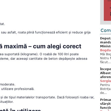
tat.
Come
u asfalt, roata plină funcționează eficient și reduce grija
Deput
mandat
nă maximă – cum alegi corect
Minist
Bogda
ea suportată (kilograme). O roabă de 100 litri poate
Măi Bog
Nistru 
robleme, dar aceeași cantitate de beton depășește adesea
făcut...
Începe
Albast
aferen
Sergi
i moderate.
Pentru 
 utilizare profesională.
Bistriț
de...
 și de tipul materialelor transportate. Dacă folosești roaba rar,
Primar
uațiilor.
sfârși
funcți