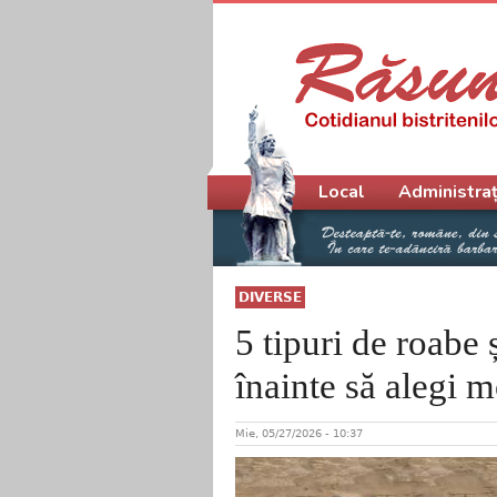
Meniu principal
Local
Administraț
DIVERSE
5 tipuri de roabe ș
înainte să alegi m
Mie, 05/27/2026 - 10:37