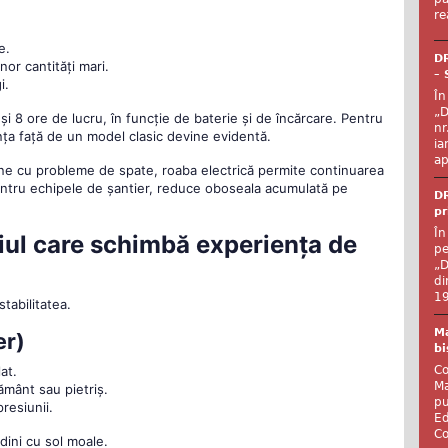
re
e.
DR
nor cantități mari.
– 
i.
În
„D
și 8 ore de lucru, în funcție de baterie și de încărcare. Pentru
nr
ența față de un model clasic devine evidentă.
ia
ap
oane cu probleme de spate, roaba electrică permite continuarea
 Pentru echipele de șantier, reduce oboseala acumulată pe
DR
pr
În
aliul care schimbă experiența de
pe
„D
di
19
stabilitatea.
Ma
er)
bi
Co
at.
Ma
mânt sau pietriș.
pu
resiunii.
Ed
Co
dini cu sol moale.