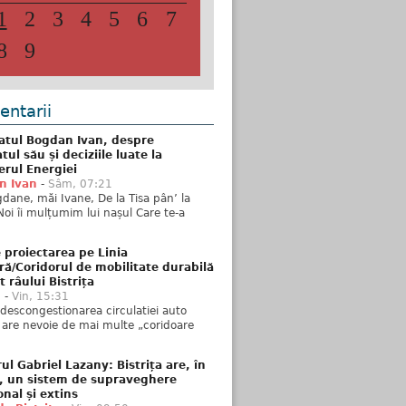
1
2
3
4
5
6
7
8
9
ntarii
atul Bogdan Ivan, despre
ul său și deciziile luate la
erul Energiei
n Ivan
-
Sâm, 07:21
dane, măi Ivane, De la Tisa pân’ la
Noi îi mulțumim lui nașul Care te-a
 proiectarea pe Linia
ră/Coridorul de mobilitate durabilă
t râului Bistrița
u
-
Vin, 15:31
descongestionarea circulatiei auto
a are nevoie de mai multe „coridoare
ul Gabriel Lazany: Bistrița are, în
t, un sistem de supraveghere
onal și extins