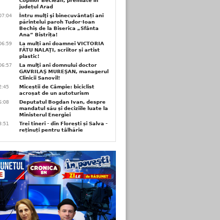
Copiilor Beclean, premiate in
județul Arad
07:04
Întru mulţi şi binecuvântați ani
părintelui paroh Tudor-Ioan
Bechiș de la Biserica „Sfânta
Ana” Bistrița!
06:59
La mulți ani doamnei VICTORIA
FĂTU NALAŢI, scriitor și artist
plastic!
06:57
La mulţi ani domnului doctor
GAVRILAŞ MUREŞAN, managerul
Clinicii Sanovil!
2:45
Miceștii de Câmpie: biciclist
acroșat de un autoturism
6:08
Deputatul Bogdan Ivan, despre
mandatul său și deciziile luate la
Ministerul Energiei
3:51
Trei tineri - din Florești și Salva -
reținuți pentru tâlhărie