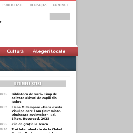
PUBLICITATE
REDACŢIA
CONTACT
e
ular de căutare
Cultură
Alegeri locale
08:46
Biblioteca de vară. Timp de
calitate alături de copiii din
Rebra
08:32
Elena M Câmpan: „Dacă există.
Visul pe care l-am ținut minte.
Dimineața cuvintelor”, Ed.
Eikon, București, 2025
08:26
Zile de grație la Teaca
08:20
Trei fete talentate de la Clubul