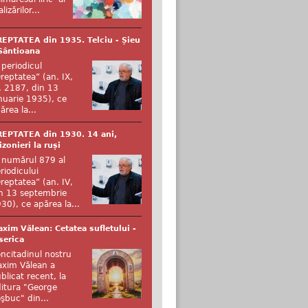
alizărilor...
EPTATEA din 1935. Telciu - Șieu
Sântioana
 periodicul
reptatea” (an. IX,
. 2187, din 13
nuarie 1935), ce
ărea la...
EPTATEA din 1930. 14 ani,
izonieri la ruși
 numărul 879 al
riodicului
reptatea” (an. IV,
n 13 septembrie
30), ce apărea la...
xim Vălean: Cetatea sufletului -
serica
ncitadinul nostru
xim Vălean a
blicat recent, la
itura "George
şbuc" din...