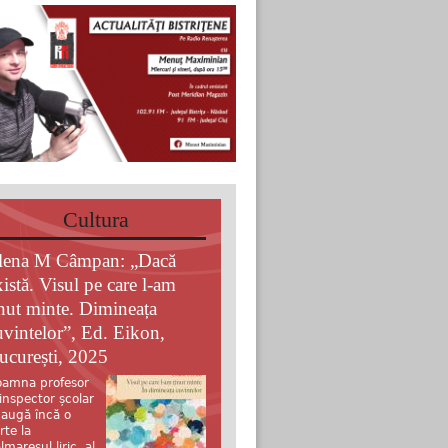
Cultura
lena M Câmpan: „Dacă
xistă. Visul pe care l-am
inut minte. Dimineața
uvintelor”, Ed. Eikon,
ucurești, 2025
amna profesor
 inspector școlar
augă încă o
rte la
lmaresul liric al