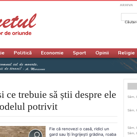
ARHIVA
Căutar
Form
ie
Politică
Economie
Sport
Opinii
Religie
i ce trebuie să știi despre ele
Sâm, 
odelul potrivit
Sâm, 
Sâm, 
Fie că renovezi o casă, ridici un
Sâm, 
gard sau îți îngrijești grădina, roaba