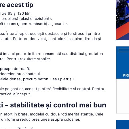
re acest tip
tre 65 și 120 litri.
ipropilenă (plastic rezistent).
ă (cu aer), pentru absorbția șocurilor.
a. Întorci rapid, ocolești obstacole și te strecori printre
itate. Pe teren denivelat, controlezi mai bine direcția și
că încarci peste limita recomandată sau distribui greutatea
al. Pentru rezultate stabile:
aproape de roată.
ioarelor, nu a spatelui.
riale dense, precum betonul sau pietrișul.
ic pe șantier, acest tip oferă flexibilitate și control. Pentru
ractică la început.
 – stabilitate și control mai bun
in efort în brațe, modelul cu două roți merită atenție. Cele
a uniform și reduc presiunea asupra coloanei.