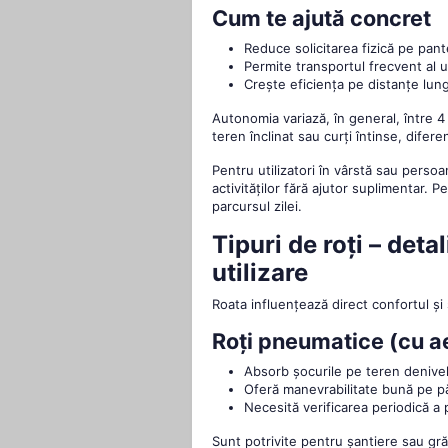
Cum te ajută concret
Reduce solicitarea fizică pe pant
Permite transportul frecvent al u
Crește eficiența pe distanțe lung
Autonomia variază, în general, între 4 
teren înclinat sau curți întinse, difer
Pentru utilizatori în vârstă sau pers
activităților fără ajutor suplimentar.
parcursul zilei.
Tipuri de roți – det
utilizare
Roata influențează direct confortul și 
Roți pneumatice (cu a
Absorb șocurile pe teren denivel
Oferă manevrabilitate bună pe pă
Necesită verificarea periodică a p
Sunt potrivite pentru șantiere sau gră