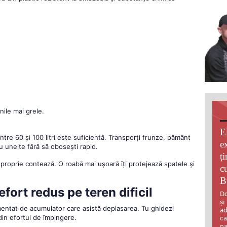
nile mai grele.
E
între 60 și 100 litri este suficientă. Transporți frunze, pământ
e
u unelte fără să obosești rapid.
ț
proprie contează. O roabă mai ușoară îți protejează spatele și
c
B
efort redus pe teren dificil
Do
și
mentat de acumulator care asistă deplasarea. Tu ghidezi
ad
din efortul de împingere.
ca
pa