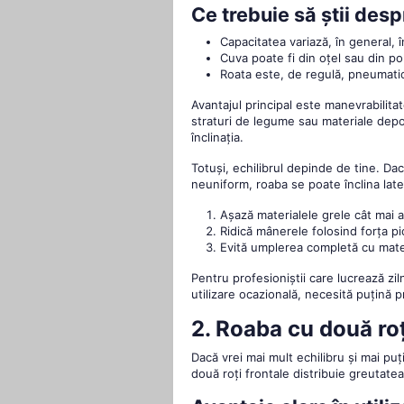
Ce trebuie să știi desp
Capacitatea variază, în general, în
Cuva poate fi din oțel sau din pol
Roata este, de regulă, pneumatic
Avantajul principal este manevrabilitate
straturi de legume sau materiale depoz
înclinația.
Totuși, echilibrul depinde de tine. Da
neuniform, roaba se poate înclina later
Așază materialele grele cât mai 
Ridică mânerele folosind forța pic
Evită umplerea completă cu mate
Pentru profesioniștii care lucrează ziln
utilizare ocazională, necesită puțină p
2. Roaba cu două roți
Dacă vrei mai mult echilibru și mai puț
două roți frontale distribuie greutate