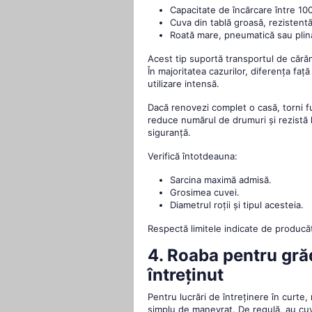
Capacitate de încărcare între 100
Cuva din tablă groasă, rezistentă
Roată mare, pneumatică sau plină,
Acest tip suportă transportul de cărăm
În majoritatea cazurilor, diferența f
utilizare intensă.
Dacă renovezi complet o casă, torni fu
reduce numărul de drumuri și rezistă la 
siguranță.
Verifică întotdeauna:
Sarcina maximă admisă.
Grosimea cuvei.
Diametrul roții și tipul acesteia.
Respectă limitele indicate de producă
4. Roaba pentru grăd
întreținut
Pentru lucrări de întreținere în curte
simplu de manevrat. De regulă, au cuv