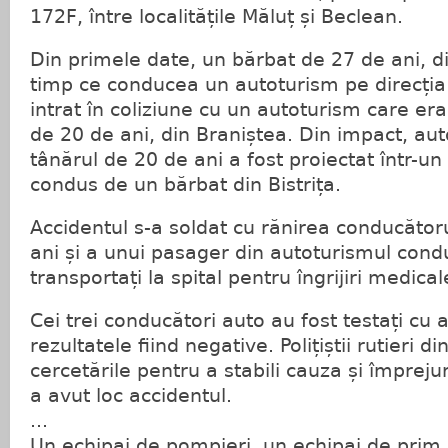
172F, între localitățile Măluț și Beclean.
Din primele date, un bărbat de 27 de ani, di
timp ce conducea un autoturism pe direcția
intrat în coliziune cu un autoturism care er
de 20 de ani, din Braniștea. Din impact, au
tânărul de 20 de ani a fost proiectat într-un
condus de un bărbat din Bistrița.
Accidentul s-a soldat cu rănirea conducător
ani și a unui pasager din autoturismul cond
transportați la spital pentru îngrijiri medical
Cei trei conducători auto au fost testați cu a
rezultatele fiind negative. Polițiștii rutieri 
cercetările pentru a stabili cauza și împreju
a avut loc accidentul.
...
Un echipaj de pompieri, un echipaj de prim