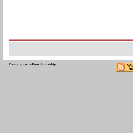
Design şi dezvoltare:
Linuxship