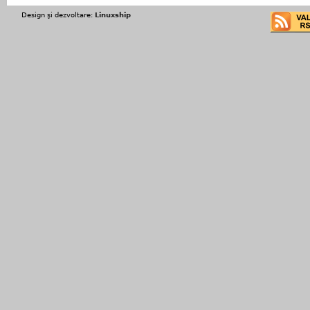
Design şi dezvoltare:
Linuxship