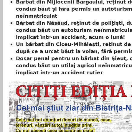
Bărbat din Mijlocenii Bârgăului, reținut 
condus băut și fără permis un autoturis
neînmatriculat
Bărbat din Năsăud, reţinut de poliţişti, d
condus băut un autoturism neînmatricula
implicat într-un accident, acum o lună!
Un bărbat din Ciceu-Mihăiești, reținut de 
după ce a urcat băut la volan, fără permi
Dosar penal pentru un bărbat din Şieuţ, 
condus băut un utilaj agricol neînmatricu
implicat într-un accident rutier