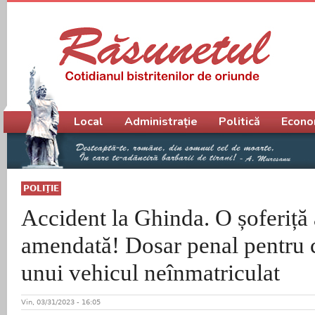
Meniu principal
Local
Administrație
Politică
Econo
POLIŢIE
Accident la Ghinda. O șoferiță 
amendată! Dosar penal pentru
unui vehicul neînmatriculat
Vin, 03/31/2023 - 16:05