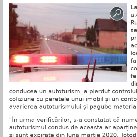
La
a.
Ru
se
pr
ac
lo
fa
co
fe
di
conducea un autoturism, a pierdut controlul d
coliziune cu peretele unui imobil și un cont
avarierea autoturismului și pagube materia
"În urma verificărilor, s-a constatat că num
autoturismul condus de aceasta ar aparține
și sunt expirate din luna martie 2020. Toto