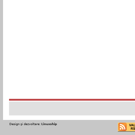
Design şi dezvoltare:
Linuxship