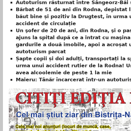
Autoturism răsturnat între Sângeorz-Băi 
Bărbat de 51 de ani din Rodna, depistat l
băut bine și pozitiv la Drugtest, în urma 
accident de circulație
Un şofer de 20 de ani, din Rodna, şi o p
ajuns la spital după ce a intrat cu maşina
gardurile a două imobile, apoi a acroșat 
autoturism parcat
Șapte copii și doi adulți, transportați la sp
urma unui accident rutier de la Rodna! U
avea alcoolemie de peste 1 la mie
Maieru: Tânăr încarcerat într-un autotur