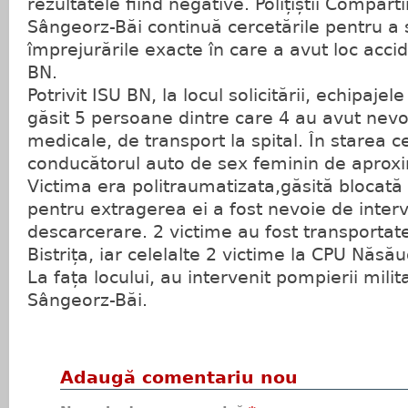
rezultatele fiind negative. Polițiștii Compart
Sângeorz-Băi continuă cercetările pentru a s
împrejurările exacte în care a avut loc accid
BN.
Potrivit ISU BN, la locul solicitării, echipajel
găsit 5 persoane dintre care 4 au avut nevoie
medicale, de transport la spital. În starea 
conducătorul auto de sex feminin de aproxi
Victima era politraumatizata,găsită blocată 
pentru extragerea ei a fost nevoie de interv
descarcerare. 2 victime au fost transporta
Bistrița, iar celelalte 2 victime la CPU Năsău
La fața locului, au intervenit pompierii milita
Sângeorz-Băi.
Adaugă comentariu nou