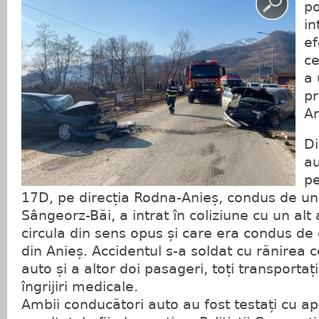
po
in
ef
ce
a 
pr
An
Di
au
pe
17D, pe direcția Rodna-Anieș, condus de un
Sângeorz-Băi, a intrat în coliziune cu un alt
circula din sens opus și care era condus de 
din Anieș. Accidentul s-a soldat cu rănirea 
auto și a altor doi pasageri, toți transportați
îngrijiri medicale.
Ambii conducători auto au fost testați cu apa