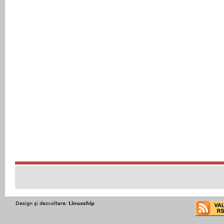
Design şi dezvoltare:
Linuxship