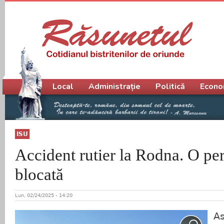
Meniu principal
Local
Administrație
Politică
Econo
ISU
Accident rutier la Rodna. O pe
blocată
Lun, 02/24/2025 - 14:20
As