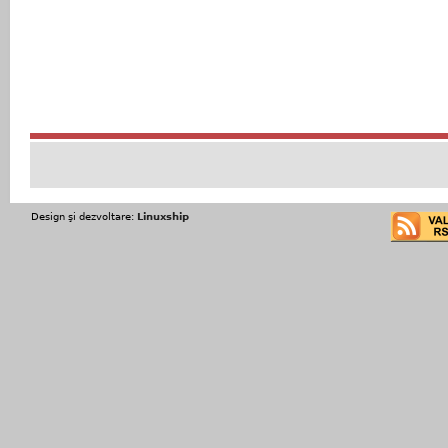
Design şi dezvoltare:
Linuxship