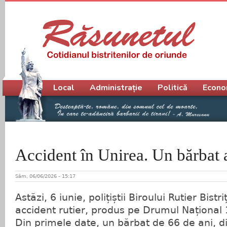
Meniu principal
Local
Administrație
Politică
Econo
Accident în Unirea. Un bărbat a
Sâm, 06/06/2026 - 15:17
Astăzi, 6 iunie, polițiștii Biroului Rutier Bistr
accident rutier, produs pe Drumul Național 
Din primele date, un bărbat de 66 de ani, din