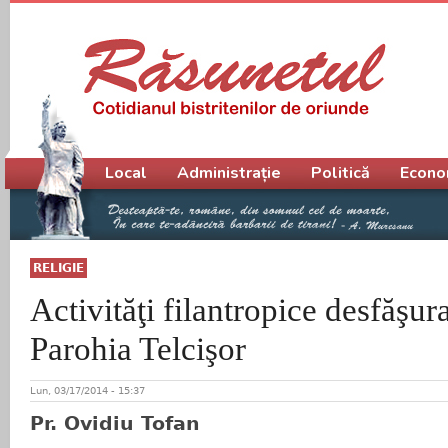
Meniu principal
Local
Administrație
Politică
Econo
RELIGIE
Activităţi filantropice desfăşura
Parohia Telcişor
Lun, 03/17/2014 - 15:37
Pr. Ovidiu Tofan