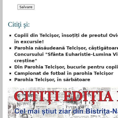
Citiţi şi:
Copiii din Telcişor, însoțiți de preotul Ov
în excursie!
Parohia năsăudeană Telcișor, câștigătoar
Concursului "Sfânta Euharistie-Lumina Vi
creștine"
Din Parohia Telcişor, bucurie pentru copii
Campionat de fotbal în parohia Telcişor
Parohia Telcişor, în sărbătoare