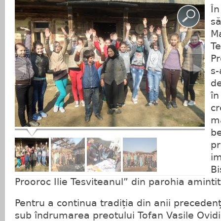
În
să
Ma
Te
Pr
s-
de
în
cr
ma
be
pr
im
Bi
Prooroc Ilie Tesviteanul” din parohia amintit
Pentru a continua tradiția din anii precedenți
sub îndrumarea preotului Tofan Vasile Ovidi