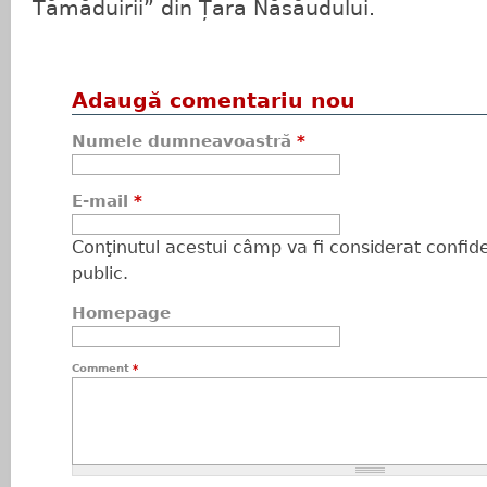
Tămăduirii” din Țara Năsăudului.
Adaugă comentariu nou
Numele dumneavoastră
*
E-mail
*
Conţinutul acestui câmp va fi considerat confiden
public.
Homepage
Comment
*