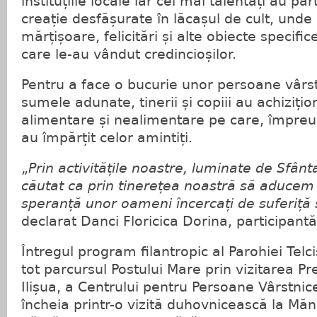
instituțiile locale iar cei mai talentați au par
creație desfășurate în lăcașul de cult, unde
mărțișoare, felicitări și alte obiecte specifi
care le-au vândut credincioșilor.
Pentru a face o bucurie unor persoane vârst
sumele adunate, tinerii și copiii au achiziți
alimentare și nealimentare pe care, împreun
au împărțit celor amintiți.
„
Prin activitățile noastre, luminate de Sfâ
căutat ca prin tinerețea noastră să aducem 
speranță unor oameni încercați de suferiță 
declarat Danci Floricica Dorina, participantă
Întregul program filantropic al Parohiei Telc
tot parcursul Postului Mare prin vizitarea Pr
Ilișua, a Centrului pentru Persoane Vârstnic
încheia printr-o vizită duhovnicească la Măn