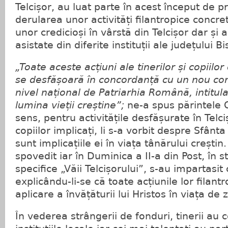
Telcișor, au luat parte în acest început de p
derularea unor activități filantropice concre
unor credicioși în vârstă din Telcișor dar și
asistate din diferite instituții ale județului B
„Toate aceste acțiuni ale tinerilor și copiilor
se desfășoară în concordanță cu un nou con
nivel național de Patriarhia Română, intitula
lumina vieții creștine”;
ne-a spus părintele O
sens, pentru activitățile desfășurate în Telciș
copiilor implicați, li s-a vorbit despre Sfânta
sunt implicațiile ei în viața tânărului creștin
spovedit iar în Duminica a II-a din Post, în 
specifice „Văii Telcișorului”, s-au impartasit 
explicându-li-se că toate acțiunile lor filant
aplicare a învățăturii lui Hristos în viața de zi
În vederea strângerii de fonduri, tinerii au 