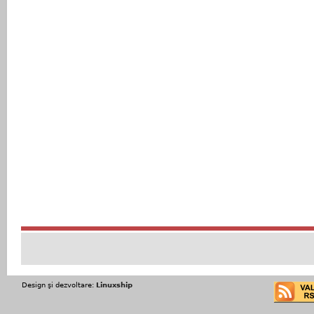
Design şi dezvoltare:
Linuxship