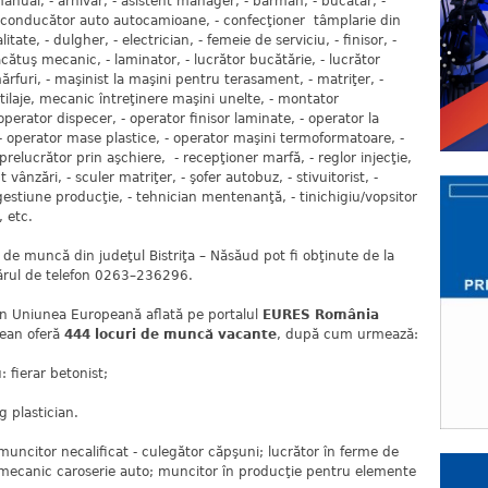
anual, - arhivar, - asistent manager, - barman, - bucătar, -
, - conducător auto autocamioane, - confecţioner tâmplarie din
itate, - dulgher, - electrician, - femeie de serviciu, - finisor, -
 lăcătuş mecanic, - laminator, - lucrător bucătărie, - lucrător
rfuri, - maşinist la maşini pentru terasament, - matriţer, -
ilaje, mecanic întreţinere maşini unelte, - montator
perator dispecer, - operator finisor laminate, - operator la
 - operator mase plastice, - operator maşini termoformatoare, -
- prelucrător prin aşchiere, - recepţioner marfă, - reglor injecţie,
vânzări, - sculer matriţer, - şofer autobuz, - stivuitorist, -
gestiune producţie, - tehnician mentenanţă, - tinichigiu/vopsitor
, etc.
 de muncă din judeţul Bistriţa – Năsăud pot fi obţinute de la
mărul de telefon 0263–236296.
n Uniunea Europeană aflată pe portalul
EURES România
pean oferă
444 locuri de muncă vacante
, după cum urmează:
fierar betonist;
g plastician.
uncitor necalificat - culegător căpşuni; lucrător în ferme de
; mecanic caroserie auto; muncitor în producţie pentru elemente