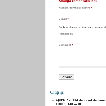
Adaugă comentariu nou
Numele dumneavoastră
*
E-mail
*
Conţinutul acestui câmp va fi considerat c
Homepage
Comment
*
Citiţi şi:
AJOFM BN: 294 de locuri de muncă 
EURES, 148 în UE