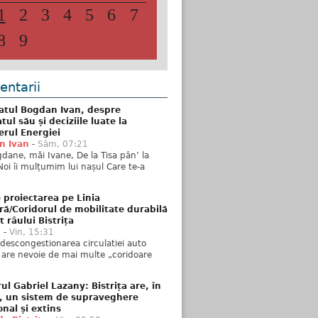
1
2
3
4
5
6
7
8
9
ntarii
atul Bogdan Ivan, despre
ul său și deciziile luate la
erul Energiei
n Ivan
-
Sâm, 07:21
dane, măi Ivane, De la Tisa pân’ la
Noi îi mulțumim lui nașul Care te-a
 proiectarea pe Linia
ră/Coridorul de mobilitate durabilă
t râului Bistrița
u
-
Vin, 15:31
descongestionarea circulatiei auto
a are nevoie de mai multe „coridoare
ul Gabriel Lazany: Bistrița are, în
t, un sistem de supraveghere
onal și extins