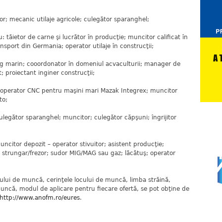
r; mecanic utilaje agricole; culegător sparanghel;
tăietor de carne şi lucrător în producţie; muncitor calificat în
nsport din Germania; operator utilaje în construcţii;
og marin; cooordonator în domeniul acvaculturii; manager de
 proiectant inginer construcţii;
 operator CNC pentru maşini mari Mazak Integrex; muncitor
to;
legător sparanghel; muncitor; culegător căpşuni; îngrijitor
ncitor depozit – operator stivuitor; asistent producţie;
; strungar/frezor; sudor MIG/MAG sau gaz; lăcătuş; operator
ocului de muncă, cerinţele locului de muncă, limba străină,
 muncă, modul de aplicare pentru fiecare ofertă, se pot obţine de
http://www.anofm.ro/eures
.