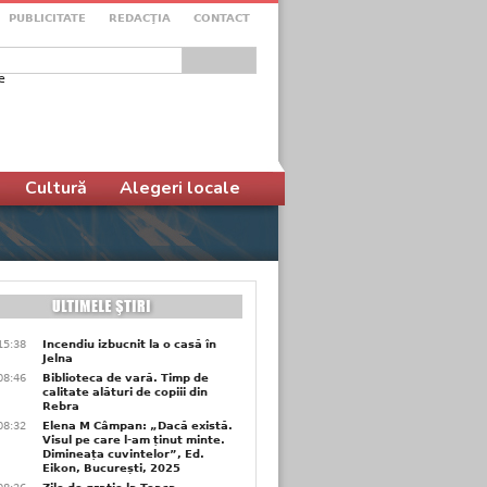
PUBLICITATE
REDACŢIA
CONTACT
e
ular de căutare
Cultură
Alegeri locale
15:38
Incendiu izbucnit la o casă în
Jelna
08:46
Biblioteca de vară. Timp de
calitate alături de copiii din
Rebra
08:32
Elena M Câmpan: „Dacă există.
Visul pe care l-am ținut minte.
Dimineața cuvintelor”, Ed.
Eikon, București, 2025