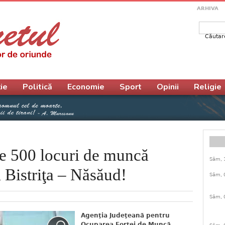
ARHIVA
Căutar
Form
ie
Politică
Economie
Sport
Opinii
Religie
 500 locuri de muncă
Sâm, 
l Bistriţa – Năsăud!
Sâm, 
Sâm, 
Agenţia Judeţeană pentru
Ocuparea Forţei de Muncă