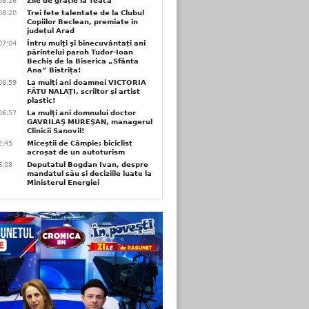
08:26
Zile de grație la Teaca
08:20
Trei fete talentate de la Clubul
Copiilor Beclean, premiate in
județul Arad
07:04
Întru mulţi şi binecuvântați ani
părintelui paroh Tudor-Ioan
Bechiș de la Biserica „Sfânta
Ana” Bistrița!
06:59
La mulți ani doamnei VICTORIA
FĂTU NALAŢI, scriitor și artist
plastic!
06:57
La mulţi ani domnului doctor
GAVRILAŞ MUREŞAN, managerul
Clinicii Sanovil!
2:45
Miceștii de Câmpie: biciclist
acroșat de un autoturism
6:08
Deputatul Bogdan Ivan, despre
mandatul său și deciziile luate la
Ministerul Energiei