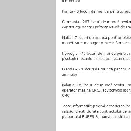
din beton;
Franţa - 6 locuri de muncă pentru: sudo
Germania - 267 locuri de muncă pentru: 
construcţii pentru infrastructură de tra
Malta - 7 locuri de muncă pentru: biol
monetizare; manager proiect; farmacist;
Norvegia - 79 locuri de muncă pentru:
piscicol; mecanic biciclete; mecanic au
Olanda – 20 locuri de muncă pentru: cu
animale;
Polonia - 35 locuri de muncă pentru: mu
operator maşină CNC; lăcuitor/vopsitor
CNC;
Toate informaţiile privind descrierea l
salariul oferit, durata contractului de
pe portalul EURES România, la adresa: