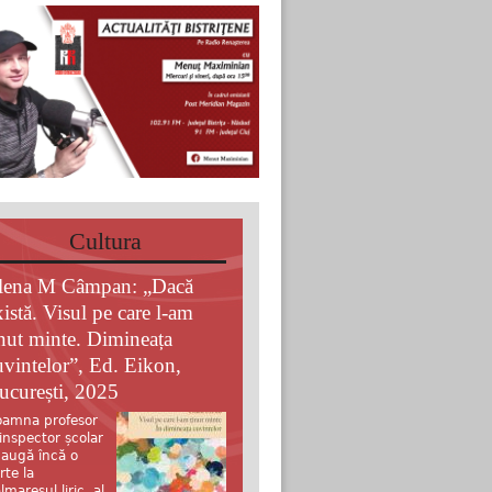
Cultura
lena M Câmpan: „Dacă
xistă. Visul pe care l-am
inut minte. Dimineața
uvintelor”, Ed. Eikon,
ucurești, 2025
amna profesor
 inspector școlar
augă încă o
rte la
lmaresul liric al