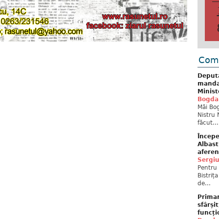
Come
Deput
mandat
Minist
Bogda
Măi Bog
Nistru 
făcut...
Începe
Albast
aferen
Sergi
Pentru 
Bistriț
de...
Primar
sfârși
funcți