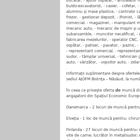
bucătar, - ajutor ospătar, - ambalator m
buldo-excavatorist, - casier, - cofetar
aluminiu şi mase plastice, - controlor cal
frezor, - gestionar depozit, - ifronist, -
comercial, - magaziner, - manipulant mă
mecanic auto, - mecanic de maşini şi ut
subansamble, - muncitor necalificat, - o
fabricarea mezelurilor, - operator CNC,
ospătar, - patiser, - pavator, - paznic, 
- reprezentant comercial, - reprezentant 
sudor, - tâmplar universal, - tehnician 
auto, - vânzător, - vopsitor auto, - zidar
Informaţii suplimentare despre ofertele
sediul AJOFM Bistriţa – Năsăud, la nu
În ceea ce priveşte oferta
de
muncă di
angajatorii din Spaţiul Economic Euro
Danemarca – 2 locuri de muncă pentru: 
Elveţia - 1 loc de muncă pentru: chirur
Finlanda - 27 locuri de muncă pentru: m
vite de carne; lucrător în metal/sudor