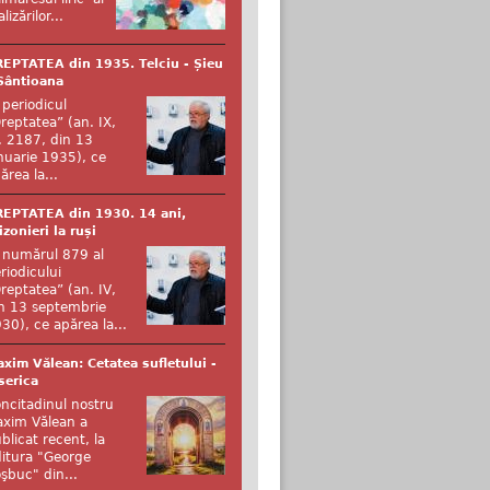
alizărilor...
EPTATEA din 1935. Telciu - Șieu
Sântioana
 periodicul
reptatea” (an. IX,
. 2187, din 13
nuarie 1935), ce
ărea la...
EPTATEA din 1930. 14 ani,
izonieri la ruși
 numărul 879 al
riodicului
reptatea” (an. IV,
n 13 septembrie
30), ce apărea la...
xim Vălean: Cetatea sufletului -
serica
ncitadinul nostru
xim Vălean a
blicat recent, la
itura "George
şbuc" din...