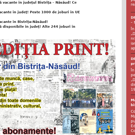
vacante în judeţul Bistriţa – Năsăud! Ce
re
cante în judeţ! Peste 1000 de joburi în UE
DR
cante în Bistrița-Năsăud!
– 
disponibile în judeţ! Alte 244 joburi în
În
„D
nr
ia
ap
DR
pr
În
pe
„D
di
19
Ma
bi
Co
Ma
pu
Ed
Co