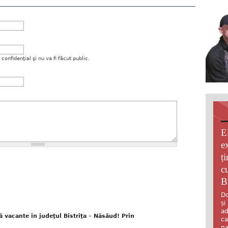
onfidenţial şi nu va fi făcut public.
E
e
ț
c
B
Do
și
ad
vacante în judeţul Bistriţa – Năsăud! Prin
ca
pa