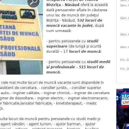
Sâm, 
Bistriţa – Năsăud
oferă la această
Sâm, 
dată persoanelor aflate în căutarea
unui loc de muncă din judeţul
Sâm, 
Bistriţa - Năsăud,
532 locuri de
muncă vacante în judeţ
, după
cum urmează:
Sâm, 
- pentru persoanele cu
studii
superioare
(de lungă şi scurtă
Sâm, 
durată) – 17
locuri de muncă
;
Vin, 2
- pentru persoanele cu
studii medii
şi profesionale
–
515 locuri de
Vin, 1
muncă
;
, cele mai multe locuri de muncă vacante sunt disponibile în
asistent de cercetare, - consilier juridic, - consilier superior
 auto, - inginer calitate, - inginer chimist, - inginer de cercetare
nginer de dezvoltare, - inginer electric, - inginer electromecanic,
 fabricatie,lansator fabricaţie, - kinetoterapeut, - medic
ii.
 multe locuri de muncă pentru persoanele cu studii medii şi
 agent vânzări, - agent turism, - ajutor barman, - ajutor