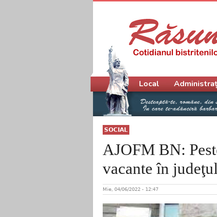
Meniu principal
Local
Administraț
SOCIAL
AJOFM BN: Peste
vacante în judeţu
Mie, 04/06/2022 - 12:47