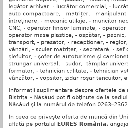
legător arhivar, - lucrător comercial, - lucr
auto-compactoare, - matriţer, - manipulant
întreţinere, - mecanic utilaje, - muncitor nec
CNC, - operator finisor laminate, - operator
operator mase plastice, - ospătar, - paznic, 
transport, - presator, - recepţioner, - reglor
vânzări, - sculer matriţer, - secretară, - şef
şlefuitor, - şofer de autoturisme şi camionete,
strungar universal, - sudor, -tâmplar univers
formator, - tehnician calitate, - tehnician vet
vânzător, - vopsitor, zidar roşar tencuitor, e
Informaţii suplimentare despre ofertele de
Bistriţa – Năsăud pot fi obţinute de la sediul
Năsăud şi la numărul de telefon 0263–2362
În ceea ce priveşte oferta de muncă din U
aflată pe portalul
EURES România,
angajat