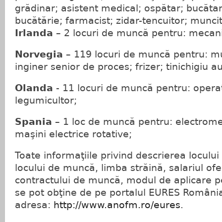
grădinar; asistent medical; ospătar; bucătar;
bucătărie; farmacist; zidar-tencuitor; muncit
Irlanda
– 2 locuri de muncă pentru: mecani
Norvegia
– 119 locuri de muncă pentru: mu
inginer senior de proces; frizer; tinichigiu a
Olanda
- 11 locuri de muncă pentru: opera
legumicultor;
Spania
– 1 loc de muncă pentru: electrome
maşini electrice rotative;
Toate informaţiile privind descrierea loculu
locului de muncă, limba străină, salariul ofe
contractului de muncă, modul de aplicare pe
se pot obţine de pe portalul EURES România
adresa:
http://www.anofm.ro/eures
.