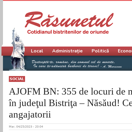
Meniu principal
Local
Administrație
Politică
Econo
SOCIAL
AJOFM BN: 355 de locuri de 
în judeţul Bistriţa – Năsăud! C
angajatorii
Mar, 04/25/2023 - 20:04