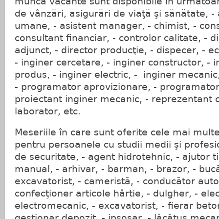
muncă vacante sunt disponibile în următoare
de vânzări, asigurări de viaţă şi sănătate, -
umane, - asistent manager, - chimist, - consil
consultant financiar, - controlor calitate, - d
adjunct, - director producţie, - dispecer, - e
- inginer cercetare, - inginer constructor, - 
produs, - inginer electric, - inginer mecanic,
- programator aprovizionare, - programator 
proiectant inginer mecanic, - reprezentant c
laborator, etc.
Meseriile în care sunt oferite cele mai mult
pentru persoanele cu studii medii şi profesi
de securitate, - agent hidrotehnic, - ajutor 
manual, - arhivar, - barman, - brazor, - bucă
excavatorist, - cameristă, - conducător auto
confecţioner articole hârtie, - dulgher, - elec
electromecanic, - excavatorist, - fierar betoni
gestionar depozit, - ipsosar, - lăcătuş mecan