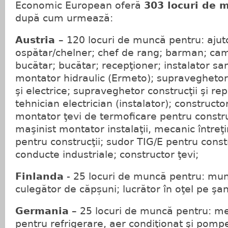
Economic European oferă
303 locuri de 
după cum urmează:
Austria
– 120 locuri de muncă pentru: ajut
ospătar/chelner; chef de rang; barman; cam
bucătar; bucătar; recepţioner; instalator san
montator hidraulic (Ermeto); supraveghetor 
şi electrice; supraveghetor construcţii şi re
tehnician electrician (instalator); constructo
montator ţevi de termoficare pentru constru
maşinist montator instalaţii, mecanic între
pentru construcţii; sudor TIG/E pentru const
conducte industriale; constructor ţevi;
Finlanda
- 25 locuri de muncă pentru: munc
culegător de căpșuni; lucrător în oţel pe şan
Germania
– 25 locuri de muncă pentru: mec
pentru refrigerare, aer condiţionat şi pomp