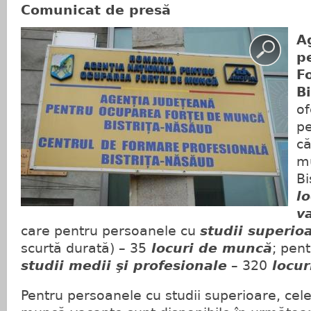
Comunicat de presă
A
p
F
B
of
pe
că
mu
Bi
l
v
care pentru persoanele cu
studii superio
scurtă durată) – 35
locuri de muncă
; pen
studii medii şi profesionale
– 320
locur
Pentru persoanele cu studii superioare, cel