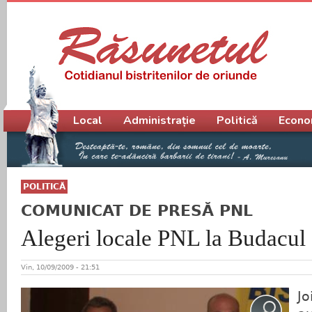
Meniu principal
Local
Administrație
Politică
Econo
POLITICĂ
COMUNICAT DE PRESĂ PNL
Alegeri locale PNL la Budacul 
Vin, 10/09/2009 - 21:51
Jo