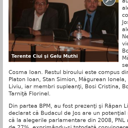
au
al
c
Jo
al
Ne
vi
Bo
Terente Ciui şi Gelu Muthi
Mă
se
Cosma Ioan. Restul biroului este compus di
Platon Ioan, Stan Simion, Măgurean Ionela, A
Liviu, iar membri supleanţi, Bosi Cristina, 
Tarniţă Florinel.
Din partea BPM, au fost prezenţi şi Râpan Liv
declarat că Budacul de Jos are un potenţial
că la alegerile parlamentare din 2008, PNL 
de 27%, exprimându-şi totodată convingere