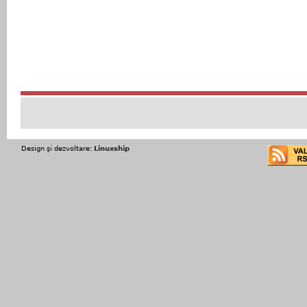
Design şi dezvoltare:
Linuxship