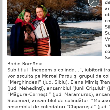
de
an
ob
co
Si
Su
V
va
co
Sa
Radio România.
Sub titlul “Începem a colinda…”, iubitorii tra
vor asculta pe Marcel Părău şi grupul de col
“Merghindeal” (jud. Sibiu), Elena Mimiş Tranc
(jud. Mehedinţi), ansamblul “Junii Crişului” 
“Măgura-Cerneşti” (jud. Maramureş), ansamb
Suceava), ansamblul de colindători “Moşoaie
ansamblul de colindători “Chipăruşul” (jud. 