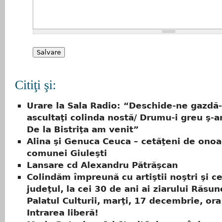
Citiţi şi:
Urare la Sala Radio: “Deschide-ne gazdă-
ascultaţi colinda nostă/ Drumu-i greu ş-a
De la Bistriţa am venit”
Alina şi Genuca Ceuca – cetăţeni de onoa
comunei Giuleşti
Lansare cd Alexandru Pătrăşcan
Colindăm împreună cu artiştii noştri şi ce
judeţul, la cei 30 de ani ai ziarului Răsun
Palatul Culturii, marţi, 17 decembrie, ora
Intrarea liberă!