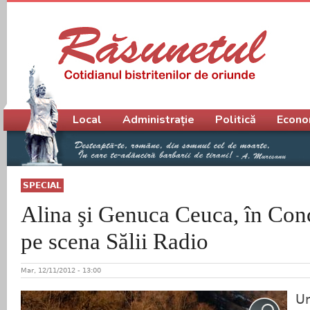
Meniu principal
Local
Administrație
Politică
Econo
SPECIAL
Alina şi Genuca Ceuca, în Con
pe scena Sălii Radio
Mar, 12/11/2012 - 13:00
Un