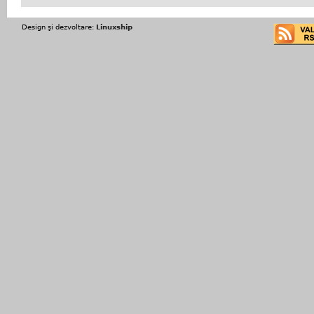
Design şi dezvoltare:
Linuxship