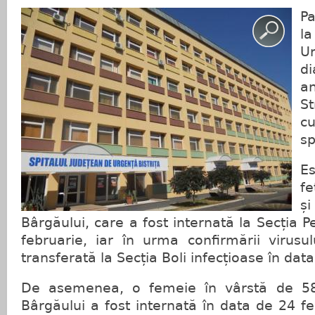
Pa
la
Ur
di
a
St
c
sp
E
fe
ș
Bârgăului, care a fost internată la Secția P
februarie, iar în urma confirmării virusulu
transferată la Secția Boli infecțioase în dat
De asemenea, o femeie în vârstă de 58 
Bârgăului a fost internată în data de 24 fe