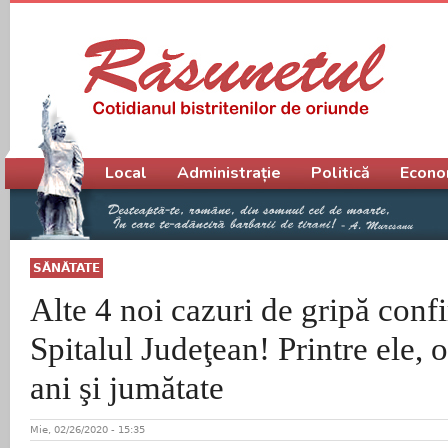
Meniu principal
Local
Administrație
Politică
Econo
SĂNĂTATE
Alte 4 noi cazuri de gripă confi
Spitalul Judeţean! Printre ele, o
ani şi jumătate
Mie, 02/26/2020 - 15:35