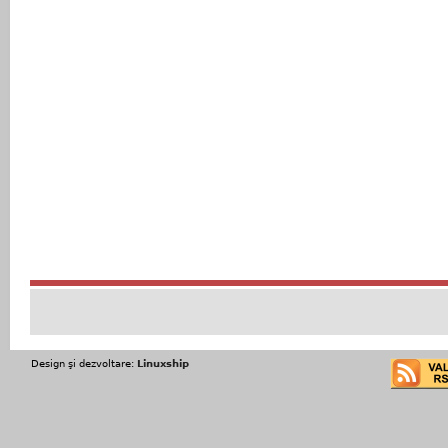
Design şi dezvoltare:
Linuxship