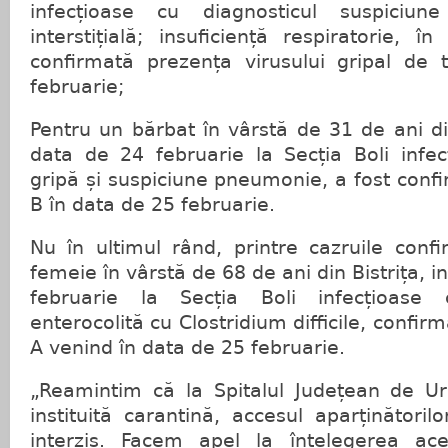
infecțioase cu diagnosticul suspiciun
interstițială; insuficiență respiratorie, î
confirmată prezența virusului gripal de
februarie;
Pentru un bărbat în vârstă de 31 de ani din
data de 24 februarie la Secția Boli infec
gripă și suspiciune pneumonie, a fost confir
B în data de 25 februarie.
Nu în ultimul rând, printre cazruile conf
femeie în vârstă de 68 de ani din Bistrița, i
februarie la Secția Boli infecțioase 
enterocolită cu Clostridium difficile, confirm
A venind în data de 25 februarie.
„Reamintim că la Spitalul Județean de Urg
instituită carantină, accesul aparținătorilor
interzis. Facem apel la înțelegerea ace