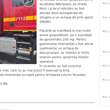
Mie, 2
localitatea Rebrișoara, pe strada
Morii. La locul solicitării au fost
alocate două autospeciale de
stingere și un echipaj de prim ajutor
Mie, 1
SMURD.
Flăcările se manifestă la mai multe
Mie, 1
anexe gospodărești, pe o suprafață
de aproximativ 200 mp. Pentru
gestionarea intervenției a fost alocat
suplimentar un echipaj de
Mie, 1
descarcerare, iar membri ai SVSU
intervin pentru sprijinirea forțelor
operative.
În incendiu au fost surprinși
Mie, 1
 miei, care nu au mai putut fi evacuați la timp.
e de intervenție lucrează pentru lichidarea tuturor focarelor.
Mie, 1
SU BN.
Mie, 1