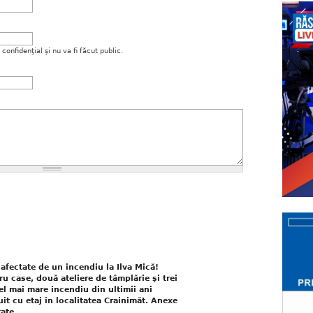
onfidenţial şi nu va fi făcut public.
afectate de un incendiu la Ilva Mică!
ru case, două ateliere de tâmplărie şi trei
l mai mare incendiu din ultimii ani
it cu etaj în localitatea Crainimăt. Anexe
tate