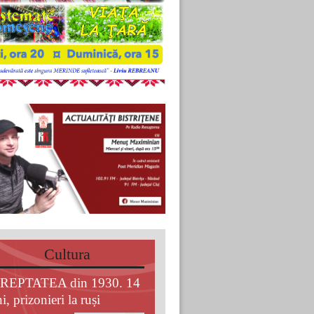
Cultura
REPTATEA din 1930. 14
i, prizonieri la ruși