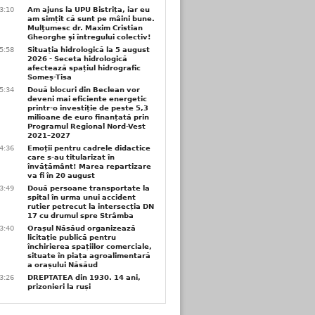
3:10
Am ajuns la UPU Bistrița, iar eu
am simțit că sunt pe mâini bune.
Mulţumesc dr. Maxim Cristian
Gheorghe şi întregului colectiv!
5:58
Situația hidrologică la 5 august
2026 - Seceta hidrologică
afectează spațiul hidrografic
Someș-Tisa
5:34
Două blocuri din Beclean vor
deveni mai eficiente energetic
printr-o investiție de peste 5,3
milioane de euro finanțată prin
Programul Regional Nord-Vest
2021–2027
4:36
Emoții pentru cadrele didactice
care s-au titularizat în
învățământ! Marea repartizare
va fi în 20 august
3:49
Două persoane transportate la
spital în urma unui accident
rutier petrecut la intersecția DN
17 cu drumul spre Strâmba
3:40
Orașul Năsăud organizează
licitație publică pentru
închirierea spațiilor comerciale,
situate în piața agroalimentară
a orașului Năsăud
3:26
DREPTATEA din 1930. 14 ani,
prizonieri la ruși