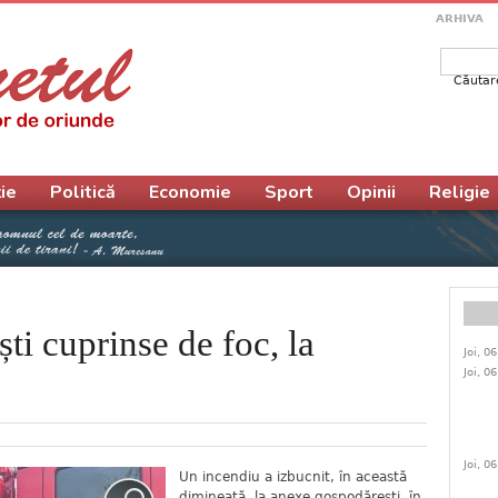
ARHIVA
Căutar
Form
ie
Politică
Economie
Sport
Opinii
Religie
i cuprinse de foc, la
Joi, 0
Joi, 0
Joi, 0
Un incendiu a izbucnit, în această
dimineață, la anexe gospodărești, în