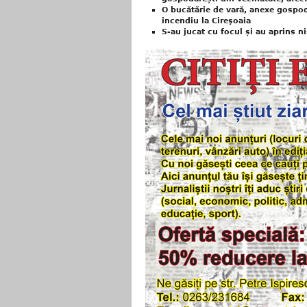
O bucătărie de vară, anexe gospod
incendiu la Cireşoaia
S-au jucat cu focul și au aprins 