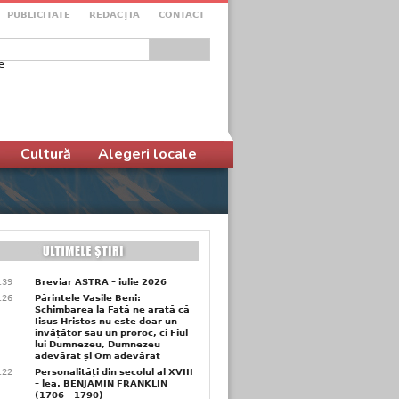
PUBLICITATE
REDACŢIA
CONTACT
e
ular de căutare
Cultură
Alegeri locale
6:39
Breviar ASTRA – iulie 2026
6:26
Părintele Vasile Beni:
Schimbarea la Față ne arată că
Iisus Hristos nu este doar un
învățător sau un proroc, ci Fiul
lui Dumnezeu, Dumnezeu
adevărat și Om adevărat
6:22
Personalități din secolul al XVIII
– lea. BENJAMIN FRANKLIN
(1706 – 1790)