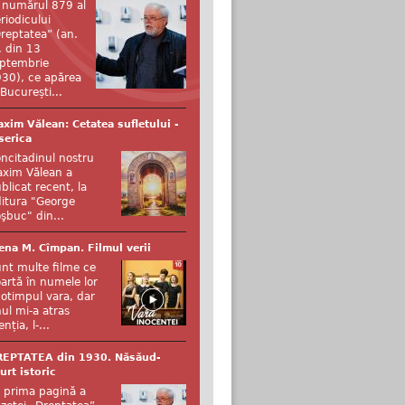
 numărul 879 al
riodicului
reptatea” (an.
, din 13
ptembrie
30), ce apărea
 București...
xim Vălean: Cetatea sufletului -
serica
ncitadinul nostru
xim Vălean a
blicat recent, la
itura "George
şbuc" din...
ena M. Cîmpan. Filmul verii
nt multe filme ce
artă în numele lor
otimpul vara, dar
ul mi-a atras
enția, l-...
REPTATEA din 1930. Năsăud-
urt istoric
 prima pagină a