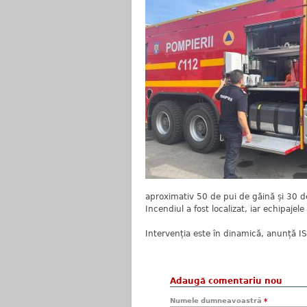
aproximativ 50 de pui de găină și 30 de
Incendiul a fost localizat, iar echipajel
Intervenția este în dinamică, anunță I
Adaugă comentariu nou
Numele dumneavoastră
*