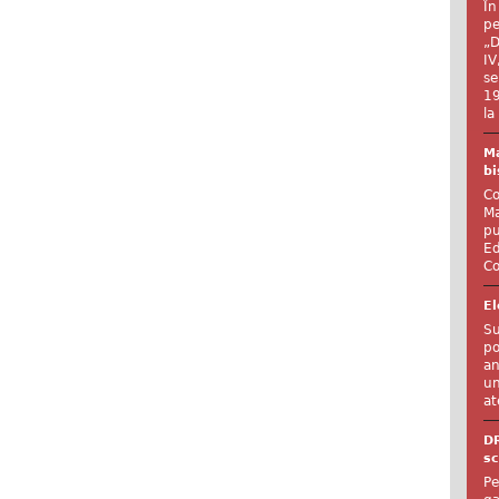
În
pe
„D
IV
se
19
la
Ma
bi
Co
Ma
pu
Ed
Co
El
Su
po
an
un
at
D
sc
Pe