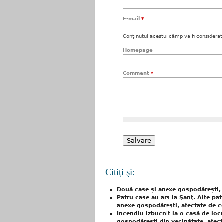
E-mail
*
Conţinutul acestui câmp va fi considerat c
Homepage
Comment
*
Citiţi şi:
Două case și anexe gospodărești, 
Patru case au ars la Şanţ. Alte pat
anexe gospodăreşti, afectate de ce
Incendiu izbucnit la o casă de locu
gospodărești din vecinătate, afec