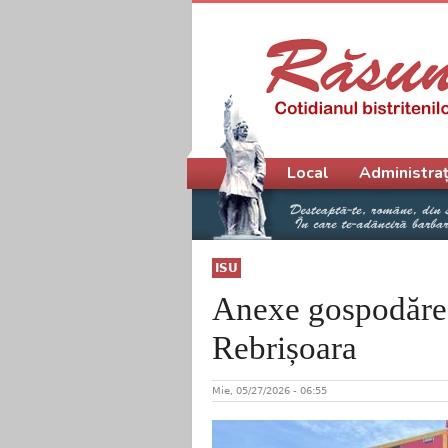
Meniu principal
Local
Administraț
ISU
Anexe gospodăreșt
Rebrișoara
Mie, 05/27/2026 - 06:55