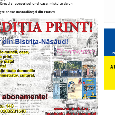
ăreşti şi acoperişul unei case, mistuite de un
niște anexe gospodărești din Moruț!