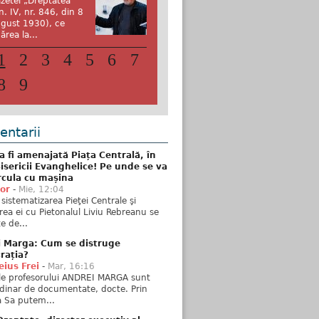
zetei „Dreptatea”
n. IV, nr. 846, din 8
gust 1930), ce
ărea la...
1
2
3
4
5
6
7
8
9
ntarii
 fi amenajată Piața Centrală, în
isericii Evanghelice! Pe unde se va
rcula cu mașina
tor
-
Mie, 12:04
sistematizarea Pieţei Centrale şi
rea ei cu Pietonalul Liviu Rebreanu se
e de...
i Marga: Cum se distruge
rația?
ius Frei
-
Mar, 16:16
ele profesorului ANDREI MARGA sunt
dinar de documentate, docte. Prin
 Sa putem...