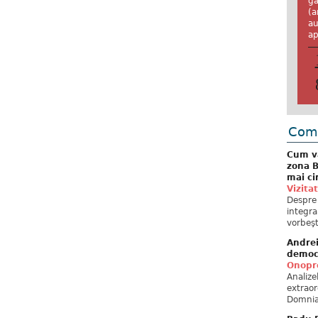
ga
(a
au
ap
Come
Cum va
zona B
mai ci
Vizita
Despre 
integra
vorbeşt
Andre
democ
Onopre
Analiz
extraor
Domnia