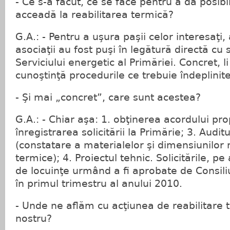
- Ce s-a făcut, ce se face pentru a da posibi
acceadă la reabilitarea termică?
G.A.: - Pentru a uşura paşii celor interesaţi,
asociaţii au fost puşi în legătură directă cu s
Serviciului energetic al Primăriei. Concret, l
cunoştinţă procedurile ce trebuie îndeplini
- Şi mai „concret”, care sunt acestea?
G.A.: - Chiar aşa: 1. obţinerea acordului prop
înregistrarea solicitării la Primărie; 3. Audit
(constatare a materialelor şi dimensiunilor n
termice); 4. Proiectul tehnic. Solicitările, pe 
de locuinţe urmând a fi aprobate de Consiliu
în primul trimestru al anului 2010.
- Unde ne aflăm cu acţiunea de reabilitare 
nostru?