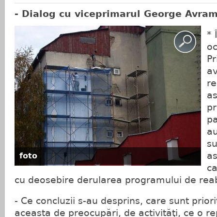
- Dialog cu viceprimarul George Avram
* 
oc
Pr
av
re
as
pr
pa
au
su
as
foto
ca
cu deosebire derularea programului de reab
- Ce concluzii s-au desprins, care sunt priorit
aceasta de preocupări, de activităţi, ce o r