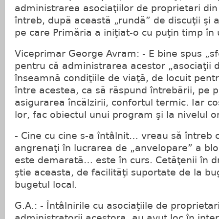
administrarea asociaţiilor de proprietari di
întreb, după această „rundă” de discuţii şi 
pe care Primăria a iniţiat-o cu puţin timp în
Viceprimar George Avram: - E bine spus „sfe
pentru că administrarea acestor „asociaţii d
înseamnă condiţiile de viaţă, de locuit pent
între acestea, ca să răspund întrebării, pe p
asigurarea încălzirii, confortul termic. Iar c
lor, fac obiectul unui program şi la nivelul o
- Cine cu cine s-a întâlnit… vreau să întreb c
angrenaţi în lucrarea de „anvelopare” a bloc
este demarată… este în curs. Cetăţenii în dr
ştie aceasta, de facilităţi suportate de la bu
bugetul local.
G.A.: - Întâlnirile cu asociaţiile de proprietar
administratorii acestora, au avut loc în inte