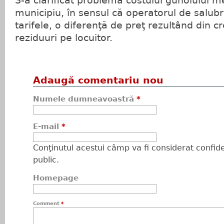
S-a clarificat problema costului gunoiului me
municipiu, în sensul că operatorul de salub
tarifele, o diferenţă de preţ rezultând din 
reziduuri pe locuitor.
Adaugă comentariu nou
Numele dumneavoastră
*
E-mail
*
Conţinutul acestui câmp va fi considerat confiden
public.
Homepage
Comment
*