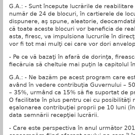
G.A.: - Sunt începute lucrările de reabilitar
număr de 24 de blocuri, în cartierele de locu
dispunere, aş spune, aleatorie, deocamdat
că toate aceste blocuri vor beneficia de reab
asta, firesc, va impulsiona lucrurile în direc
vor fi tot mai mulţi cei care vor dori anvelo
- Pe ce vă bazaţi în afară de dorinţa, fireasc
fiecăruia să cheltuie mai puţin la capitolul î
G.A.: - Ne bazăm pe acest program care est
având în vedere contribuţia Guvernului – 50
– 35%, urmând ca 15% să fie suportat de pro
O facilitate în plus pentru cei cu posibilităţi
eşalonarea contribuţiei proprii pe 10 luni (în
data semnării recepţiei lucrării.
- Care este perspectiva în anul următor 20