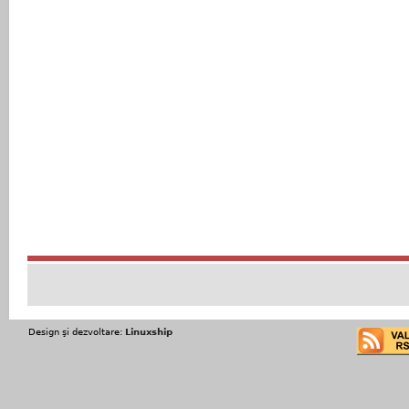
Design şi dezvoltare:
Linuxship