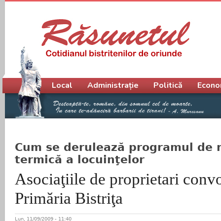
Meniu principal
Local
Administrație
Politică
Econo
Cum se derulează programul de r
termică a locuinţelor
Asociaţiile de proprietari conv
Primăria Bistriţa
Lun, 11/09/2009 - 11:40