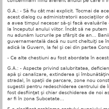
consemnăm fiind aferent anului pe care îl 
G.A.: - Să fiu cât mai explicit. Tocmai de a
acest dialog cu administratorii asociaţiilor 
a avea timpul necesar să-şi facă evaluările
la începutul anului viitor. Încât să ne pute
nu adunăm lucrurile pe sfârşit de an… Banii 
guvernamentală dacă nu sunt cheltuiţi se înt
adică la Guvern, la fel şi cei din partea Consi
- Ce alte chestiuni au fost abordate în aceste
G.A.: - Aspecte privind salubritatea, deficie
apă şi canalizare, extinderea şi îmbunătăţir
stradal, în spaţii de parcare, zone nou const
sugestii pentru redeschiderea centrului de î
fost desfiinţat şi chiar deschiderea de noi a
ar fi în zona Subcetate…