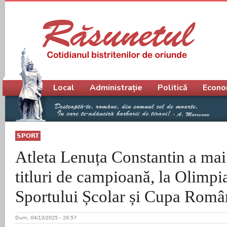
Meniu principal
Local
Administrație
Politică
Econo
SPORT
Atleta Lenuța Constantin a mai
titluri de campioană, la Olimpi
Sportului Școlar și Cupa Româ
Dum, 04/13/2025 - 20:57