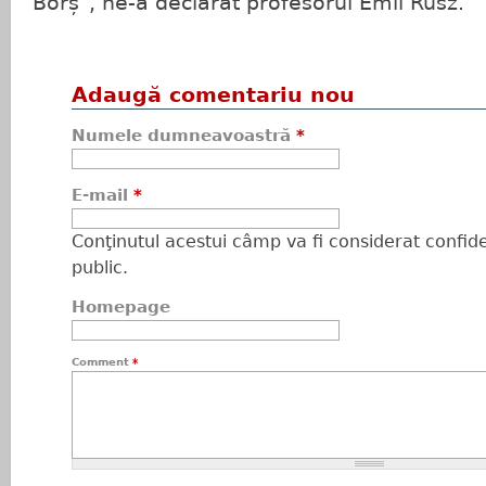
Borș", ne-a declarat profesorul Emil Rusz.
Adaugă comentariu nou
Numele dumneavoastră
*
E-mail
*
Conţinutul acestui câmp va fi considerat confiden
public.
Homepage
Comment
*