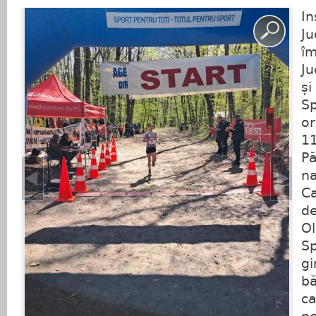
In
Ju
îm
Ju
și
Sp
or
11
Pă
na
Ca
de
Ol
Sp
gi
bă
ca