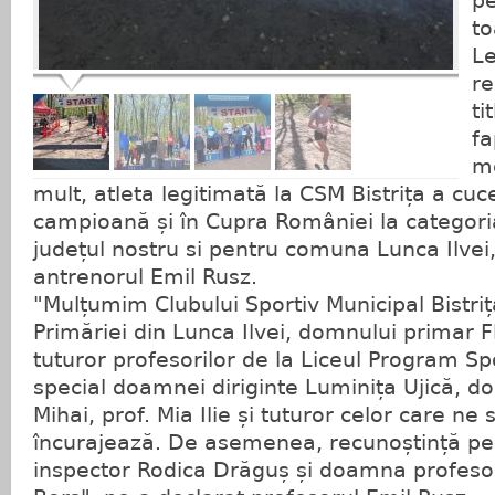
pe
to
Le
re
ti
fa
me
mult, atleta legitimată la CSM Bistrița a cucer
campioană și în Cupra României la categori
județul nostru si pentru comuna Lunca Ilve
antrenorul Emil Rusz.
"Mulțumim Clubului Sportiv Municipal Bistriț
Primăriei din Lunca Ilvei, domnului primar F
tuturor profesorilor de la Liceul Program Spor
special doamnei diriginte Luminița Ujică, d
Mihai, prof. Mia Ilie și tuturor celor care ne 
încurajează. De asemenea, recunoștință p
inspector Rodica Drăguș și doamna profeso