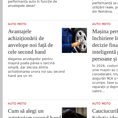
performanța auto în funcție de
performanță se 
anvelopele alese?
utilizării reale,
din România.
AUTO MOTO
AUTO MOTO
Avantajele
Mașina pers
achiziționării de
închiriere 
anvelope noi față de
decizie fin
cele second hand
inteligentă
persoane și
Alegerea anvelopelor pentru
mașină poate părea o sarcină
În 2026, costuril
simplă, dar decizia dintre
unei mașini au 
achiziționarea unora noi sau second
considerabil. Im
hand are un im
asigurări RCA ș
scumpe, taxe sup
reparații și dep
valorii...
AUTO MOTO
AUTO MOTO
Cum să alegi un
Cauciucuril
autoturism second hand
Soluția ide