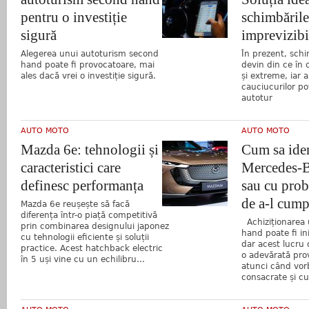
pentru o investiție
schimbările
sigură
imprevizibi
Alegerea unui autoturism second
În prezent, schi
hand poate fi provocatoare, mai
devin din ce în 
ales dacă vrei o investiție sigură.
și extreme, iar 
cauciucurilor po
autotur
AUTO MOTO
AUTO MOTO
Mazda 6e: tehnologii și
Cum sa iden
caracteristici care
Mercedes-B
definesc performanța
sau cu prob
de a-l cump
Mazda 6e reușește să facă
diferența într-o piață competitivă
Achiziționarea 
prin combinarea designului japonez
hand poate fi in
cu tehnologii eficiente și soluții
dar acest lucru 
practice. Acest hatchback electric
o adevărată pro
în 5 uși vine cu un echilibru...
atunci când vor
consacrate și c