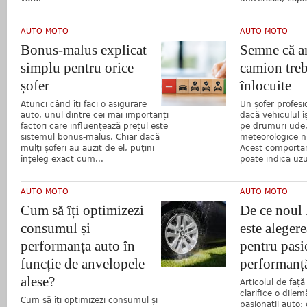
AUTO MOTO
AUTO MOTO
Bonus-malus explicat
Semne că a
simplu pentru orice
camion tre
șofer
înlocuite
Atunci când îți faci o asigurare
Un șofer profesi
auto, unul dintre cei mai importanți
dacă vehiculul îș
factori care influențează prețul este
pe drumuri ude, 
sistemul bonus-malus. Chiar dacă
meteorologice n
mulți șoferi au auzit de el, puțini
Acest comporta
înțeleg exact cum...
poate indica uzu
AUTO MOTO
AUTO MOTO
Cum să îți optimizezi
De ce noul
consumul și
este alegere
performanța auto în
pentru pasi
funcție de anvelopele
performanț
alese?
Articolul de față
clarifice o dile
Cum să îți optimizezi consumul și
pasionații auto: