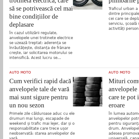
trotinetă electrică, care
plimbările 
să se potrivească cel mai
Traficul urban a
dintre principal
bine condițiilor de
cei care se depl
deplasare
serviciu, școală
activități person
În cazul utilizării regulate,
anvelopele unei trotinete electrice
se uzează treptat: aderența se
înrăutățește, distanța de frânare
crește, iar solicitarea motorului se
intensifică. Acest lucru se...
AUTO MOTO
AUTO MOTO
Cum verifici rapid dacă
Mituri com
anvelopele tale de vară
anvelopele 
mai sunt sigure pentru
care te pot 
un nou sezon
eroare
Primele zile călduroase aduc cu ele
În lumea automo
drumuri mai lungi, escapade de
anvelopelor potr
weekend și trafic mai lejer, dar și o
pentru siguranț
responsabilitate care trece ușor
drum. Anvelopel
neobservată: starea anvelopelor de
adesea promovat
vară.
universală, capab