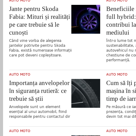
AUTO MOTO
AUTO MOTO
Jante pentru Skoda
Beneficiile
Fabia: Mituri și realități
full hybrid
pe care trebuie să le
contribui la
cunoști
mediului
Când vine vorba de alegerea
Într-o lume tot
jantelor potrivite pentru Skoda
sustenabilitate,
Fabia, există numeroase informații
autovehicul nu 
care pot deveni copleșitoare.
chestiune de co
performanță.
AUTO MOTO
AUTO MOTO
Importanța anvelopelor
Cum să îți 
în siguranța rutieră: ce
mașina în s
trebuie să știi
timp de iar
Anvelopele sunt un element
Pe măsură ce iar
esențial al unui automobil, fiind
prezența, condiț
responsabile pentru contactul dir
devin tot mai dif
AUTO MOTO
AUTO MOTO