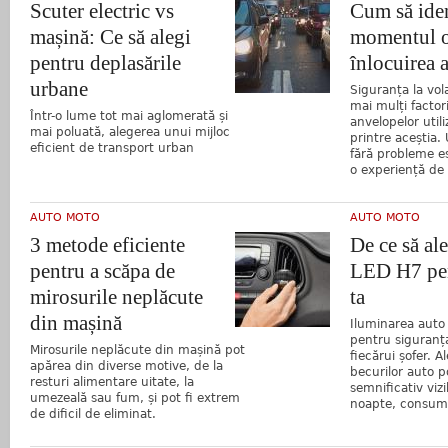
Scuter electric vs
Cum să iden
mașină: Ce să alegi
momentul o
pentru deplasările
înlocuirea 
urbane
Siguranța la vo
mai mulți factori
Într-o lume tot mai aglomerată și
anvelopelor util
mai poluată, alegerea unui mijloc
printre aceștia.
eficient de transport urban
fără probleme es
o experiență de 
AUTO MOTO
AUTO MOTO
3 metode eficiente
De ce să al
pentru a scăpa de
LED H7 pen
mirosurile neplăcute
ta
din mașină
Iluminarea auto 
pentru siguranța
Mirosurile neplăcute din mașină pot
fiecărui șofer. 
apărea din diverse motive, de la
becurilor auto p
resturi alimentare uitate, la
semnificativ viz
umezeală sau fum, și pot fi extrem
noapte, consumul
de dificil de eliminat.