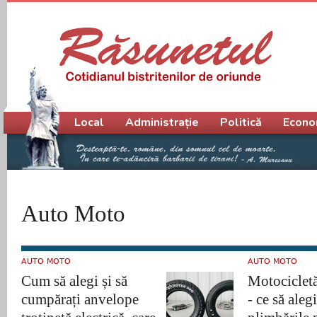
Meniu principal
Local
Administrație
Politică
Econo
Auto Moto
AUTO MOTO
AUTO MOTO
Cum să alegi și să
Motocicletă
cumpărați anvelope
- ce să aleg