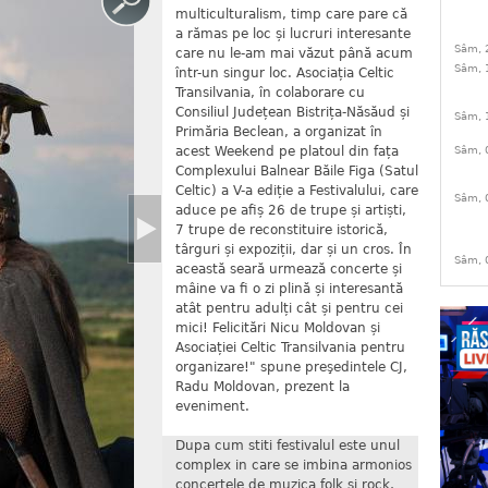
multiculturalism, timp care pare că
a rămas pe loc și lucruri interesante
Sâm, 
care nu le-am mai văzut până acum
Sâm, 
într-un singur loc. Asociația Celtic
Transilvania, în colaborare cu
Consiliul Județean Bistrița-Năsăud și
Sâm, 
Primăria Beclean, a organizat în
acest Weekend pe platoul din fața
Sâm, 
Complexului Balnear Băile Figa (Satul
Celtic) a V-a ediție a Festivalului, care
Sâm, 
aduce pe afiș 26 de trupe și artiști,
7 trupe de reconstituire istorică,
târguri și expoziții, dar și un cros. În
Sâm, 
această seară urmează concerte și
mâine va fi o zi plină și interesantă
atât pentru adulți cât și pentru cei
mici! Felicitări Nicu Moldovan și
Asociației Celtic Transilvania pentru
organizare!" spune preşedintele CJ,
Radu Moldovan, prezent la
eveniment.
Dupa cum stiti festivalul este unul
complex in care se imbina armonios
concertele de muzica folk si rock,