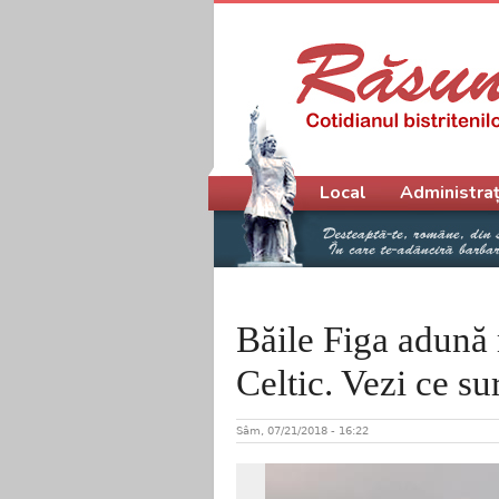
Meniu principal
Local
Administraț
Băile Figa adună 
Celtic. Vezi ce s
Sâm, 07/21/2018 - 16:22