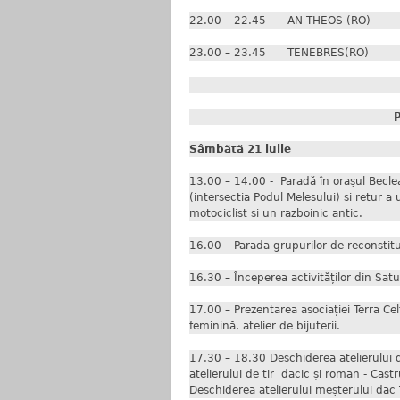
22.00 – 22.45 AN THEOS (RO)
23.00 – 23.45 TENEBRES(RO)
Sâmbătă 21 iulie
13.00 – 14.00 - Paradă în orașul Beclea
(intersectia Podul Melesului) si retur a
motociclist si un razboinic antic.
16.00 – Parada grupurilor de reconstituir
16.30 – Începerea activităților din Satu
17.00 – Prezentarea asociației Terra Ce
feminină, atelier de bijuterii.
17.30 – 18.30 Deschiderea atelierului de
atelierului de tir dacic și roman - Cast
Deschiderea atelierului meșterului dac T