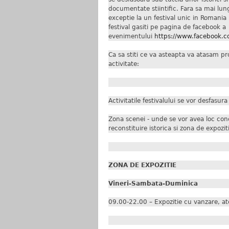
documentate stiintific. Fara sa mai lu
exceptie la un festival unic in Romania
festival gasiti pe pagina de facebook a
evenimentului
https://www.facebook.
Ca sa stiti ce va asteapta va atasam pro
activitate:
Activitatile festivalului se vor desfasura
Zona scenei - unde se vor avea loc conce
reconstituire istorica si zona de expoz
ZONA DE EXPOZITIE
Vineri-Sambata-Duminica
09.00-22.00 – Expozitie cu vanzare, ate