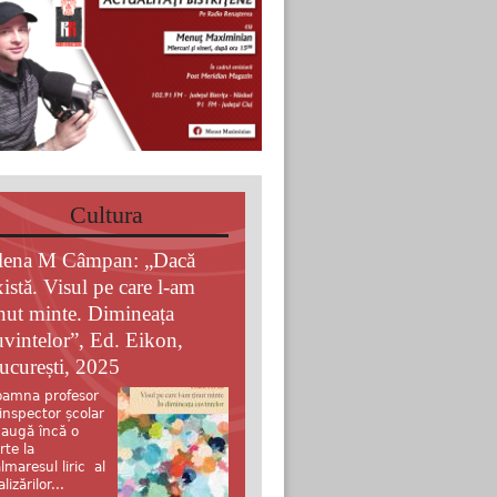
Cultura
lena M Câmpan: „Dacă
xistă. Visul pe care l-am
inut minte. Dimineața
uvintelor”, Ed. Eikon,
ucurești, 2025
amna profesor
 inspector școlar
augă încă o
rte la
lmaresul liric al
alizărilor...