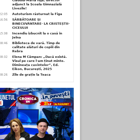
Claudia-Maria Iuja, director
adjunct la Școala Gimnazială
Livezile!
22:05
Autoturism răsturnat la Figa
16:56
SĂRBĂTOARE ȘI
BINECUVÂNTARE- LA CRISTEȘTII-
CICEULUI
15:38
Incendiu izbucnit la o casă în
Jelna
08:46
Biblioteca de vară. Timp de
calitate alături de copiii din
Rebra
08:32
Elena M Câmpan: „Dacă există.
Visul pe care l-am ținut minte.
Dimineața cuvintelor”, Ed.
Eikon, București, 2025
08:26
Zile de grație la Teaca