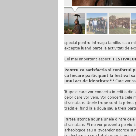
special pentru intreaga familie, ca o mi
exceptie luand parte la activitati de ex
Cel mai important aspect,
FESTIVALUL
Pentru ca satisfactia si confortul 
ca fiecare participant la festival s
unui act de identitate!!!
Care vor sa 
Trupele care vor concerta in editia din 
celor care vor veni. Vor concerta cele
strainatate. Unele trupe sunt la prima p
traditie, fiind la a doua sau a treia part
Partea istorica aduna unele dintre cel
strainatate. Ei ne vor prezenta pe viu i
arheologice sau a izvoarelor istorice si n
se desfasoara sub tutela unor istorici si 