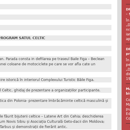
DR
– 
În
„D
nr
ia
PROGRAM SATUL CELTIC
ap
DR
pr
n. Parada consta in defilarea pe traseul Baile Figa – Beclean
În
 unei coloane de motociclete pe care se vor afla cate un
pe
„D
di
19
e istorică în interiorul Complexului Turistic Băile Figa.
Ma
l Celtic, ghidaj de prezentare a organizațiilor participante.
bi
Co
ltica din Polonia- prezentare îmbrăcăminte celtică masculină și
Ma
pu
Ed
 făurit bijuterii celtice – Latene Art din Cehia; deschiderea
Co
rum Novis Sibiu și Asociația Culturală Geto-dacii din Moldova;
arbus și demonstrații de fierărit antic.