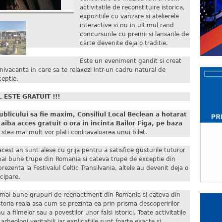
activitatile de reconstituire istorica,
expozitiile cu vanzare si atelierele
interactive si nu in ultimul rand
concursurile cu premii si lansarile de
carte devenite deja o traditie.
Este un eveniment gandit si creat
nivacanta in care sa te relaxezi intr-un cadru natural de
ceptie.
 ESTE GRATUIT !!!
publicului sa fie maxim, Consiliul Local Beclean a hotarat
a aiba acces gratuit o ora in incinta Bailor Figa, pe baza
stea mai mult vor plati contravaloarea unui bilet.
acest an sunt alese cu grija pentru a satisfice gusturile tuturor
 mai bune trupe din Romania si cateva trupe de exceptie din
rezenta la Festivalul Celtic Transilvania, altele au devenit deja o
icipare.
e mai bune grupuri de reenactment din Romania si cateva din
storia reala asa cum se prezinta ea prin prisma descoperirilor
u a filmelor sau a povestilor unor falsi istorici. Toate activitatile
arheologi veritabili iar explicatiile sunt foarte exacte si