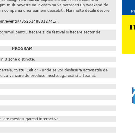
ngim mult poveste va invitam sa va petreceti un weekend de
 in compania unor oameni deosebiti. Mai multe detalii despre
com/events/785251488312741/
.
gramul pentru fiecare zi de festival si fiecare sector de
PROGRAM
 in 3 zone distincte:
rtele, “Satul Celtic” - unde se vor desfasura activitatile de
itie cu vanzare de produse mestesugaresti si artizanat.
liere mestesugaresti interactive.