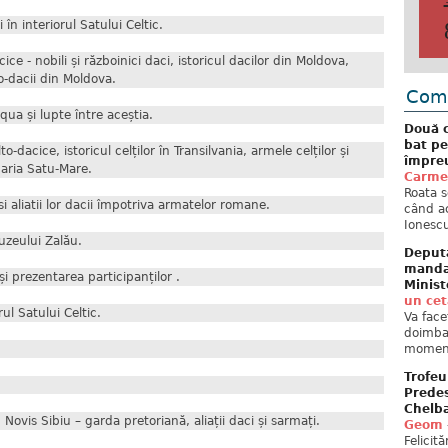
în interiorul Satului Celtic.
 - nobili și războinici daci, istoricul dacilor din Moldova,
o-dacii din Moldova.
Come
iqua și lupte între aceștia.
Două c
bat pe
acice, istoricul celților în Transilvania, armele celților și
împreu
baria Satu-Mare.
Carme
Roata s
i aliatii lor dacii împotriva armatelor romane.
când ac
Ionescu
uzeului Zalău.
Deput
mandat
și prezentarea participanților .
Minist
un ce
ul Satului Celtic.
Va face
doimban
moment
Trofeu
Predes
Chelb
ovis Sibiu – garda pretoriană, aliații daci și sarmați.
Geom
Felicit