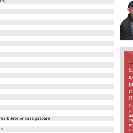
(DK)
E
e
ț
c
B
Do
și
ad
a biletelor castigatoare
ca
pa
O)
re