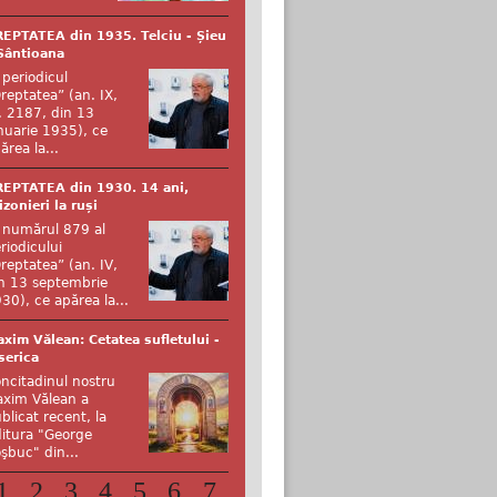
EPTATEA din 1935. Telciu - Șieu
Sântioana
 periodicul
reptatea” (an. IX,
. 2187, din 13
nuarie 1935), ce
ărea la...
EPTATEA din 1930. 14 ani,
izonieri la ruși
 numărul 879 al
riodicului
reptatea” (an. IV,
n 13 septembrie
30), ce apărea la...
xim Vălean: Cetatea sufletului -
serica
ncitadinul nostru
xim Vălean a
blicat recent, la
itura "George
şbuc" din...
1
2
3
4
5
6
7