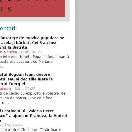
8
9
ntarii
ântăreţe de muzică populară se
 acelaşi bărbat. Cei 3 au fost
nă la Bistriţa
n Scurtu
-
Dum, 00:23
e întoarce! Nineta Popa i-a fost amantă
esta era căsătorit cu Mariana
...
atul Bogdan Ivan, despre
ul său și deciziile luate la
erul Energiei
tatean
-
Sâm, 20:22
ti de cacao cu explicatiile voastre, de
i ca de obicei. Bine ca a fost
ul...
l Festivalului „Valeria Peter
cu” a ajuns în Prahova, la Andrei
a
-
Sâm, 14:42
ări lui Andrei Chelba un Tânăr foarte