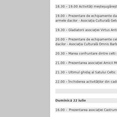
18.30 – 19.00 Activități meșteșugărești 
19.00 – Prezentare de echipamente dacice
armele dacilor - Asociația Culturală Get
19.30 – Gladiatorii asociației Virtus Ant
20.00 – Prezentare de echipamente celto-d
dacilor - Asociația Culturală Omnis Bar
20.30 – Marea confruntare dintre celti s
21.00 – Prezentarea asociației Amicii M
21.30 – Ultimul ghidaj al Satului Celtic 
22.00 – Închiderea activităților din cadr
Duminică 22 iulie
16.00 - Prezentarea asociației Castrum N