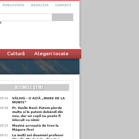
PUBLICITATE
REDACŢIA
CONTACT
e
ular de căutare
Cultură
Alegeri locale
09:44
VĂLIUG – O ALTĂ „MARE DE LA
MUNTE”
09:38
Pr. Vasile Beni: Putem pierde
multe și le putem dobândi din
nou, dar un copil nu poate fi
înlocuit cu nimic
09:25
Mașină acroșată de tren la
Măgura Ilvei
08:01
La mulți ani doamnei profesor