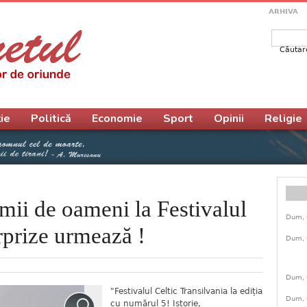
ARHIVA
Căutar
Form
ie
Politică
Economie
Sport
Opinii
Religie
mii de oameni la Festivalul
Dum, 
urprize urmează !
Dum, 
Dum, 
"Festivalul Celtic Transilvania la ediția
Dum, 
cu numărul 5! Istorie,