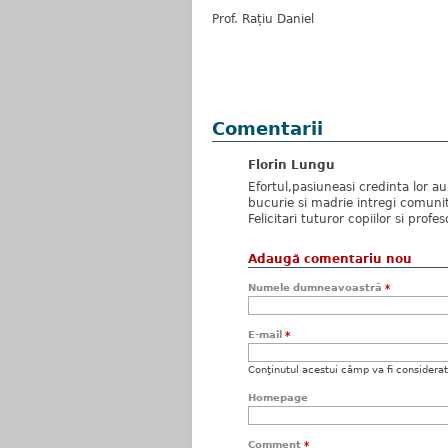
Prof. Rațiu Daniel
Comentarii
Florin Lungu
Efortul,pasiuneasi credinta lor a
bucurie si madrie intregi comunit
Felicitari tuturor copiilor si profe
Adaugă comentariu nou
Numele dumneavoastră
*
E-mail
*
Conţinutul acestui câmp va fi considerat c
Homepage
Comment
*