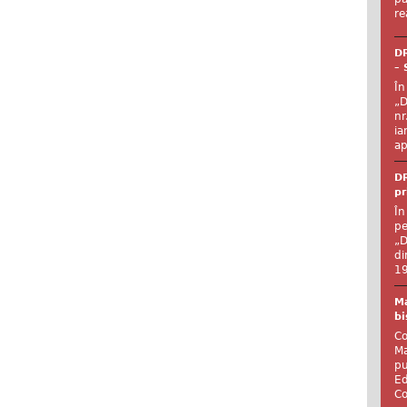
re
DR
– 
În
„D
nr
ia
ap
DR
pr
În
pe
„D
di
19
Ma
bi
Co
Ma
pu
Ed
Co