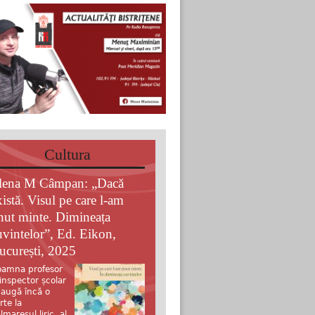
Cultura
lena M Câmpan: „Dacă
xistă. Visul pe care l-am
inut minte. Dimineața
uvintelor”, Ed. Eikon,
ucurești, 2025
amna profesor
 inspector școlar
augă încă o
rte la
lmaresul liric al