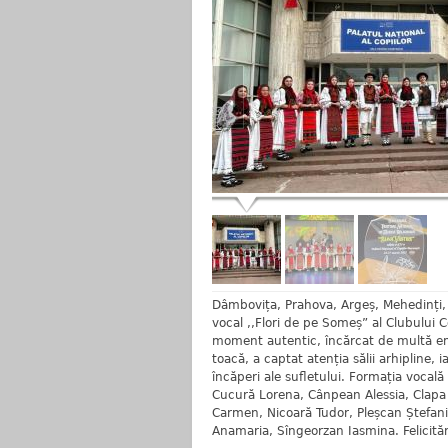
Dâmbovița, Prahova, Argeș, Mehedinți, 
vocal ,,Flori de pe Someș” al Clubului C
moment autentic, încărcat de multă emoț
toacă, a captat atenția sălii arhipline, i
încăperi ale sufletului. Formația vocal
Cucură Lorena, Cânpean Alessia, Clapa 
Carmen, Nicoară Tudor, Pleșcan Ștefania
Anamaria, Sîngeorzan Iasmina. Felicităr