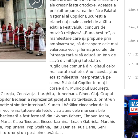
ale creștinătății ortodoxe. Aceasta a
Sâm, 
prilejuit organizarea de către Palatul
Național al Copiilor București a
etapei naționale a celei de-a XII a
ediții a Festivalului concurs de
Sâm, 
muzică religioasă ,,Buna Vestire”, o
manifestare care își propune prin
Sâm, 
amploarea sa, să descopere cele mai
valoroase voci și formații corale din
Vin, 2
întreaga țară și să aducă un imn de
slavă divinității și totodată o
Vin, 1
rugăciune comună din glasul celor
mai curate suflete. Anul acesta și-au
etalat măiestria interpretativă pe
Vin, 1
scena Palatului Copiilor formații
corale din, Municipiul București,
Giurgiu, Constanța, Harghita, Hunedoara, Bihor, Cluj. Grupul
opiilor Beclean a reprezentat județul Bistrița-Năsăud, printr-un
ie și simțire interioară. Sunetul bătăilor ciocanelor de la
ar vocile înălțătoare ale fetelor, au atins cele mai sensibile
ă beclenară a fost formată din : Avram Robert, Cîmpan Ioana,
Maria, Clapa Teodora, Iliescu Iasmina, Leach Gabriela, Marchis
, Pop Briana, Pop Ștefania, Rațiu Denisa, Rus Daria, Seni
i tuturor și un post binecuvântat .