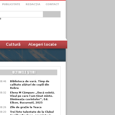
PUBLICITATE
REDACŢIA
CONTACT
e
ular de căutare
Cultură
Alegeri locale
08:46
Biblioteca de vară. Timp de
calitate alături de copiii din
Rebra
08:32
Elena M Câmpan: „Dacă există.
Visul pe care l-am ținut minte.
Dimineața cuvintelor”, Ed.
Eikon, București, 2025
08:26
Zile de grație la Teaca
08:20
Trei fete talentate de la Clubul