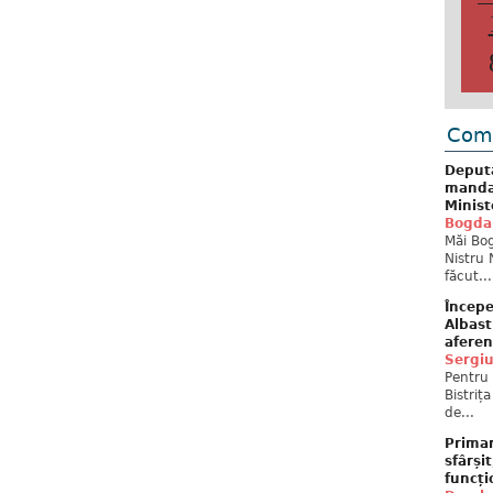
Come
Deput
mandat
Minist
Bogda
Măi Bog
Nistru 
făcut...
Începe
Albast
aferen
Sergi
Pentru 
Bistriț
de...
Primar
sfârși
funcți