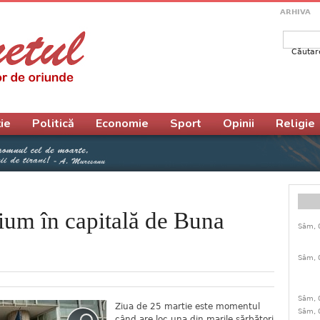
ARHIVA
Căutar
Form
ie
Politică
Economie
Sport
Opinii
Religie
ium în capitală de Buna
Sâm, 
Sâm, 
Sâm, 
Ziua de 25 martie este momentul
Sâm, 
când are loc una din marile sărbători