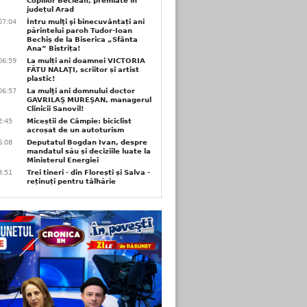
Copiilor Beclean, premiate in
județul Arad
07:04
Întru mulţi şi binecuvântați ani
părintelui paroh Tudor-Ioan
Bechiș de la Biserica „Sfânta
Ana” Bistrița!
06:59
La mulți ani doamnei VICTORIA
FĂTU NALAŢI, scriitor și artist
plastic!
06:57
La mulţi ani domnului doctor
GAVRILAŞ MUREŞAN, managerul
Clinicii Sanovil!
2:45
Miceștii de Câmpie: biciclist
acroșat de un autoturism
6:08
Deputatul Bogdan Ivan, despre
mandatul său și deciziile luate la
Ministerul Energiei
3:51
Trei tineri - din Florești și Salva -
reținuți pentru tâlhărie