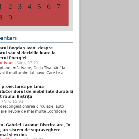
1
2
3
4
5
6
7
8
9
ntarii
atul Bogdan Ivan, despre
ul său și deciziile luate la
erul Energiei
n Ivan
-
Sâm, 07:21
dane, măi Ivane, De la Tisa pân’ la
Noi îi mulțumim lui nașul Care te-a
 proiectarea pe Linia
ră/Coridorul de mobilitate durabilă
t râului Bistrița
u
-
Vin, 15:31
descongestionarea circulatiei auto
a are nevoie de mai multe „coridoare
ul Gabriel Lazany: Bistrița are, în
t, un sistem de supraveghere
onal și extins