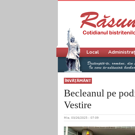
Meniu principal
Local
Administraț
ÎNVĂŢĂMÂNT
Becleanul pe pod
Vestire
Mie, 03/26/2025 - 07:09