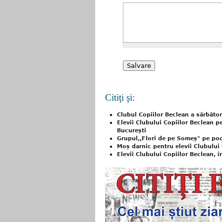
Citiţi şi:
Clubul Copiilor Beclean a sărbător
Elevii Clubului Copiilor Beclean p
București
Grupul,,Flori de pe Someș" pe pod
Moș darnic pentru elevii Clubului
Elevii Clubului Copiilor Beclean, î