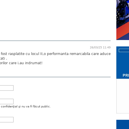
26/03/25 11:49
u fost rasplatite cu locul II,o performanta remarcabila care aduce
ati .
sorilor care i.au indrumat!
onfidenţial şi nu va fi făcut public.