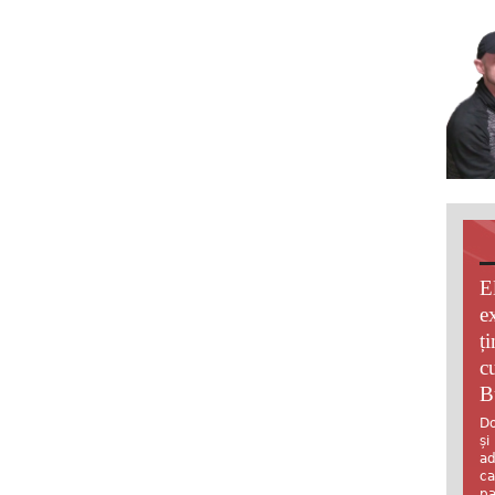
E
e
ț
c
B
Do
și
ad
ca
pa