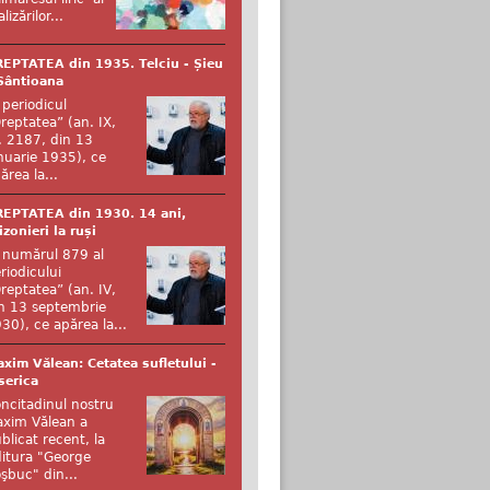
alizărilor...
EPTATEA din 1935. Telciu - Șieu
Sântioana
 periodicul
reptatea” (an. IX,
. 2187, din 13
nuarie 1935), ce
ărea la...
EPTATEA din 1930. 14 ani,
izonieri la ruși
 numărul 879 al
riodicului
reptatea” (an. IV,
n 13 septembrie
30), ce apărea la...
xim Vălean: Cetatea sufletului -
serica
ncitadinul nostru
xim Vălean a
blicat recent, la
itura "George
şbuc" din...