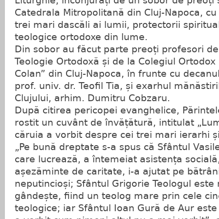
Liturghie, înconjurați de un sobor de preoți ș
Catedrala Mitropolitană din Cluj-Napoca, cu pr
trei mari dascăli ai lumii, protectorii spiritual
teologice ortodoxe din lume.
Din sobor au făcut parte preoți profesori de
Teologie Ortodoxă și de la Colegiul Ortodox 
Colan” din Cluj-Napoca, în frunte cu decanul 
prof. univ. dr. Teofil Tia, și exarhul mănăstir
Clujului, arhim. Dumitru Cobzaru.
După citirea pericopei evanghelice, Părintel
rostit un cuvânt de învățătură, intitulat „Lu
căruia a vorbit despre cei trei mari ierarhi și
„Pe bună dreptate s-a spus că Sfântul Vasi
care lucrează, a întemeiat asistența socială
așezăminte de caritate, i-a ajutat pe bătrâni
neputincioși; Sfântul Grigorie Teologul este
gândește, fiind un teolog mare prin cele cin
teologice; iar Sfântul Ioan Gură de Aur este