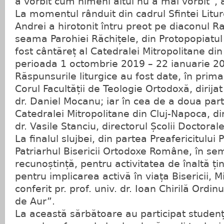
a vorbit cum nimeni altul nu a mai vorbit”, a
La momentul rânduit din cadrul Sfintei Liturg
Andrei a hirotonit întru preot pe diaconul R
seama Parohiei Răchițele, din Protopopiatul
fost cântăreț al Catedralei Mitropolitane din
perioada 1 octombrie 2019 – 22 ianuarie 2
Răspunsurile liturgice au fost date, în prima
Corul Facultății de Teologie Ortodoxă, dirijat 
dr. Daniel Mocanu; iar în cea de a doua part
Catedralei Mitropolitane din Cluj-Napoca, diri
dr. Vasile Stanciu, directorul Școlii Doctoral
La finalul slujbei, din partea Preafericitului 
Patriarhul Bisericii Ortodoxe Române, în se
recunoștință, pentru activitatea de înaltă ț
pentru implicarea activă în viața Bisericii, Mi
conferit pr. prof. univ. dr. Ioan Chirilă Ordi
de Aur”.
La această sărbătoare au participat studenți 