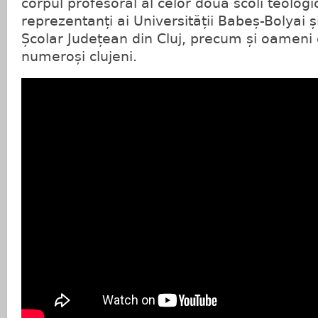
corpul profesoral al celor două scoli teologi
reprezentanți ai Universității Babeș-Bolyai ș
Școlar Județean din Cluj, precum și oameni 
numeroși clujeni.