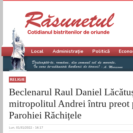
Meniu principal
Local
Administrație
Politică
Econo
RELIGIE
Beclenarul Raul Daniel Lăcătuș
mitropolitul Andrei întru preot
Parohiei Răchițele
Lun, 01/31/2022 - 16:17