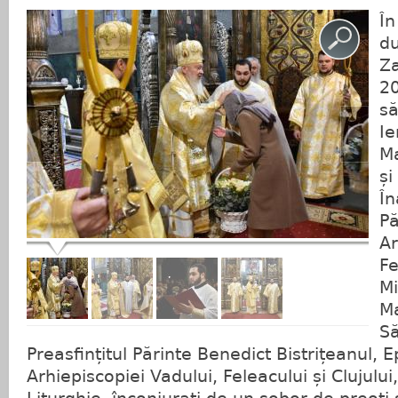
În
du
Za
20
să
Ie
Ma
și
În
Pă
Ar
Fe
Mi
Ma
Să
Preasfințitul Părinte Benedict Bistrițeanul, E
Arhiepiscopiei Vadului, Feleacului și Clujului