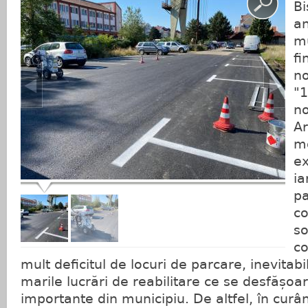
Bi
a
mu
fi
no
"1
no
Ar
m
ex
ia
pa
co
so
c
mult deficitul de locuri de parcare, inevitab
marile lucrări de reabilitare ce se desfășoa
importante din municipiu. De altfel, în curâ