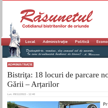
Meniu principal
Local
Administrație
Politică
Econo
ADMINISTRAŢIE
Bistriţa: 18 locuri de parcare n
Gării – Arțarilor
Lun, 09/12/2022 - 12:40
Pr