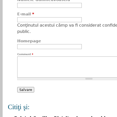
E-mail
*
Conţinutul acestui câmp va fi considerat confiden
public.
Homepage
Comment
*
Citiţi şi: