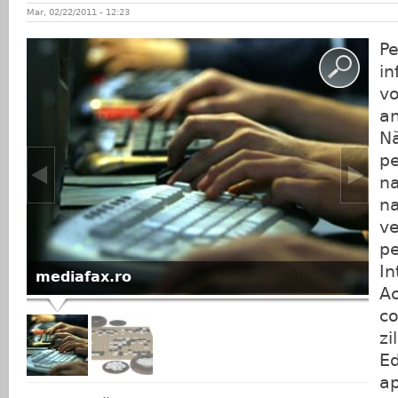
Mar, 02/22/2011 - 12:23
Pe
in
vo
an
Nă
pe
na
na
ve
p
In
mediafax.ro
Ac
c
zi
Ed
ap