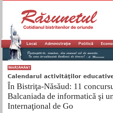
Meniu principal
Local
Administrație
Politică
Econo
ÎNVĂŢĂMÂNT
Calendarul activităţilor educativ
În Bistriţa-Năsăud: 11 concursu
Balcaniada de informatică şi 
Internaţional de Go