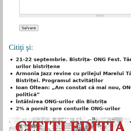
Citiţi şi:
21-22 septembrie. Bistrița- ONG Fest. Tâ
urilor bistrițene
Armonia Jazz revine cu prilejul Marelui T
Bistriței. Programul actvităților
Ioan Oltean: „Am constat că mai nou, ONG
politică”
Întâlnirea ONG-urilor din Bistrița
2% a pornit spre conturile ONG-urilor