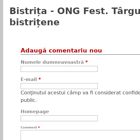
Bistrița - ONG Fest. Târg
bistrițene
Adaugă comentariu nou
Numele dumneavoastră
*
E-mail
*
Conţinutul acestui câmp va fi considerat confiden
public.
Homepage
Comment
*