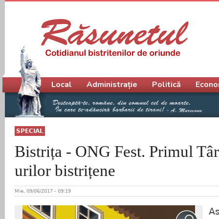
Meniu principal
Local
Administrație
Politică
Econo
SPECIAL
Bistrița - ONG Fest. Primul Tâ
urilor bistrițene
Mie, 09/06/2017 - 09:19
As