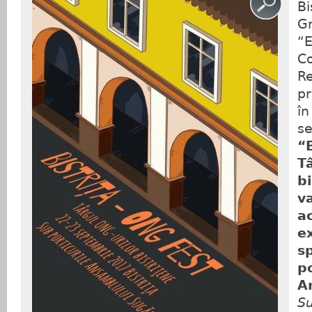
Bi
Gr
“E
Co
Re
pr
în
s
“B
T
b
v
a
e
sp
po
A
Su