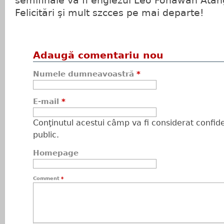
semifinale va fi englezul Leo Fonawah Atang 
Felicitări şi mult szcces pe mai departe!
Adaugă comentariu nou
Numele dumneavoastră
*
E-mail
*
Conţinutul acestui câmp va fi considerat confiden
public.
Homepage
Comment
*