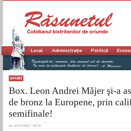
Meniu principal
Local
Administrație
Politică
Econo
SPORT
Box. Leon Andrei Măjer şi-a as
de bronz la Europene, prin cali
semifinale!
Joi, 07/27/2023 - 09:53