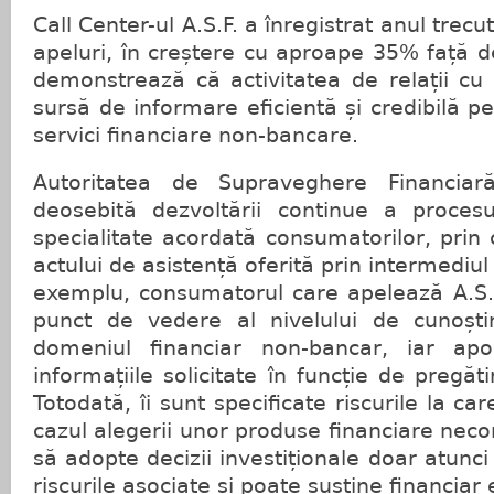
Call Center-ul A.S.F. a înregistrat anul tre
apeluri, în creștere cu aproape 35% față 
demonstrează că activitatea de relații cu 
sursă de informare eficientă și credibilă p
servici financiare non-bancare.
Autoritatea de Supraveghere Financiar
deosebită dezvoltării continue a proces
specialitate acordată consumatorilor, prin 
actului de asistență oferită prin intermediul
exemplu, consumatorul care apelează A.S.F.
punct de vedere al nivelului de cunoști
domeniul financiar non-bancar, iar apo
informațiile solicitate în funcție de pregăt
Totodată, îi sunt specificate riscurile la c
cazul alegerii unor produse financiare neco
să adopte decizii investiționale doar atunc
riscurile asociate și poate susține financiar