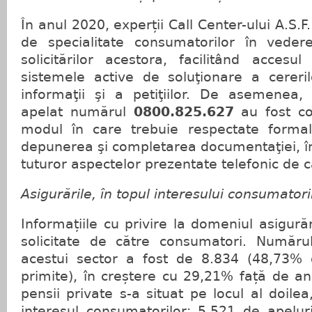
În anul 2020, experții Call Center-ului A.S.F
de specialitate consumatorilor în vederea
solicitărilor acestora, facilitând accesul
sistemele active de soluţionare a cererilo
informaţii şi a petiţiilor. De asemenea
apelat numărul
0800.825.627
au fost con
modul în care trebuie respectate formalit
depunerea şi completarea documentaţiei, în
tuturor aspectelor prezentate telefonic de 
Asigurările, în topul interesului consumatori
Informațiile cu privire la domeniul asigură
solicitate de către consumatori. Numărul
acestui sector a fost de 8.834 (48,73% di
primite), în creștere cu 29,21% față de a
pensii private s-a situat pe locul al doile
interesul consumatorilor: 5.521 de apelur