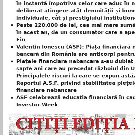
în instanță împotriva celor care aduc în
deliberat atingere atât demnității și bune
individuale, cât și prestigiului institution
Peste 220.000 de lei, cea mai mare sumă
în acest an, de un consumator care a ape
Fin
Valentin Ionescu (ASF): Piața financiară 
bancară din România are anticorpi pentr
Piețele financiare nebancare s-au dublat 
șapte ani care au precedat războiul din U
Principalele riscuri la care se expun astăz
Raportul A.S.F. privind stabilitatea piețel
financiare nebancare
ASF celebrează educația financiară în ca
Investor Week