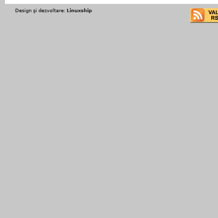
Design şi dezvoltare:
Linuxship