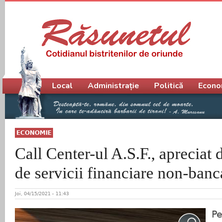
Meniu principal
Local
Administrație
Politică
Econo
ECONOMIE
Call Center-ul A.S.F., apreciat
de servicii financiare non-banc
Joi, 04/15/2021 - 11:43
P