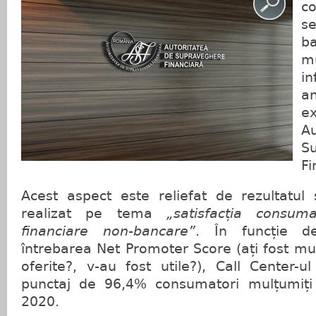
c
se
b
m
i
a
ex
A
S
Fi
Acest aspect este reliefat de rezultatul 
realizat pe tema
„satisfacția consum
financiare non-bancare”
. În funcție d
întrebarea Net Promoter Score (ați fost mul
oferite?, v-au fost utile?), Call Center-u
punctaj de 96,4% consumatori mulțumiți 
2020.