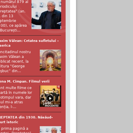
 numărul 879 al
riodicului
reptatea” (an.
, din 13
ptembrie
30), ce apărea
 București...
xim Vălean: Cetatea sufletului -
serica
ncitadinul nostru
xim Vălean a
blicat recent, la
itura "George
şbuc" din...
ena M. Cîmpan. Filmul verii
nt multe filme ce
artă în numele lor
otimpul vara, dar
ul mi-a atras
enția, l-...
REPTATEA din 1930. Năsăud-
urt istoric
 prima pagină a