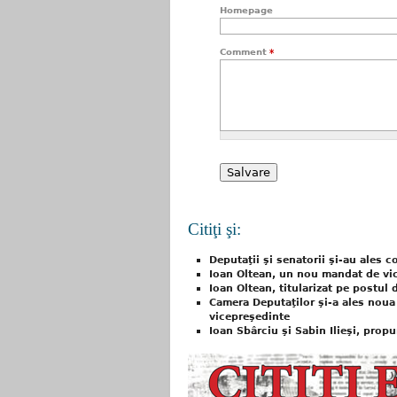
Homepage
Comment
*
Citiţi şi:
Deputaţii şi senatorii şi-au ales 
Ioan Oltean, un nou mandat de vic
Ioan Oltean, titularizat pe postul
Camera Deputaţilor şi-a ales noua
vicepreşedinte
Ioan Sbârciu şi Sabin Ilieşi, prop