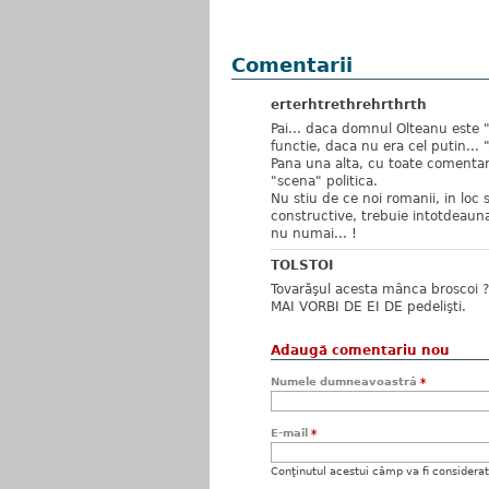
Comentarii
erterhtrethrehrthrth
Pai... daca domnul Olteanu este "
functie, daca nu era cel putin... "
Pana una alta, cu toate comentari
"scena" politica.
Nu stiu de ce noi romanii, in loc 
constructive, trebuie intotdeauna
nu numai... !
TOLSTOI
Tovarăşul acesta mânca brosco
MAI VORBI DE EI DE pedelişti.
Adaugă comentariu nou
Numele dumneavoastră
*
E-mail
*
Conţinutul acestui câmp va fi considerat c