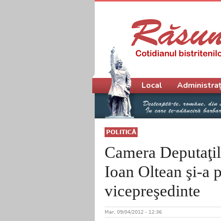
Meniu principal
Local
Administraț
POLITICĂ
Camera Deputaţil
Ioan Oltean şi-a p
vicepreşedinte
Mar, 09/04/2012 - 12:36