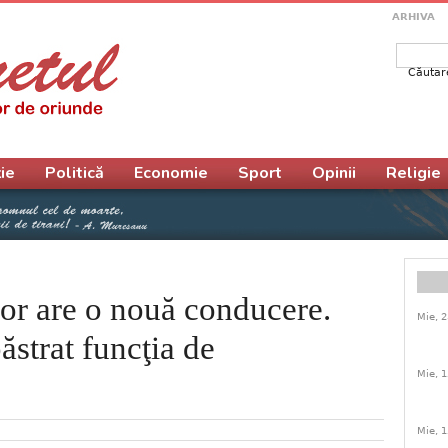
ARHIVA
Căutar
Form
ie
Politică
Economie
Sport
Opinii
Religie
or are o nouă conducere.
Mie, 2
ăstrat funcţia de
Mie, 1
Mie, 1