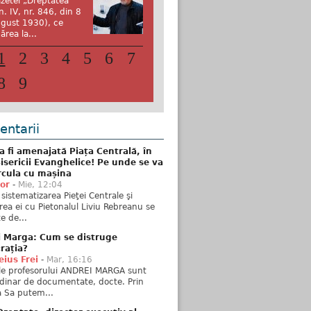
zetei „Dreptatea”
n. IV, nr. 846, din 8
gust 1930), ce
ărea la...
1
2
3
4
5
6
7
8
9
ntarii
 fi amenajată Piața Centrală, în
isericii Evanghelice! Pe unde se va
rcula cu mașina
tor
-
Mie, 12:04
sistematizarea Pieţei Centrale şi
rea ei cu Pietonalul Liviu Rebreanu se
e de...
i Marga: Cum se distruge
rația?
ius Frei
-
Mar, 16:16
ele profesorului ANDREI MARGA sunt
dinar de documentate, docte. Prin
 Sa putem...