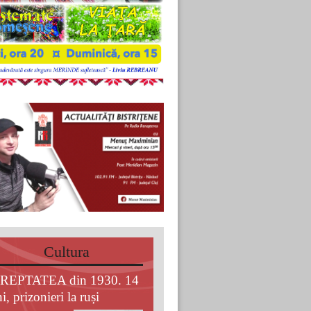
Cultura
REPTATEA din 1930. 14
i, prizonieri la ruși