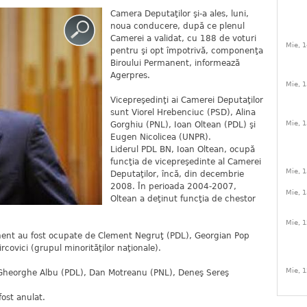
Camera Deputaţilor şi-a ales, luni,
noua conducere, după ce plenul
Camerei a validat, cu 188 de voturi
Mie, 1
pentru şi opt împotrivă, componenţa
Biroului Permanent, informează
Agerpres.
Mie, 1
Vicepreşedinţi ai Camerei Deputaţilor
sunt Viorel Hrebenciuc (PSD), Alina
Mie, 1
Gorghiu (PNL), Ioan Oltean (PDL) şi
Eugen Nicolicea (UNPR).
Liderul PDL BN, Ioan Oltean, ocupă
funcţia de vicepreşedinte al Camerei
Mie, 1
Deputaţilor, încă, din decembrie
2008. În perioada 2004-2007,
Mie, 1
Oltean a deţinut funcţia de chestor
Mie, 1
manent au fost ocupate de Clement Negruţ (PDL), Georgian Pop
rcovici (grupul minorităţilor naţionale).
Mie, 1
, Gheorghe Albu (PDL), Dan Motreanu (PNL), Deneş Sereş
fost anulat.