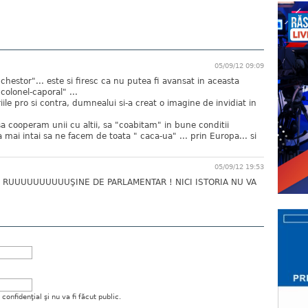
05/09/12 09:09
chestor"... este si firesc ca nu putea fi avansat in aceasta
colonel-caporal" ...
ile pro si contra, dumnealui si-a creat o imagine de invidiat in
sa cooperam unii cu altii, sa "coabitam" in bune conditii
 mai intai sa ne facem de toata " caca-ua" ... prin Europa... si
05/09/12 19:53
i ? RUUUUUUUUUUŞINE DE PARLAMENTAR ! NICI ISTORIA NU VA
onfidenţial şi nu va fi făcut public.