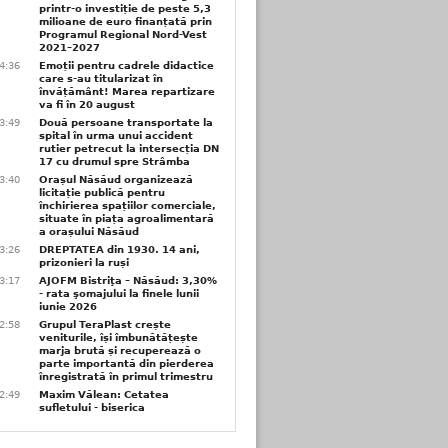
printr-o investiție de peste 5,3
milioane de euro finanțată prin
Programul Regional Nord-Vest
2021–2027
4:36
Emoții pentru cadrele didactice
care s-au titularizat în
învățământ! Marea repartizare
va fi în 20 august
3:49
Două persoane transportate la
spital în urma unui accident
rutier petrecut la intersecția DN
17 cu drumul spre Strâmba
3:40
Orașul Năsăud organizează
licitație publică pentru
închirierea spațiilor comerciale,
situate în piața agroalimentară
a orașului Năsăud
3:26
DREPTATEA din 1930. 14 ani,
prizonieri la ruși
3:17
AJOFM Bistriţa – Năsăud: 3,30%
- rata şomajului la finele lunii
iunie 2026
2:58
Grupul TeraPlast crește
veniturile, își îmbunătățește
marja brută și recuperează o
parte importantă din pierderea
înregistrată în primul trimestru
2:49
Maxim Vălean: Cetatea
sufletului - biserica