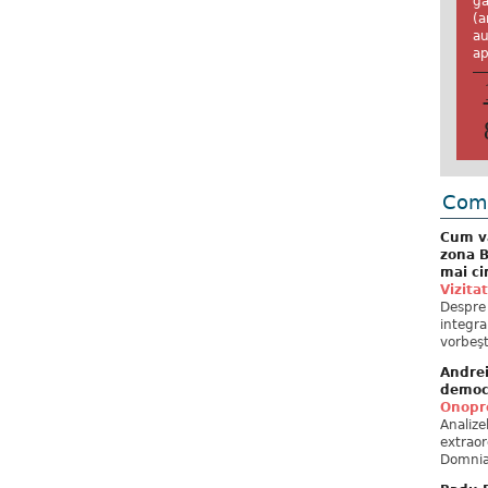
ga
(a
au
ap
Come
Cum va
zona B
mai ci
Vizita
Despre 
integra
vorbeşt
Andre
democ
Onopre
Analiz
extraor
Domnia