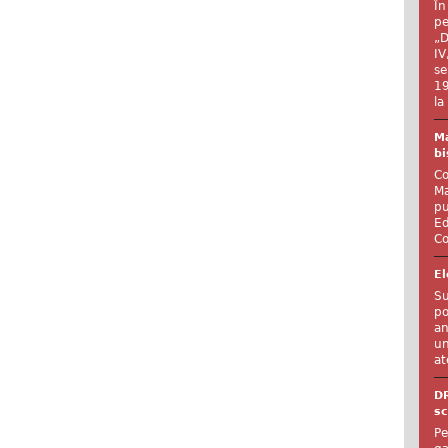
În
pe
„D
IV
se
19
la
Ma
bi
Co
Ma
pu
Ed
Co
El
Su
po
an
un
at
D
sc
Pe