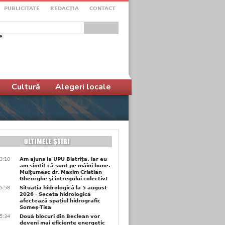
PUBLICITATE
REDACŢIA
CONTACT
e
ular de căutare
Cultură
Alegeri locale
3:10
Am ajuns la UPU Bistrița, iar eu
am simțit că sunt pe mâini bune.
Mulţumesc dr. Maxim Cristian
Gheorghe şi întregului colectiv!
5:58
Situația hidrologică la 5 august
2026 - Seceta hidrologică
afectează spațiul hidrografic
Someș-Tisa
5:34
Două blocuri din Beclean vor
deveni mai eficiente energetic